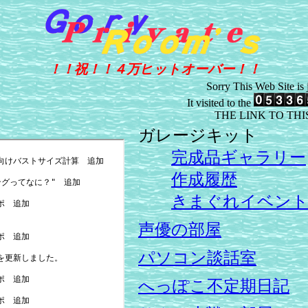
！！祝！！４万ヒットオーバー！！
Sorry This Web Site is
It visited to the
THE LINK TO THIS
ガレージキット
完成品ギャラリー
作成履歴
きまぐれイベン
声優の部屋
パソコン談話室
へっぽこ不定期日記