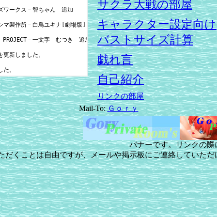
サクラ大戦の部屋
キャラクター設定向け
バストサイズ計算
戯れ言
自己紹介
リンクの部屋
Mail-To:
Ｇｏｒｙ
バナーです。リンクの際
ただくことは自由ですが、メールや掲示板にご連絡していただ