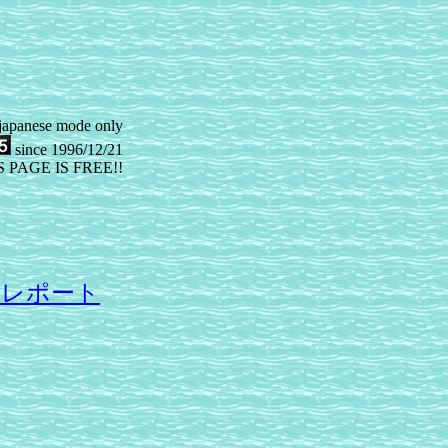
 japanese mode only
since 1996/12/21
 PAGE IS FREE!!
トレポート