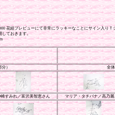
。
2000 花組プレビューにて非常にラッキーなことにサイン入りＴシ
開しておきます。
m
部分）
全体
神崎すみれ／富沢美智恵さん
マリア・タチバナ／高乃麗