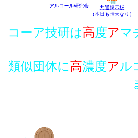
アルコール研究会
共通掲示板
（本日も晴天なり）
コーア技研は
高
度
ア
マ
類似団体に
高
濃度
ア
ル