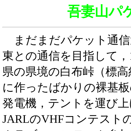
吾妻山パ
まだまだパケット通信
東との通信を目指して，1
県の県境の白布峠（標高約1
に作ったばかりの裸基板
発電機，テントを運び上
JARLのVHFコンテス