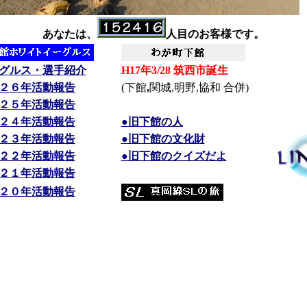
あなたは、
人目のお客様です。
ーグルス・選手紹介
H17年3/28 筑西市誕生
０２６年活動報告
(下館
,
関城,明野,協和 合併)
０２５年活動報告
０２４年活動報告
●旧下館の人
０２３年活動報告
●旧下館の文化財
０２２年活動報告
●旧下館のクイズだよ
０２１年活動報告
０２０年活動報告
軟式野球のスポーツ少年団