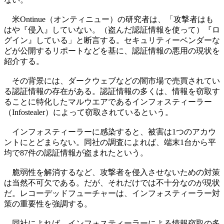
米Ontinue（オンティニュー）の研究者は、「攻撃者はも
はや『侵入』していない。（盗んだ認証情報を使って）『ロ
グイン』している」と断言する。セキュリティーベンダーな
どが公開するリポートなどを基に、認証情報の悪用の現状を
紹介する。
その背景には、ダークウェブなどの闇市場で売買されてい
る認証情報の存在がある。認証情報の多くは、情報を窃取す
ることに特化したマルウエアであるインフォスティーラー
（Infostealer）によって窃取されているという。
インフォスティーラーに感染すると、被害は1つのアカウ
ントにとどまらない。同社の調査によれば、端末1台から平
均で87件の認証情報が盗まれたという。
脆弱性を解消するなど、攻撃者を侵入させないための対策
は当然不可欠である。だが、それだけでは不十分なのが現状
だ。レコーデッドフューチャーは、インフォスティーラー対
策の重要性を強調する。
同社によれば、インフォスティーラーによる情報窃取の多