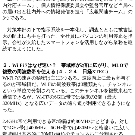
内対応チーム」、個人情報保護委員会や監督官庁など当局へ
の届け出と社内外への情報発信を担う「広報関連チーム」の
3つである。
対策本部の下で指示系統を一本化し、調査とともに被害拡
大の防止にも手を打った。全社員にパソコンの利用停止を指
示。会社が支給したスマートフォンを活用しながら業務を継
続するようにした。
２．Wi-Fi 7はなぜ速い？ 帯域幅が2倍に広がり、MLOで
複数の周波数帯を使える (４．２４ 日経XTEC）
Wi-Fi 7の速さの秘密は主に3つある。速度向上に最も寄与す
るのが帯域幅だ。Wi-Fiの周波数帯は3種類あり、チャンネル
という単位で分割されている。このチャンネルを複数束ねて
通信できるが、Wi-Fi7の6GHz帯では従来の2倍（最大
320MHz）となる広いデータの通り道が利用できるようにな
った。
2.4GHz帯で利用できる帯域幅は約80MHzにとどまる。対し
て5GHz帯は400MHz、6GHz帯では480MHzと桁違いに広い。
帯域幅は基本的に20MHz単位のチャンネルに分割される