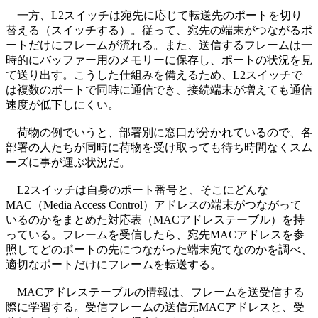
一方、L2スイッチは宛先に応じて転送先のポートを切り
替える（スイッチする）。従って、宛先の端末がつながるポ
ートだけにフレームが流れる。また、送信するフレームは一
時的にバッファー用のメモリーに保存し、ポートの状況を見
て送り出す。こうした仕組みを備えるため、L2スイッチで
は複数のポートで同時に通信でき、接続端末が増えても通信
速度が低下しにくい。
荷物の例でいうと、部署別に窓口が分かれているので、各
部署の人たちが同時に荷物を受け取っても待ち時間なくスム
ーズに事が運ぶ状況だ。
L2スイッチは自身のポート番号と、そこにどんな
MAC（Media Access Control）アドレスの端末がつながって
いるのかをまとめた対応表（MACアドレステーブル）を持
っている。フレームを受信したら、宛先MACアドレスを参
照してどのポートの先につながった端末宛てなのかを調べ、
適切なポートだけにフレームを転送する。
MACアドレステーブルの情報は、フレームを送受信する
際に学習する。受信フレームの送信元MACアドレスと、受