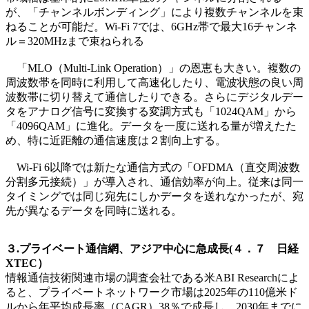
が、「チャンネルボンディング」により複数チャンネルを束
ねることが可能だ。Wi-Fi 7では、6GHz帯で最大16チャンネ
ル＝320MHzまで束ねられる
「MLO（Multi-Link Operation）」の恩恵も大きい。複数の
周波数帯を同時に利用して高速化したり、電波状態の良い周
波数帯に切り替えて通信したりできる。さらにデジタルデー
タをアナログ信号に変換する変調方式も「1024QAM」から
「4096QAM」に進化。データを一度に送れる量が増えたた
め、特に近距離の通信速度は２割向上する。
Wi-Fi 6以降では新たな通信方式の「OFDMA（直交周波数
分割多元接続）」が導入され、通信効率が向上。従来は同一
タイミングでは同じ宛先にしかデータを送れなかったが、宛
先が異なるデータを同時に送れる。
３.プライベート通信網、アジア中心に急成長(４．７ 日経
XTEC）
情報通信技術関連市場の調査会社である米ABI Researchによ
ると、プライベートネットワーク市場は2025年の110億米ド
ルから年平均成長率（CAGR）38％で成長し、2030年までに