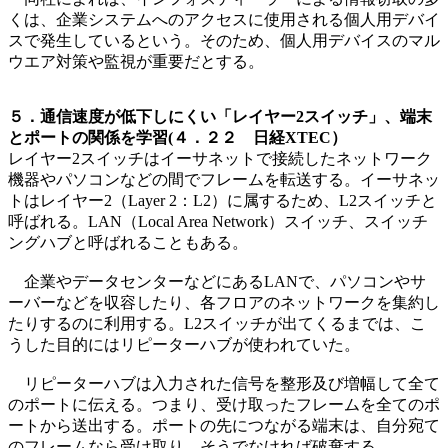
くは、企業システムへのアクセスに使用される個人用デバイ
スで発生しているという。そのため、個人用デバイスのマル
ウエア対策や監視が重要だとする。
５．通信速度が低下しにくい「レイヤー2スイッチ」、端末
とポートの関係を学習(４．２２ 日経XTEC）
レイヤー2スイッチはイーサネットで接続したネットワーク
機器やパソコンなどの間でフレームを転送する。イーサネッ
トはレイヤー2（Layer 2：L2）に属するため、L2スイッチと
呼ばれる。LAN（Local Area Network）スイッチ、スイッチ
ングハブと呼ばれることもある。
企業やデータセンターなどにあるLANで、パソコンやサ
ーバーなどを収容したり、各フロアのネットワークを集約し
たりするのに利用する。L2スイッチが出てくるまでは、こ
うした目的にはリピーターハブが使われていた。
リピーターハブは入力された信号を整形及び増幅して全て
のポートに伝える。つまり、受け取ったフレームを全てのポ
ートから送出する。ポートの先につながる端末は、自分宛て
のフレームなら受け取り、そうでなければ破棄する。