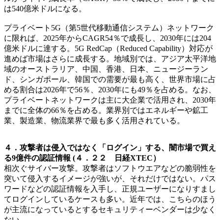
は540億米ドルになる。
プライベート5G（第5世代移動通信システム）ネットワーク
に限れば、2025年からCAGR54％で成長し、2030年には204
億米ドルに達する。5G RedCap（Reduced Capability）対応が
進めば市場はさらに成長する。地域別では、アジア太平洋地
域のオーストラリア、中国、香港、日本、ニュージーラン
ド、シンガポール、韓国での需要が最も高く、世界市場に占
める割合は2026年で56％、2030年にも49％を占める。なお、
プライベートネットワークは主に大企業で活用され、2030年
までに全体の66％を占める。業界別ではエネルギーや鉱工
業、製造業、物流業界で最も多く活用されている。
４．攻撃者は侵入ではなく「ログイン」する、闇市場で買え
る9億件の認証情報 (４．２２ 日経XTEC）
相次ぐサイバー攻撃。攻撃者はソフトウエアなどの脆弱性を
突いて侵入するイメージが強いが、それだけではない。パス
ワードなどの認証情報を入手し、正規ユーザーになりすまし
てログインしているケースも多い。近年では、こちらのほう
が主流になっているとするセキュリティーベンダーは少なく
ない。