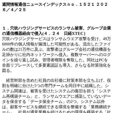
週間情報通信ニュースインデックスｎｏ．
１５２１
２０２
６／４／２５
１．穴吹ハウジングサービスのランサム被害、グループ企業
の通信機器経由で侵入(４．２４ 日経XTEC）
穴吹ハウジングサービスはランサムウエア攻撃を受け、49万
6000件の個人情報が漏洩した可能性がある。流出したファイ
ルの数は21万件に及ぶ。攻撃者はグループ会社の通信機器を
足掛かりに社内ネットワークへ侵入。複数サーバーへのログ
インを繰り返し試み、管理者権限を奪取した。同社はPCを
全面リプレースして多要素認証も導入、さらなる対策強化を
図る。
経営幹部を含めた社員の出社後に対策本部を立ち上げ、役
割を明確に分けた5つの専門チームを同日中に組織した。シ
ステム関連は、被害を受けたシステムの復旧を担う「システ
ム再構築チーム」と、ランサムウエアに感染していないデー
タを保全する「データ保全チーム」の2つ。システム以外
は、顧客サービスを継続できる環境を整備する「業務継続チ
ーム」、社員が通常業務を続けるための環境を構築する「社