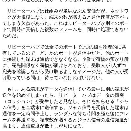
リピーターハブは仕組みが単純なぶん安価だが、ネットワ
ークが大規模になり、端末の数が増えると通信速度が下がっ
てしまう欠点があった。これはリピーターハブが別々のポー
トで同時に受信した複数のフレームを、同時に処理できない
ためだ。
リピーターハブでは全てのポートで1つの線を論理的に共
有しているので、どこかのポートが通信中だと、他のポート
に接続した端末は通信できなくなる。企業で荷物の預かり所
に、宛先関係なく荷物が届けられており、受取人が1人ずつ
宛先を確認しながら受け取るようなイメージだ。他の人が受
け取っている間は、待っていなければいけない。
もし、ある端末がデータを送信している最中に別の端末が
送信を始めてしまったら、リピーターハブはデータの衝突
（コリジョン）が発生したと見なし、それを知らせる「ジャ
ム信号」を全端末に送信する。ジャム信号を受信した端末は
通信を一定時間停止し、ランダムな待ち時間を経た後にフレ
ームを再送する。端末数が増えるとジャム信号の送信頻度が
高まり、通信速度が低下しがちになる。