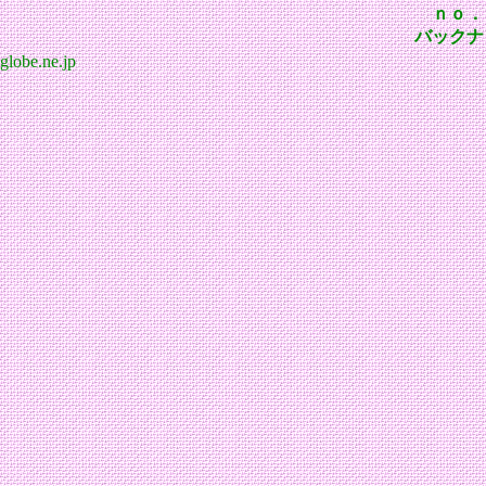
ｎｏ．
バックナ
globe.ne.jp