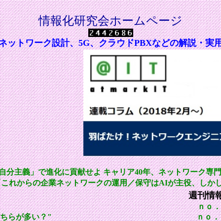
情報化研究会ホームページ
ネットワーク設計、5G、クラウドPBXなどの解説・実
自分主義」で進化に貢献せよ キャリア40年、ネットワーク専
載「これからの企業ネットワークの運用／保守はAIが主役、し
週刊情
ｎｏ．
oidどちらが多い？"
ｎｏ．