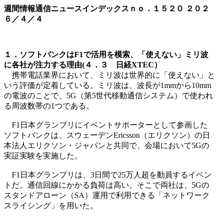
週間情報通信ニュースインデックスｎｏ．
１５２０
２０２
６／４／４
１．ソフトバンクはF1で活用を模索、「使えない」ミリ波
に各社が注力する理由(４．３ 日経XTEC）
携帯電話業界において、ミリ波は世界的に「使えない」と
いう評価が定着している。ミリ波は、波長が1mmから10mm
の電波のことで、5G（第5世代移動通信システム）で使われ
る周波数帯の1つである。
F1日本グランプリにイベントサポーターとして参画した
ソフトバンクは、スウェーデンEricsson（エリクソン）の日
本法人エリクソン・ジャパンと共同で、会場において5Gの
実証実験を実施した。
F1日本グランプリは、3日間で25万人超を動員するイベン
トだ。通信回線にかかる負荷は高い。そこで両社は、5Gの
スタンドアローン（SA）運用で利用できる「ネットワーク
スライシング」を用いた。