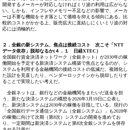
開発するメーカーが対応しなければミリ波の利用は広がらな
い。しかも、インフレやメモリー不足などの影響で、メーカ
ーは不要な機能をそぎ落として価格を抑える傾向にある。比
較的コストがかかる上、販売拡大に直結しにくいミリ波の対
応には消極的だ。
２．全銀の新システム、焦点は接続コスト 次こそ「NTT
データ依存」脱却なるか(４．１ 日経XTEC）
全国銀行資金決済ネットワーク（全銀ネット）が2030年の稼
働開始を予定する新決済システム構築で焦点となるのが、シ
ステムを利用する金融機関の接続コストの低減だ。複雑化し
た設計を見直したり、ベンダーロックインから脱却したりす
ることで実現したい考えだ。
全銀ネットは、銀行などの金融機関をまたいだ送金を担
う、新たな決済システムの構想を2026年3月19日に公表し
た。新決済システムは2030年の稼働を目指している。現行の
「全国銀行データ通信システム（全銀システム）」も2028年
の稼働に向けて次期（第8次）システムの開発を進めてお
り、一定期間は新決済システムと第8次全銀システムを併存
させる計画だ。