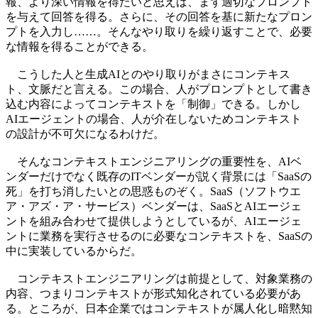
報、より深い情報を得たいと思えば、まず適切なプロンプト
を与えて回答を得る。さらに、その回答を基に新たなプロン
プトを入力し……。そんなやり取りを繰り返すことで、必要
な情報を得ることができる。
こうした人と生成AIとのやり取りがまさにコンテキス
ト、文脈だと言える。この場合、人がプロンプトとして書き
込む内容によってコンテキストを「制御」できる。しかし
AIエージェントの場合、人が介在しないためコンテキスト
の設計が不可欠になるわけだ。
そんなコンテキストエンジニアリングの重要性を、AIベ
ンダーだけでなく既存のITベンダーが説く背景には「SaaSの
死」を打ち消したいとの思惑ものぞく。SaaS（ソフトウエ
ア・アズ・ア・サービス）ベンダーは、SaaSとAIエージェ
ントを組み合わせて提供しようとしているが、AIエージェ
ントに業務を実行させるのに必要なコンテキストを、SaaSの
中に実装しているからだ。
コンテキストエンジニアリングは前提として、対象業務の
内容、つまりコンテキストが形式知化されている必要があ
る。ところが、日本企業ではコンテキストが属人化し暗黙知