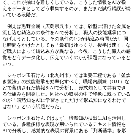
く、これが抽出を難しくしている。こうした情報をAIが扱
えるデータとしてどう収集するのか、まだまだ試行錯誤が続
いている段階だ。
例えば黒野金属（広島県呉市）では、砂型に溶けた金属を
流し込む鋳込みの条件をAIで分析し、職人の技能継承につ
なげようとしている。その条件の1つが鋳込み時間だが、同
じ時間をかけたとしても「最初はゆっくり、後半は速く」な
ど職人によって鋳込み方が異なる。今後、こうした職人の感
覚をどうデータ化し、伝えていくのかが課題になっていると
いう。
シャボン玉石けん（北九州市）では重要工程である「釜炊
き製法」の技能継承を効率化すべく、職場内訓練（OJT）な
どで蓄積された情報をAIで分析し、形式知として共有でき
る仕組みを開発した。同社への取材の中で印象に残っている
のが「暗黙知をAIに学習させただけで形式知になるわけで
はない」という話題だった。
シャボン玉石けんではまず、暗黙知の抽出にAIを活用し
ている。多種多様な表現が用いられているテキスト情報を
AIで分析し、感覚的な表現の背景にある「判断基準」を形