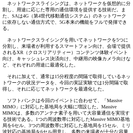
ネットワークスライシングは、ネットワークを仮想的に分
割し、用途に応じた専用の通信環境を提供する技術だ。ま
た、SAは4G（第4世代移動通信システム）のネットワーク
に依存しない通信方式で、5G本来の機能をフルで発揮でき
る。
ネットワークスライシングを用いてネットワークを5つに
分割し、来場者が利用するスマートフォン向け、会場で提供
されるXR（クロスリアリティー）コンテンツ体験イベント
向け、キャッシュレス決済向け、中継用の映像カメラ向けな
ど、それぞれの用途に最適化した。
それに加えて、通常は15分程度の間隔で取得しているネッ
トワークの状況データを、今回の実証実験では1分間隔で取
得し、それに応じてネットワークを最適化した。
ソフトバンクは今回のイベントに合わせて、「Massive
MIMO」に対応した基地局を大幅に増設した。Massive
MIMOは、多数のアンテナ素子を用いて大容量通信を実現す
る技術である。1つの周波数帯に対応したMassive MIMO基地
局を6セル、3つの周波数帯に対応した基地局を15セル、ミリ
波対応の基地局を6セル用意し、多数の来場者が十分な容量