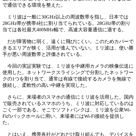
で通信できる環境を整えた。
ミリ波は一般に30GHz以上の周波数帯を指し、日本では
28GHz帯が携帯4社に割り当てられている。28GHz帯の割り
当ては各社最大400MHz幅で、高速大容量通信に適する。
だが障害物に弱く、遠くに飛びにくい。このためカバーで
きるエリアが狭く、活用が進んでいない。ミリ波は、使い勝
手が悪い周波数帯と評価されている。
今回の実証実験では、ミリ波を中継用カメラの映像伝送に
使用した。ネットワークスライシングで分割したネットワー
クの1つを割り当て、通常は有線で接続するカメラを無線で
接続し、柔軟性の高い中継を実現した。
さらに、来場者のスマホの通信にミリ波を活用した。国内
で販売されているスマホのうち、ミリ波に対応しているのは
ごく一部である。そこでソフトバンクは、ミリ波を公衆Wi-
Fiのバックホールに用い、来場者にはWi-Fi接続を提供し
た。
とはいえ、携帯各社がどれだけ取り組んでも、デバイスを