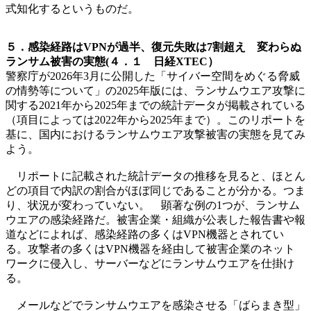
式知化するというものだ。
５．感染経路はVPNが過半、復元失敗は7割超え 変わらぬ
ランサム被害の実態(４．１ 日経XTEC）
警察庁が2026年3月に公開した「サイバー空間をめぐる脅威
の情勢等について」の2025年版には、ランサムウエア攻撃に
関する2021年から2025年までの統計データが掲載されている
（項目によっては2022年から2025年まで）。このリポートを
基に、国内におけるランサムウエア攻撃被害の実態を見てみ
よう。
リポートに記載された統計データの推移を見ると、ほとん
どの項目で内訳の割合がほぼ同じであることが分かる。つま
り、状況が変わっていない。 顕著な例の1つが、ランサム
ウエアの感染経路だ。被害企業・組織が公表した報告書や報
道などによれば、感染経路の多くはVPN機器とされてい
る。攻撃者の多くはVPN機器を経由して被害企業のネット
ワークに侵入し、サーバーなどにランサムウエアを仕掛け
る。
メールなどでランサムウエアを感染させる「ばらまき型」