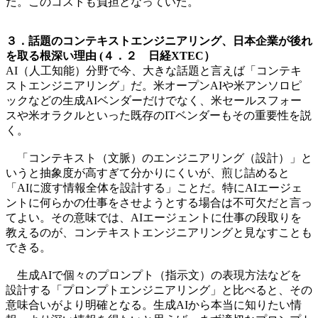
だ。このコストも負担となっていた。
３．話題のコンテキストエンジニアリング、日本企業が後れ
を取る根深い理由 (４．２ 日経XTEC）
AI（人工知能）分野で今、大きな話題と言えば「コンテキ
ストエンジニアリング」だ。米オープンAIや米アンソロピ
ックなどの生成AIベンダーだけでなく、米セールスフォー
スや米オラクルといった既存のITベンダーもその重要性を説
く。
「コンテキスト（文脈）のエンジニアリング（設計）」と
いうと抽象度が高すぎて分かりにくいが、煎じ詰めると
「AIに渡す情報全体を設計する」ことだ。特にAIエージェ
ントに何らかの仕事をさせようとする場合は不可欠だと言っ
てよい。その意味では、AIエージェントに仕事の段取りを
教えるのが、コンテキストエンジニアリングと見なすことも
できる。
生成AIで個々のプロンプト（指示文）の表現方法などを
設計する「プロンプトエンジニアリング」と比べると、その
意味合いがより明確となる。生成AIから本当に知りたい情