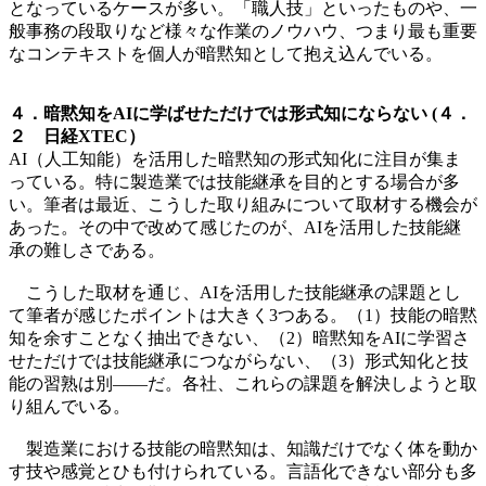
となっているケースが多い。「職人技」といったものや、一
般事務の段取りなど様々な作業のノウハウ、つまり最も重要
なコンテキストを個人が暗黙知として抱え込んでいる。
４．暗黙知をAIに学ばせただけでは形式知にならない (４．
２ 日経XTEC）
AI（人工知能）を活用した暗黙知の形式知化に注目が集ま
っている。特に製造業では技能継承を目的とする場合が多
い。筆者は最近、こうした取り組みについて取材する機会が
あった。その中で改めて感じたのが、AIを活用した技能継
承の難しさである。
こうした取材を通じ、AIを活用した技能継承の課題とし
て筆者が感じたポイントは大きく3つある。（1）技能の暗黙
知を余すことなく抽出できない、（2）暗黙知をAIに学習さ
せただけでは技能継承につながらない、（3）形式知化と技
能の習熟は別――だ。各社、これらの課題を解決しようと取
り組んでいる。
製造業における技能の暗黙知は、知識だけでなく体を動か
す技や感覚とひも付けられている。言語化できない部分も多