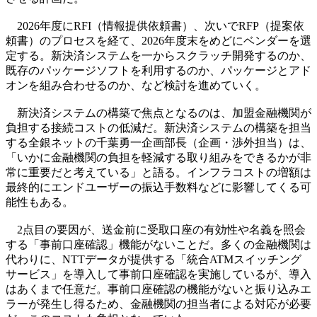
2026年度にRFI（情報提供依頼書）、次いでRFP（提案依
頼書）のプロセスを経て、2026年度末をめどにベンダーを選
定する。新決済システムを一からスクラッチ開発するのか、
既存のパッケージソフトを利用するのか、パッケージとアド
オンを組み合わせるのか、など検討を進めていく。
新決済システムの構築で焦点となるのは、加盟金融機関が
負担する接続コストの低減だ。新決済システムの構築を担当
する全銀ネットの千葉勇一企画部長（企画・渉外担当）は、
「いかに金融機関の負担を軽減する取り組みをできるかが非
常に重要だと考えている」と語る。インフラコストの増額は
最終的にエンドユーザーの振込手数料などに影響してくる可
能性もある。
2点目の要因が、送金前に受取口座の有効性や名義を照会
する「事前口座確認」機能がないことだ。多くの金融機関は
代わりに、NTTデータが提供する「統合ATMスイッチング
サービス」を導入して事前口座確認を実施しているが、導入
はあくまで任意だ。事前口座確認の機能がないと振り込みエ
ラーが発生し得るため、金融機関の担当者による対応が必要