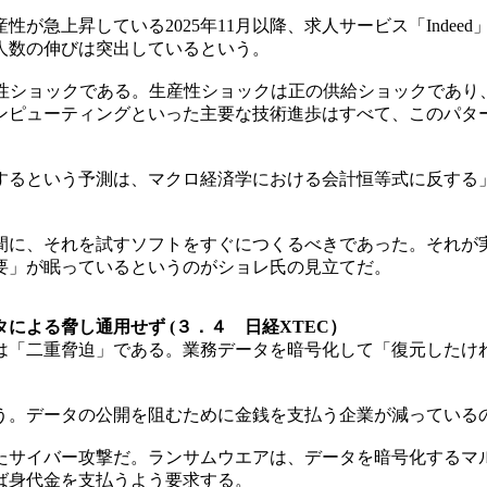
急上昇している2025年11月以降、求人サービス「Indee
人数の伸びは突出しているという。
性ショックである。生産性ショックは正の供給ショックであり
ンピューティングといった主要な技術進歩はすべて、このパター
るという予測は、マクロ経済学における会計恒等式に反する」
に、それを試すソフトをすぐにつくるべきであった。それが
要」が眠っているというのがショレ氏の見立てだ。
による脅し通用せず (３．４ 日経XTEC）
は「二重脅迫」である。業務データを暗号化して「復元したけ
。データの公開を阻むために金銭を支払う企業が減っている
サイバー攻撃だ。ランサムウエアは、データを暗号化するマ
ば身代金を支払うよう要求する。