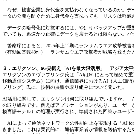
なぜ、被害企業は身代金を支払わなくなっているのか。デー
ータの公開を防ぐために身代金を支払っても、リスクは軽減
データの暗号化に対抗するには、やはりバックアップが重要
ていても、迅速かつ正確にデータを戻せるとは限らない。バ
警察庁によると、2025年上半期にランサムウエア攻撃被害
（有効回答数48件）。ランサムウエア攻撃者が戦略を変え
３．エリクソン、6G見据え「AIを最大限活用」 アジア太平洋
エリクソンのエヴァブリング氏は「AIは6Gにとって極めて重要
移動通信システム）に向け、通信業界におけるAI（人工知能）の活
ブリング）氏に、技術の展望や取り組みについて聞いた。
AI活用に関して、エリクソンは何に取り組んでいますか。 AI
の取り組みです。例えばアプリケーションがあり、ユーザーが
模言語モデル）の処理が実行され、準備された回答がユーザ
AIによって通信ネットワークの性能向上を実現する「AI fo
きました。これは実質的に、通信事業者が情報を送信するた