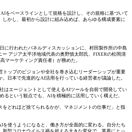
らAIをベースラインとして規格を設計し、その規格に基づいて
。しかし、最初から設計に組み込めば、あらゆる構成要素に
P）。3日に行われたパネルディスカッションに、村田製作所の中島
ー アジア太平洋地域代表の奥野慎太郎氏、FIXERの松岡清
最高マーケティング責任者）が務めた。
営トップのビジョンや全社を巻き込むリーダーシップが重要
か。日本で先進的なAI活用を行っている経営者が議論した。
社はエージェントとして使えるAIツールを自前で開発してい
高めるという観点でも、AIを積極的に活用していく構えだ。
セスをどれほど捨てられるかが、マネジメントの仕事だ」と指
。
Iを使うようになると、働き方が全面的に変わる。自分たち
）新型コロナウイルス禍を超える大きな変化で、業界にとっ