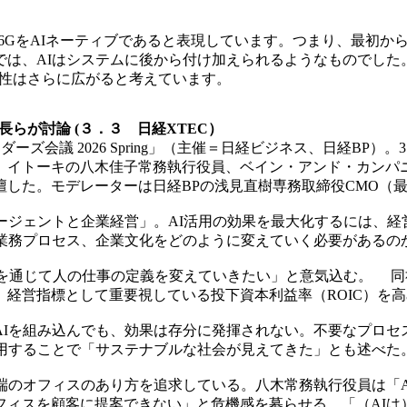
6GをAIネーティブであると表現しています。つまり、最初か
では、AIはシステムに後から付け加えられるようなものでした
能性はさらに広がると考えています。
らが討論 (３．３ 日経XTEC）
ーズ会議 2026 Spring」（主催＝日経ビジネス、日経B
、イトーキの八木佳子常務執行役員、ベイン・アンド・カンパニ
した。モデレーターは日経BPの浅見直樹専務取締役CMO（
ージェントと企業経営」。AI活用の効果を最大化するには、経
業務プロセス、企業文化をどのように変えていく必要があるの
を通じて人の仕事の定義を変えていきたい」と意気込む。 同
。経営指標として重要視している投下資本利益率（ROIC）を
AIを組み込んでも、効果は存分に発揮されない。不要なプロ
活用することで「サステナブルな社会が見えてきた」とも述べた
端のオフィスのあり方を追求している。八木常務執行役員は「A
フィスを顧客に提案できない」と危機感を募らせる。「（AIは