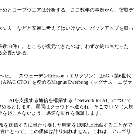
ためとコーブウエアは分析する。ここ数年の事例から、窃取デ
大丈夫」などと安易に考えてはいけない。バックアップを取っ
数53件）。ところが復元できたのは、わずか約15％だった
る必要がある。
 スウェーデンEricsson（エリクソン）は6G（第6世代
TO）を務めるMagnus Ewerbring（マグナス・エヴァ
支援する通信を構築する「Network for AI」について
求めるとします。質問はクラウドへ送られ、そこでLLM（大規
延を起こさないよう、迅速な動作を保証します。
、情報を送信するに当たり要した時間を1割以上圧縮することがで
業者にとって、この価値は計り知れません。これは、アルゴリ