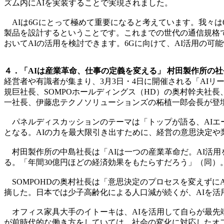
ズム内にAIを実装することで実現されました。
AIは6Gにとって極めて重要になると考えています。我々は
製品を設計するということです。これまでの世代の通信規格
おいてAIの活用を検討できます。6Gに向けて、AI活用の可
４．「AIは産業革命、仕事の定義を変える」 村田製作所の社長
経営者や有識者が集まり、3月3日・4日に開催される「AIリーダ
規巨社長、SOMPOホールディングス（HD）の奥村幹夫社長
一社長、伊藤忠テクノソリューションズの柘植一郎会長が登壇
パネルディスカッションのテーマは「トップが語る、AIエ
となる。AIの力を最大限引き出すために、経営の意思決定や
村田製作所の中島社長は「AIは一つの産業革命だ。AI活用
る。「年間30億円ほどの経済効果をもたらすだろう」（同）
SOMPOHDの奥村社長は「意思決定のプロセスを変えずに
摘した。日本では少子高齢化による人口減が続くが、AIを
オフィス家具大手のイトーキは、AIを活用して自らが最先
が前時代的な働き方をしていては、社会の変化に対応したオ