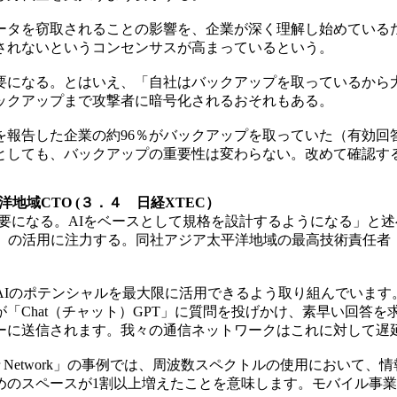
タを窃取されることの影響を、企業が深く理解し始めている
されないというコンセンサスが高まっているという。
になる。とはいえ、「自社はバックアップを取っているから
ックアップまで攻撃者に暗号化されるおそれもある。
を報告した企業の約96％がバックアップを取っていた（有効回答
たとしても、バックアップの重要性は変わらない。改めて確認す
地域CTO (３．４ 日経XTEC）
になる。AIをベースとして規格を設計するようになる」と述べた。
用に注力する。同社アジア太平洋地域の最高技術責任者（APAC C
のポテンシャルを最大限に活用できるよう取り組んでいます。 AIを
「Chat（チャット）GPT」に質問を投げかけ、素早い回答を
ーに送信されます。我々の通信ネットワークはこれに対して遅
r Network」の事例では、周波数スペクトルの使用において
めのスペースが1割以上増えたことを意味します。モバイル事