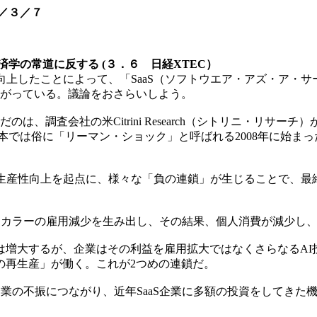
／３／７
済学の常道に反する (３．６ 日経XTEC）
向上したことによって、「SaaS（ソフトウエア・アズ・ア・サ
上がっている。議論をおさらいしよう。
の米Citrini Research（シトリニ・リサーチ）が公開した「The 
は俗に「リーマン・ショック」と呼ばれる2008年に始まった金融不況も
生産性向上を起点に、様々な「負の連鎖」が生じることで、最
トカラーの雇用減少を生み出し、その結果、個人消費が減少し
増大するが、企業はその利益を雇用拡大ではなくさらなるAI投
の再生産」が働く。これが2つめの連鎖だ。
S企業の不振につながり、近年SaaS企業に多額の投資をしてき