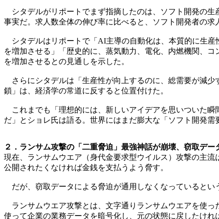
シタデルがリポートでまず指摘したのは、ソフト開発の生産性が
事実だ。求人数全体の伸び率に比べると、ソフト開発者の求
シタデルはリポートで「AI主導の自動化は、本質的に生産
を増加させる」「歴史的に、蒸気動力、電化、内燃機関、コ
を増加させるとの見通しを示した。
さらにシタデルは「生産性が向上するのに、総需要が減少す
鎖」は、経済学の常道に反すると位置付けた。
これまでも「理想的には、新しいアイデアを思いついた瞬間
だ」とショレ氏は語る。世界にはまだ膨大な「ソフト開発需
２．ランサム攻撃の「二重脅迫」最強神話が崩壊、窃取データ
現在、ランサムウエア（身代金要求型ウイルス）攻撃の主流
公開されたくなければ金銭を支払うよう脅す。
だが、窃取データによる脅迫が通用しなくなっているという
ランサムウエア攻撃とは、文字通りランサムウエアを使った
使って企業の業務データを暗号化し、元の状態に戻したけれ