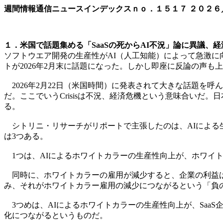
週間情報通信ニュースインデックスｎｏ．
１５１７
２０２６
１．米国で話題集める「SaaSの死からAI不況」論に異議、経
ソフトウエア開発の生産性がAI（人工知能）によって急激に
トが2026年2月末に話題になった。しかし即座に反論の声も
2026年2月22日（米国時間）に発表されて大きな話題を呼んだのは、調査会社
だ。ここでいうCrisisは不況、経済危機という意味合いだ。日本で
る。
シトリニ・リサーチがリポートで主張したのは、AIによる
は3つある。
1つは、AIによるホワイトカラーの生産性向上が、ホワイ
同時に、ホワイトカラーの雇用が減少すると、企業の利益は
み、それがホワイトカラー雇用の減少につながるという「負
3つめは、AIによるホワイトカラーの生産性向上が、Saa
化につながるというものだ。