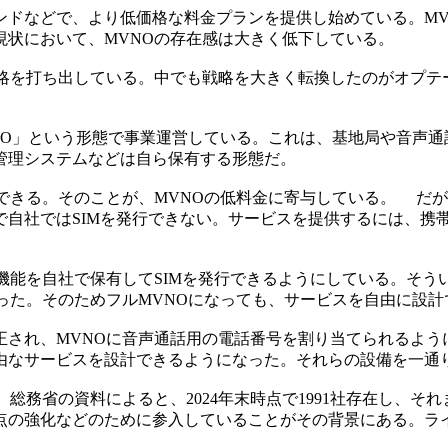
ドなどで、より低価格な料金プランを提供し始めている。MV
現状において、MVNOの存在感は大きく低下している。
打ち出している。中でも戦略を大きく転換したのがオプテージだ。
O」という形態で事業運営している。これは、基地局や音声通
管理システムなどは自ら保有する形態だ。
できる。そのことが、MVNOの低料金に寄与している。 だ
自社ではSIMを発行できない。サービスを提供するには、携帯電
能を自社で保有してSIMを発行できるようにしている。そうい
った。そのためフルMVNOになっても、サービスを自由に設
正され、MVNOに音声通話用の電話番号を割り当てられるよう
由なサービスを設計できるようになった。それらの設備を一通り
務省の資料によると、2024年末時点で1991社存在し、それま
点の強化などのために参入していることがその背景にある。ライ