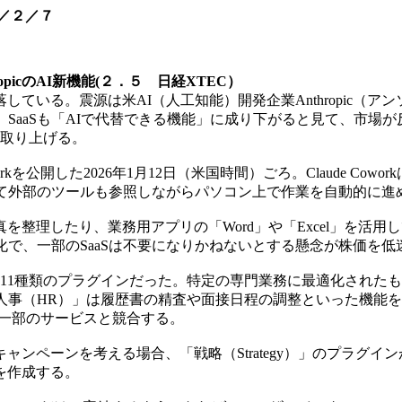
／２／７
picのAI新機能(２．５ 日経XTEC）
いる。震源は米AI（人工知能）開発企業Anthropic（アンソロ
aaSも「AIで代替できる機能」に成り下がると見て、市場が反応
を取り上げる。
kを公開した2026年1月12日（米国時間）ごろ。Claude C
じて外部のツールも参照しながらパソコン上で作業を自動的に進
理したり、業務用アプリの「Word」や「Excel」を活用し
化で、一部のSaaSは不要になりかねないとする懸念が株価を低
11種類のプラグインだった。特定の専門業務に最適化されたもの
「人事（HR）」は履歴書の精査や面接日程の調整といった機能を備える
）の一部のサービスと競合する。
ンペーンを考える場合、「戦略（Strategy）」のプラグイ
を作成する。