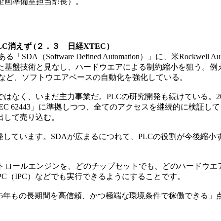
aS企画準備室担当部長）。
C消えず (２．３ 日経XTEC）
oftware Defined Automation）」に、米Rockwe
と見なし、ハードウエアによる制約縮小を狙う。例えば、PLC（Prog
るなど、ソフトウエアベースの自動化を強化している。
まだ主力事業だ。PLCの研究開発も続けている。2025年10月に
C 62443」に準拠しつつ、全てのアクセスを継続的に検証
出して売り込む。
発しています。SDAが広まるにつれて、PLCの役割が今後縮小
トロールエンジンを、どのチップセットでも、どのハードウエ
PC（IPC）などでも実行できるようにすることです。
15年もの長期間を高信頼、かつ極端な環境条件で稼働できる」