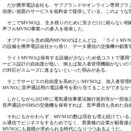
だが携帯電話会社も、サブブランドやオンライン専用ブラン
信使い放題のサービスを低料金で提供している。このような
そこでMVNOは、生き残りのために安さだけに頼らない戦略を
声フルMVNO事業への参入を発表した。
オプテージを含め国内MVNOのほとんどは、「ライトMVN
の設備を携帯電話会社から借り、データ通信の交換機や顧客
ライトMVNOは保有する設備が少ないため低コストで運用
ービス設計の自由度が低い。例えば加入者管理機能がないので
の対応がスムーズに進まないといった弱みがある。
そこでサービスの自由度を高めたいMVNOは、加入者管理機
MVNOに音声通話用の電話番号を割り当てることができなか
しかしながら2023年に電気通信事業法施行規則等が一部改
音声通話やSMSの交換機を保有すれば、音声通信も含めた自
それにもかかわらず、MVNOの数は現在も増え続けている。総
ル通信でビジネスをするためでなく、異業種の企業が顧客接
MVNOにも規模が求められる時代になりつつあるようだ。