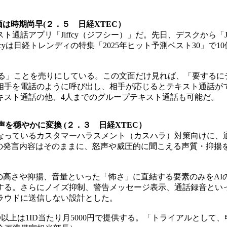
評価は時期尚早(２．５ 日経XTEC）
話アプリ「Jiffcy（ジフシー）」だ。先日、デスクから「Ji
cyは日経トレンディの特集「2025年ヒット予測ベスト30」
きる」ことを売りにしている。この文面だけ見れば、「要するにチャ
相手を電話のように呼び出し、相手が応じるとテキスト通話が
キスト通話の他、4人までのグループテキスト通話も可能だ。
を穏やかに変換 (２．３ 日経XTEC）
題となっているカスタマーハラスメント（カスハラ）対策向けに、
話相手の発言内容はそのままに、怒声や威圧的に聞こえる声質・
、声の高さや抑揚、音量といった「怖さ」に直結する要素のみを
する。さらにノイズ抑制、警告メッセージ表示、通話録音とい
ラウドに送信しない設計とした。
D以上は1ID当たり月5000円で提供する。「トライアルとして