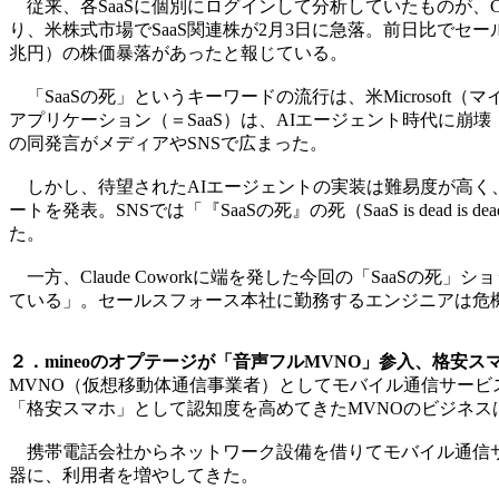
従来、各SaaSに個別にログインして分析していたものが、C
り、米株式市場でSaaS関連株が2月3日に急落。前日比でセー
兆円）の株価暴落があったと報じている。
「SaaSの死」というキーワードの流行は、米Microsof
アプリケーション（＝SaaS）は、AIエージェント時代に崩壊（
の同発言がメディアやSNSで広まった。
しかし、待望されたAIエージェントの実装は難易度が高く、
ートを発表。SNSでは「『SaaSの死』の死（SaaS is d
た。
一方、Claude Coworkに端を発した今回の「SaaSの
ている」。セールスフォース本社に勤務するエンジニアは危
２．mineoのオプテージが「音声フルMVNO」参入、格安ス
MVNO（仮想移動体通信事業者）としてモバイル通信サービ
「格安スマホ」として認知度を高めてきたMVNOのビジネス
携帯電話会社からネットワーク設備を借りてモバイル通信サ
器に、利用者を増やしてきた。