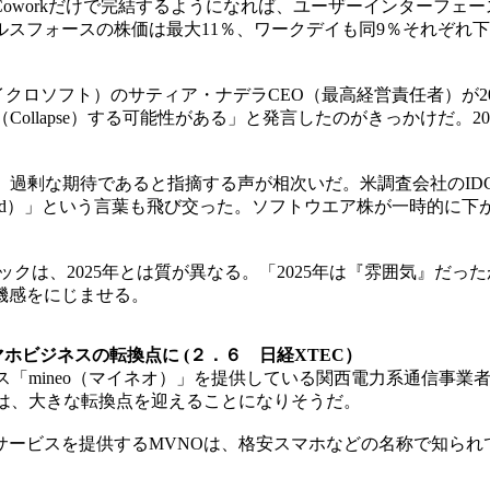
oworkだけで完結するようになれば、ユーザーインターフェー
ルスフォースの株価は最大11％、ワークデイも同9％それぞれ下げ
t（マイクロソフト）のサティア・ナデラCEO（最高経営責任者）が
Collapse）する可能性がある」と発言したのがきっかけだ。2
過剰な期待であると指摘する声が相次いだ。米調査会社のIDC
ead is dead）」という言葉も飛び交った。ソフトウエア株が
死」ショックは、2025年とは質が異なる。「2025年は『雰囲気
機感をにじませる。
マホビジネスの転換点に (２．６ 日経XTEC）
ス「mineo（マイネオ）」を提供している関西電力系通信事業
は、大きな転換点を迎えることになりそうだ。
ービスを提供するMVNOは、格安スマホなどの名称で知られ