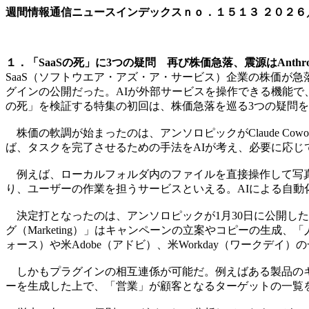
週間情報通信ニュースインデックスｎｏ．
１５１３
２０２６
１．「SaaSの死」に3つの疑問 再び株価急落、震源はAnthro
SaaS（ソフトウエア・アズ・ア・サービス）企業の株価が急落して
グインの公開だった。AIが外部サービスを操作できる機能で、S
の死」を検証する特集の初回は、株価急落を巡る3つの疑問
株価の軟調が始まったのは、アンソロピックがClaude Cowor
ば、タスクを完了させるための手法をAIが考え、必要に応
例えば、ローカルフォルダ内のファイルを直接操作して写真を整
り、ユーザーの作業を担うサービスといえる。AIによる自動
決定打となったのは、アンソロピックが1月30日に公開した
グ（Marketing）」はキャンペーンの立案やコピーの生成、
ォース）や米Adobe（アドビ）、米Workday（ワークデイ
しかもプラグインの相互連係が可能だ。例えばある製品のキャ
ーを生成した上で、「営業」が顧客となるターゲットの一覧