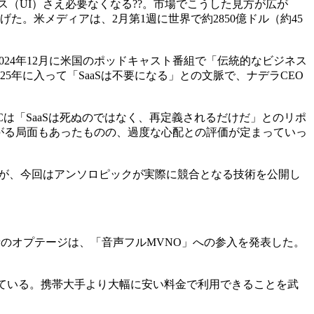
ス（UI）さえ必要なくなる??。市場でこうした見方が広が
た。米メディアは、2月第1週に世界で約2850億ドル（約45
2024年12月に米国のポッドキャスト番組で「伝統的なビジネス
025年に入って「SaaSは不要になる」との文脈で、ナデラCEO
は「SaaSは死ぬのではなく、再定義されるだけだ」とのリポ
一時的に下がる局面もあったものの、過度な心配との評価が定まっていっ
』だったが、今回はアンソロピックが実際に競合となる技術を公開し
者のオプテージは、「音声フルMVNO」への参入を発表した。
ている。携帯大手より大幅に安い料金で利用できることを武