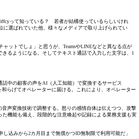
ffcyって知っている？ 若者が結構使っているらしいけれ
で10位に選ばれていた他、様々なメディアで取り上げられてい
ットでしょ」と思うが、TeamsやLINEなどと異なる点が
できるようになる。そしてテキスト通話で入力した文字は、1
通話中の顧客の声をAI（人工知能）で変換するサービス
抑揚を和らげてオペレーターに届ける。これにより、オペレーター
AIの音声変換技術で調整する。怒りの感情自体は伝えつつ、攻撃
った機能も備え、段階的な注意喚起や記録による業務支援も実
、申し込みから2カ月目まで無償かつID無制限で利用可能だ」