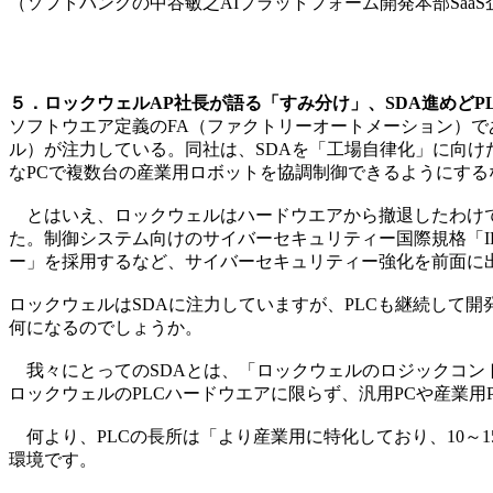
（ソフトバンクの中谷敏之AIプラットフォーム開発本部Sa
５．ロックウェルAP社長が語る「すみ分け」、SDA進めどPL
ソフトウエア定義のFA（ファクトリーオートメーション）である「SDA（S
ル）が注力している。同社は、SDAを「工場自律化」に向けた基盤技術
なPCで複数台の産業用ロボットを協調制御できるようにす
とはいえ、ロックウェルはハードウエアから撤退したわけではなく、い
た。制御システム向けのサイバーセキュリティー国際規格「IE
ー」を採用するなど、サイバーセキュリティー強化を前面に
ロックウェルはSDAに注力していますが、PLCも継続して開
何になるのでしょうか。
我々にとってのSDAとは、「ロックウェルのロジックコン
ロックウェルのPLCハードウエアに限らず、汎用PCや産業用
何より、PLCの長所は「より産業用に特化しており、10～
環境です。