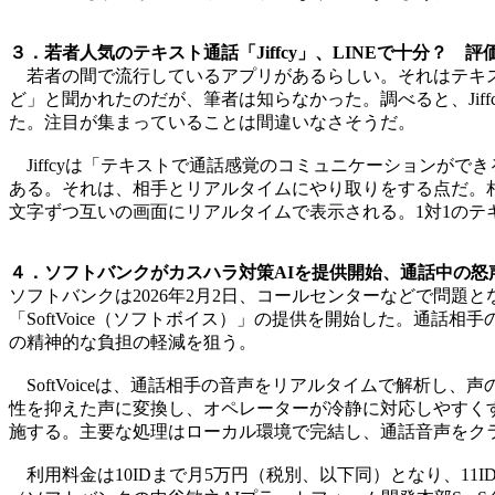
３．若者人気のテキスト通話「Jiffcy」、LINEで十分？ 
若者の間で流行しているアプリがあるらしい。それはテキスト通
ど」と聞かれたのだが、筆者は知らなかった。調べると、Jiff
た。注目が集まっていることは間違いなさそうだ。
Jiffcyは「テキストで通話感覚のコミュニケーションがで
ある。それは、相手とリアルタイムにやり取りをする点だ。
文字ずつ互いの画面にリアルタイムで表示される。1対1のテ
４．ソフトバンクがカスハラ対策AIを提供開始、通話中の怒声
ソフトバンクは2026年2月2日、コールセンターなどで問
「SoftVoice（ソフトボイス）」の提供を開始した。通
の精神的な負担の軽減を狙う。
SoftVoiceは、通話相手の音声をリアルタイムで解析し
性を抑えた声に変換し、オペレーターが冷静に対応しやすく
施する。主要な処理はローカル環境で完結し、通話音声をク
利用料金は10IDまで月5万円（税別、以下同）となり、11I