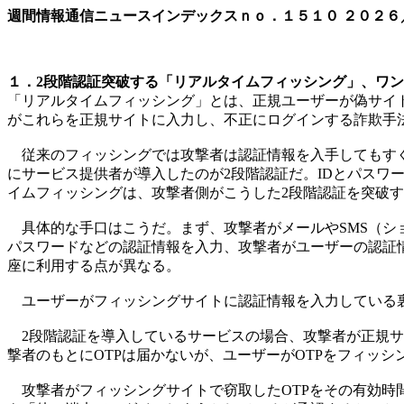
週間情報通信ニュースインデックスｎｏ．
１５１０
２０２６
１．2段階認証突破する「リアルタイムフィッシング」、ワンタ
「リアルタイムフィッシング」とは、正規ユーザーが偽サイト
がこれらを正規サイトに入力し、不正にログインする詐欺手法
従来のフィッシングでは攻撃者は認証情報を入手してもすぐ
にサービス提供者が導入したのが2段階認証だ。IDとパスワ
イムフィッシングは、攻撃者側がこうした2段階認証を突破
具体的な手口はこうだ。まず、攻撃者がメールやSMS（シ
パスワードなどの認証情報を入力、攻撃者がユーザーの認証
座に利用する点が異なる。
ユーザーがフィッシングサイトに認証情報を入力している裏
2段階認証を導入しているサービスの場合、攻撃者が正規サイ
撃者のもとにOTPは届かないが、ユーザーがOTPをフィッ
攻撃者がフィッシングサイトで窃取したOTPをその有効時