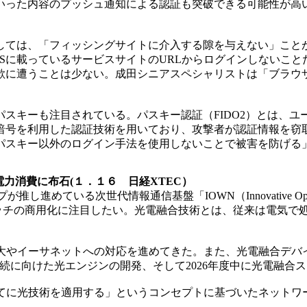
いった内容のプッシュ通知による認証も突破できる可能性が高
ては、「フィッシングサイトに介入する隙を与えない」ことが
Sに載っているサービスサイトのURLからログインしないこ
詐欺に遭うことは少ない。成田シニアスペシャリストは「ブラウ
スキーも注目されている。パスキー認証（FIDO2）とは、ユ
暗号を利用した認証技術を用いており、攻撃者が認証情報を窃
パスキー以外のログイン手法を使用しないことで被害を防げる
力消費に布石(１．１６ 日経XTEC）
推し進めている次世代情報通信基盤「IOWN（Innovative Optica
スイッチの商用化に注目したい。光電融合技術とは、従来は電気
の拡大やイーサネットへの対応を進めてきた。また、光電融合デ
接続に向けた光エンジンの開発、そして2026年度中に光電融合
てに光技術を適用する」というコンセプトに基づいたネットワ