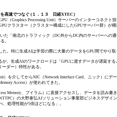
ー同士を高速でつなぐ (１．１３ 日経XTEC）
PU（Graphics Processing Unit）サーバーのインターコネクト技術
r）でGPUクラスター（クラスター構成にしたGPUサーバー群）
いた「南北のトラフィック（DC外からDC内のサーバーへの
いる。
した。特に生成AIは学習の際に大量のデータをGPU間でやり
が、生成AIのワークロードは「GPUに渡すデータが遅延する
リーダー）特性がある。
g Unit）を介してからNIC（Network Interface Car
emory Access）が使われてきた。
dom Access Memory、ブイラム）に直接アクセスし、デー
NTTPC）の大野泰弘AIソリューション事業部ビジネスデザイ
るのに比べ、処理性能が5倍ほどになる」。