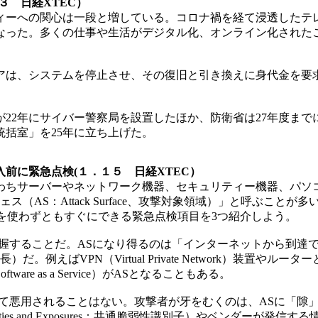
３ 日経XTEC）
ーへの関心は一段と増している。コロナ禍を経て浸透したテ
なった。多くの仕事や生活がデジタル化、オンライン化された
、システムを停止させ、その復旧と引き換えに身代金を要求する
2年にサイバー警察局を設置したほか、防衛省は27年度までに
括室」を25年に立ち上げた。
前に緊急点検(１．１５ 日経XTEC）
わちサーバーやネットワーク機器、セキュリティー機器、パソ
サーフェス（AS：Attack Surface、攻撃対象領域）」と呼ぶことが多い
ールを使わずともすぐにできる緊急点検項目を3つ紹介しよう。
することだ。ASになり得るのは「インターネットから到達で
。例えばVPN（Virtual Private Network）装置
e as a Service）がASとなることもある。
て悪用されることはない。攻撃者が牙をむくのは、ASに「隙
bilities and Exposures：共通脆弱性識別子）やベン