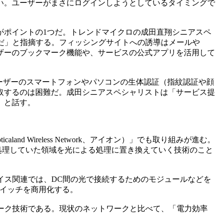
い。ユーザーがまさにログインしようとしているタイミングで
ポイントの1つだ。トレンドマイクロの成田直翔シニアスペ
とだ」と指摘する。フィッシングサイトへの誘導はメールや
ザーのブックマーク機能や、サービスの公式アプリを活用して
ーザーのスマートフォンやパソコンの生体認証（指紋認証や顔
取するのは困難だ。成田シニアスペシャリストは「サービス提
」と話す。
land Wireless Network、アイオン）」でも取り組みが進む。
で処理していた領域を光による処理に置き換えていく技術のこと
バイス関連では、DC間の光で接続するためのモジュールなどを
スイッチを商用化する。
ーク技術である。現状のネットワークと比べて、「電力効率