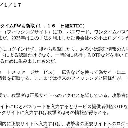
／１／１７
イムPWも窃取 (１．１６ 日経XTEC）
（フィッシングサイト）にID、パスワード、ワンタイムパス
だ。2025年はこの手法を利用した証券会社への不正ログイン
にログインせず、後から攻撃したり、あるいは認証情報の入
ードによる認証だけでなく、一時的に発行するOTPなどを用い
するために生み出したものだ。
ョートメッセージサービス）、広告などを使って偽サイトにユー
情報を窃取する。ここまでは従来のフィッシングと同様だが、
で、攻撃者は正規サイトへのアクセスを試している。攻撃者
トにIDとパスワードを入力するとサービス提供者側がOTP
シングサイトに入力すれば攻撃者はその情報が得られる。
間内に正規サイトへ入力すれば、攻撃者の正規サイトへのログイ