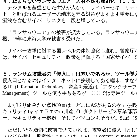
４．止まらないランサムウエア、人材不足も深刻化 (１．１
デジタルを基盤とした生活が広がり、サイバーセキュリティ
ト」と呼ばれるユーザーの端末を守る対策がますます重要に
漏洩を含むサイバーリスクも一段と増している。
「ランサムウエア」の被害が拡大している。ランサムウエアは
機、25年に東海大学が被害を受けた。
サイバー攻撃に対する国レベルの体制強化も進む。警察庁が2
は、サイバーセキュリティー政策を指揮する「国家サイバー統
５．ランサム攻撃者の「侵入口」は塞いであるか、ツール導入
侵入口となるのはインターネットに接続してある端末、すな
るIT（Information Technology）資産を最近は「アタック
Management）ツールを使う手もあるが、ここでは専用ツ
まず取り組みたい点検項目は「どこにASがあるのか」を把握
キュリティ by イエラエの市川遼プロダクトサービス事業部部長）だ
ー、セキュリティー機器、そしてパソコンもそうだ。SaaS（Softwar
ただしASを適切に防御できていれば、攻撃者に侵入口とし
スなどを指す。脆弱性については、CVE（Common Vulnera