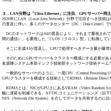
３．LAN分野は「Ultra Ethernet」に注目、GPUサーバ
2026年にLAN（Local Area Network）分野で注目すべき技術はG
の普及に伴い、多くのデータセンター（DC：Data Cente
DCのネットワークはAIの普及により、それまで重視されて
間の通信）」も重視した「CLOS（クロス）型」に転換して
そこに生成AIが普及し、GPUで処理すべきデータ量が爆増
そのためにGPUサーバーをクラスター構成にする必要がある
友源輝システム本部インフラ技術部ネットワーク技術チーム
一般的なサーバーのように、一度CPU（Central Processin
GPUクラスターを構成する技術としてRDMA（Remote Direct M
RDMAとは、NICがGPU上にあるVRAM（Video Ran
幅に遅延を削減できる。NTTPCコミュニケーションズ（以下
NFS（Network File System）を介してデータを共有す