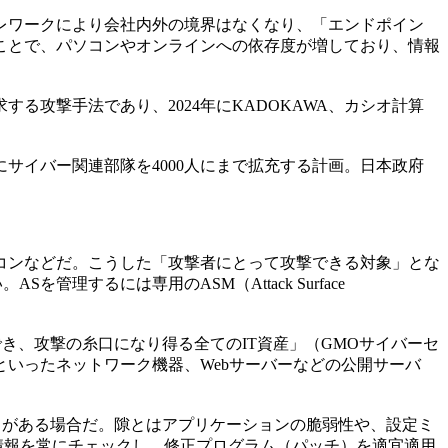
レワークにより会社内外の境界はなくなり、「エンドポイン
ことで、パソコンやオンラインへの依存度が増しており、情報
攻撃手法であり、2024年にKADOKAWA、カシオ計算
サイバー関連部隊を4000人にまで拡充する計画。日本政府
コンなどだ。こうした「攻撃者にとって攻撃できる対象」とな
。ASを管理するには専用のASM（Attack Surface
き、攻撃の糸口になり得る全てのIT資産」（GMOサイバーセ
やルーターといったネットワーク機器、Webサーバーなどの公開サーバ
」がある場合だ。隙とはアプリケーションの脆弱性や、設定ミ
ダーが発信する情報を常にチェックし、修正プログラム（パッチ）を適宜適用