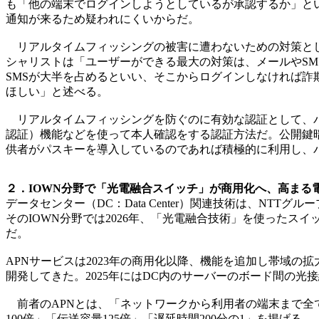
も「他の端末でログインしようとしているが承認するか」と
通知が来るため疑われにくいからだ。
リアルタイムフィッシングの被害に遭わないための対策とし
シャリストは「ユーザーができる最大の対策は、メールやSM
SMSが大半を占めるといい、そこからログインしなければ
ほしい」と述べる。
リアルタイムフィッシングを防ぐのに有効な認証として、パ
認証）機能などを使って本人確認をする認証方法だ。公開鍵
供者がパスキーを導入しているのであれば積極的に利用し、
２．IOWN分野で「光電融合スイッチ」が商用化へ、高まる電
データセンター（DC：Data Center）関連技術は、NTTグループが
そのIOWN分野では2026年、「光電融合技術」を使った
だ。
APNサービスは2023年の商用化以降、機能を追加し帯域
開発してきた。2025年にはDC内のサーバーのボード間の光
前者のAPNとは、「ネットワークから利用者の端末まで全
100倍」「伝送容量125倍」「遅延時間200分の1」を掲げる。