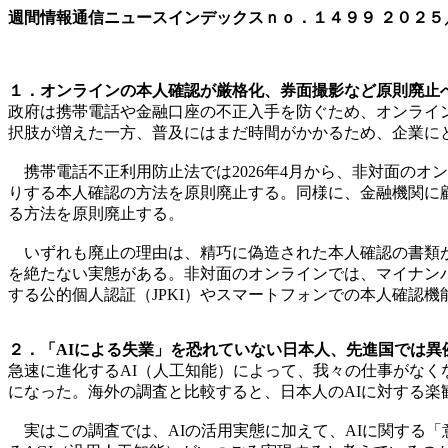
週間情報通信ニュースインデックスｎｏ．
１４９９
２０２５
１．オンラインの本人確認が厳格化、券面撮影など原則廃止へ i
政府は携帯電話や金融口座の不正入手を防ぐため、オンライン
択肢が増えた一方、普及にはまだ時間がかかるため、企業に
携帯電話不正利用防止法では2026年4月から、非対面のオ
りする本人確認の方法を原則廃止する。同様に、金融機関に顧
る方法を原則廃止する。
いずれも廃止の理由は、精巧に偽造された本人確認の書類が
を絶たない実態がある。非対面のオンラインでは、マイナン
する公的個人認証（JPKI）やスマートフォンでの本人確認
２．「AIによる失業」を恐れていない日本人、先進国では異例
急速に進化するAI（人工知能）によって、我々の仕事がなく
になった。海外の調査と比較すると、日本人のAIに対する楽
実はこの調査では、AIの活用実態に加えて、AIに関する「