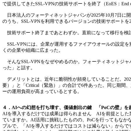
で提供してきたSSL-VPNの技術サポートを終了（EoES：End of En
日本法人のフォーティネットジャパンが2025年10月7日に
のうち、SSL-VPNを利用できるバージョンの技術サポートを202
技術サポート終了まであとわずか。直前になって移行を検討し
SSL-VPNには、企業が運用するファイアウオールの設定
くの企業や組織に広まった。
そんなSSL-VPNをなぜやめるのか。フォーティネットジ
った」と話す。
デメリットとは、近年に脆弱性が頻発していることだ。2024～
要）」と「Critical（緊急）」の合計で6件あった。同じ
ーの運用負荷が高まっているとする。
４．AIへの幻想を打ち壊す、価値創出の鍵 「PoCの壁」を
AIを導入するだけでは成果は得られません AIを前提とし
ていますか。AI活用に挑戦したものの、PoCを行ってもな
プルで、「AIを導入するだけではコストは減らない」からで