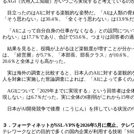
るAGI（汎用人工知能）がいつごろ実現すると考えている
目立ったのはAIに対する楽観的な姿勢だ。「AIは人類の脅威
「そう思わない」は30.4％、「全くそう思わない」は13.9％
「AIによって自分自身の仕事がなくなる」との設問については
わない」は17.7％であり、合計で53.6％。つまりは回答者
結果を見ると、役職が上がるほど楽観度が増すことが分かっ
は、「経営層」が5.7％、「本部長、部長クラス」が10.6％
20.6％と全体よりも高かった。
実は海外の調査と比較すると、日本人のAIに対する楽観的な姿
人を対象に実施した世論調査によれば、「AIによって多くの
AGIについて「2029年までに実現する」という回答者は全体の18
現しない」は6.7％だった。実に全体の6割弱がこれから15年
日本がAI開発競争で後塵（こうじん）を拝している状況の
３．フォーティネットがSSL-VPNを2026年5月に廃止、テ
テレワークなどの目的で多くの国内企業が利用する技術「SSL-V