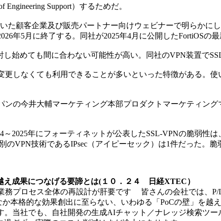
gineering Support）するためだ。
開いた顧客企業及び販売パートナー向けウェビナーで明らかにした。
6年5月に終了する。同社が2025年4月に公開したFortiOSの
始めても間に合わない可能性が高い。同社のVPN装置でSSL
を変更しなくても利用できることが多いといった特徴がある。
ャパンの今井大輔マーケティング本部プロダクトマーケティン
2025年にフォーティネットが公表したSSL-VPNの脆弱性は
期間、別のVPN技術であるIPsec（アイピーセック）は1件だっ
越え成果につなげる要諦とは(１０．２４ 日経XTEC）
た業務プロセス全体の再設計が肝要です 皆さんの会社では、P/
かなか本格的な効果創出に至らない、いわゆる「PoCの壁」を
す。当社でも、自社開発の生成AIチャット／ナレッジ検索ツー