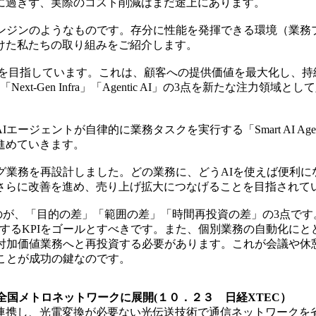
に過ぎず、実際のコスト削減はまだ途上にあります。
ンジンのようなものです。存分に性能を発揮できる環境（業務プ
けた私たちの取り組みをご紹介します。
h」の実現を目指しています。これは、顧客への提供価値を最大化
」「Next-Gen Infra」「Agentic AI」の3点を新たな注力
ジェントが自律的に業務タスクを実行する「Smart AI A
進めていきます。
グ業務を再設計しました。どの業務に、どうAIを使えば便利に
さらに改善を進め、売り上げ拡大につなげることを目指されて
が、「目的の差」「範囲の差」「時間再投資の差」の3点です。
結するKPIをゴールとすべきです。また、個別業務の自動化に
付加価値業務へと再投資する必要があります。これが会議や休
ことが成功の鍵なのです。
rk」を全国メトロネットワークに展開(１０．２３ 日経XTEC）
携し、光電変換が必要ない光伝送技術で通信ネットワークを省電力化する