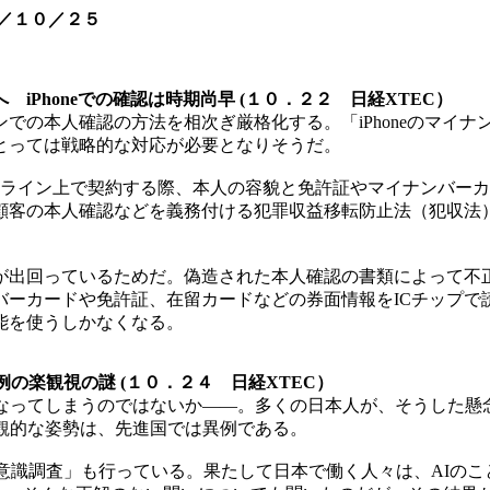
／１０／２５
Phoneでの確認は時期尚早 (１０．２２ 日経XTEC）
での本人確認の方法を相次ぎ厳格化する。「iPhoneのマイ
とっては戦略的な対応が必要となりそうだ。
ンライン上で契約する際、本人の容貌と免許証やマイナンバー
客の本人確認などを義務付ける犯罪収益移転防止法（犯収法）も
出回っているためだ。偽造された本人確認の書類によって不
バーカードや免許証、在留カードなどの券面情報をICチップで
機能を使うしかなくなる。
の楽観視の謎 (１０．２４ 日経XTEC）
なってしまうのではないか――。多くの日本人が、そうした懸
観的な姿勢は、先進国では異例である。
意識調査」も行っている。果たして日本で働く人々は、AIの