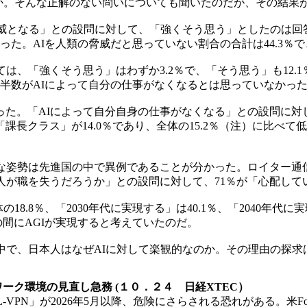
のか。そんな正解のない問いについても聞いたのだが、その結果
となる」との設問に対して、「強くそう思う」としたのは回答者
だった。AIを人類の脅威だと思っていない割合の合計は44.3％
、「強くそう思う」はわずか3.2％で、「そう思う」も12.1
の過半数がAIによって自分の仕事がなくなるとは思っていなかっ
た。「AIによって自分自身の仕事がなくなる」との設問に対
、「課長クラス」が14.0％であり、全体の15.2％（注）に比
勢は先進国の中で異例であることが分かった。ロイター通信が調査
人が職を失うだろうか」との設問に対して、71％が「心配して
.8％、「2030年代に実現する」は40.1％、「2040年代に実
の間にAGIが実現すると考えていたのだ。
中で、日本人はなぜAIに対して楽観的なのか。その理由の探求
レワーク環境の見直し急務 (１０．２４ 日経XTEC）
PN」が2026年5月以降、危険にさらされる恐れがある。米For