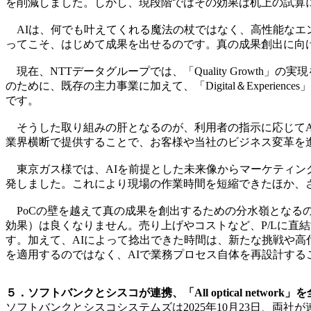
を削減しました。しかし、現段階ではその効果は机上の試算
AIは、何でも叶えてくれる魔法の杖ではなく、高性能なエ
ってこそ、はじめて成果を出せるのです。真の成果創出に向
現在、NTTデータグループでは、「Quality Growt
のために、既存の主力事業に加えて、「Digital＆Experiences
です。
そうした取り組みの肝となるのが、利用者の指示に応じてAIエー
業界横断で提供することで、お客様や当社のビジネス変革を
東京ガス様では、AIを前提とした未来像からマーケティン
発しました。これにより現場の作業時間を短縮できたほか、
PoCの壁を越えて真の成果を創出するための分水嶺となるの
効果）は良くなりません。売り上げやコストなど、P/Lに直
す。加えて、AIによって捻出できた時間は、新たな挑戦や高
を適用するのではなく、AIで業務プロセス自体を再設計する
５．ソフトバンクとシスコが連携、「All optical netwo
ソフトバンクとシスコシステムズは2025年10月23日、両社が連