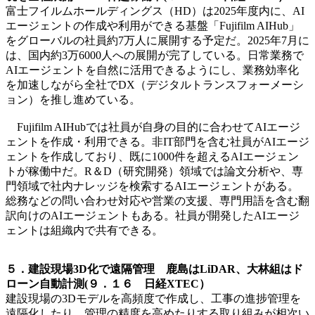
富士フイルムホールディングス（HD）は2025年度内に、AI
エージェントの作成や利用ができる基盤「Fujifilm AIHub」
をグローバルの社員約7万人に展開する予定だ。2025年7月に
は、国内約3万6000人への展開が完了している。日常業務で
AIエージェントを自然に活用できるようにし、業務効率化
を加速しながら全社でDX（デジタルトランスフォーメーシ
ョン）を推し進めている。
Fujifilm AIHubでは社員が自身の目的に合わせてAIエージ
ェントを作成・利用できる。非IT部門を含む社員がAIエージ
ェントを作成しており、既に1000件を超えるAIエージェン
トが稼働中だ。R＆D（研究開発）領域では論文分析や、専
門領域で社内ナレッジを検索するAIエージェントがある。
総務などの問い合わせ対応や営業の支援、専門用語を含む翻
訳向けのAIエージェントもある。社員が開発したAIエージ
ェントは組織内で共有できる。
５．建設現場3D化で遠隔管理 鹿島はLiDAR、大林組はド
ローン自動計測(９．１６ 日経XTEC）
建設現場の3Dモデルを高頻度で作成し、工事の進捗管理を
遠隔化したり、管理の精度を高めたりする取り組みが相次い