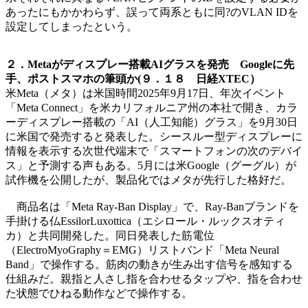
あったにもかかわらず、誤って両系ともに同?のVLAN IDを
設定してしまったという。
２．Metaがディスプレー搭載AIグラスを発売 Googleに先
手、ポストスマホの筆頭か(９．１８ 日経XTEC）
米Meta（メタ）は米国時間2025年9月17日、年次イベント
「Meta Connect」を米カリフォルニア州の本社で開き、カラ
ーディスプレー搭載の「AI（人工知能）グラス」を9月30日
に米国で発売すると発表した。シースルー型ディスプレーに
情報を表示する次世代端末で「スマートフォンの次のデバイ
ス」と予測する声もある。5月には米Google（グーグル）が
試作機を公開したが、製品化ではメタが先行した格好だ。
商品名は「Meta Ray-Ban Display」で、Ray-Banブランドを
手掛ける仏EssilorLuxottica（エシロール・ルックスオティ
カ）と共同開発した。同日発表した筋電位
（ElectroMyoGraphy＝EMG）リストバンド「Meta Neural
Band」で操作する。筋肉の動きが生み出す信号を感知する
仕組みだ。親指と人さし指を合わせるタップや、指を合わせ
た状態でひねる動作などで操作する。