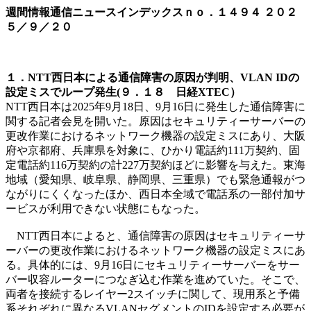
週間情報通信ニュースインデックスｎｏ．
１４９４
２０２
５／９／２０
１．NTT西日本による通信障害の原因が判明、VLAN IDの
設定ミスでループ発生(９．１８ 日経XTEC）
NTT西日本は2025年9月18日、9月16日に発生した通信障害に
関する記者会見を開いた。原因はセキュリティーサーバーの
更改作業におけるネットワーク機器の設定ミスにあり、大阪
府や京都府、兵庫県を対象に、ひかり電話約111万契約、固
定電話約116万契約の計227万契約ほどに影響を与えた。東海
地域（愛知県、岐阜県、静岡県、三重県）でも緊急通報がつ
ながりにくくなったほか、西日本全域で電話系の一部付加サ
ービスが利用できない状態にもなった。
NTT西日本によると、通信障害の原因はセキュリティーサ
ーバーの更改作業におけるネットワーク機器の設定ミスにあ
る。具体的には、9月16日にセキュリティーサーバーをサー
バー収容ルーターにつなぎ込む作業を進めていた。そこで、
両者を接続するレイヤー2スイッチに関して、現用系と予備
系それぞれに異なるVLANセグメントのIDを設定する必要が