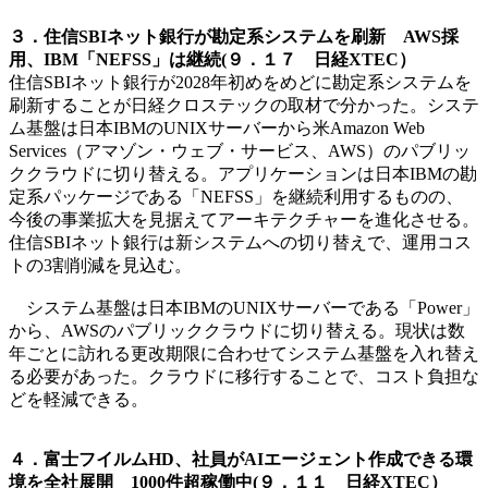
３．住信SBIネット銀行が勘定系システムを刷新 AWS採
用、IBM「NEFSS」は継続(９．１７ 日経XTEC）
住信SBIネット銀行が2028年初めをめどに勘定系システムを
刷新することが日経クロステックの取材で分かった。システ
ム基盤は日本IBMのUNIXサーバーから米Amazon Web
Services（アマゾン・ウェブ・サービス、AWS）のパブリッ
ククラウドに切り替える。アプリケーションは日本IBMの勘
定系パッケージである「NEFSS」を継続利用するものの、
今後の事業拡大を見据えてアーキテクチャーを進化させる。
住信SBIネット銀行は新システムへの切り替えで、運用コス
トの3割削減を見込む。
システム基盤は日本IBMのUNIXサーバーである「Power」
から、AWSのパブリッククラウドに切り替える。現状は数
年ごとに訪れる更改期限に合わせてシステム基盤を入れ替え
る必要があった。クラウドに移行することで、コスト負担な
どを軽減できる。
４．富士フイルムHD、社員がAIエージェント作成できる環
境を全社展開 1000件超稼働中(９．１１ 日経XTEC）