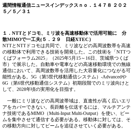
週間情報通信ニュースインデックスｎｏ．
１４７８
２０２
５／５／３１
１．NTTとドコモ、ミリ波を高速移動体で活用可能に 分
散MIMOで一工夫(５．２９ 日経XTEC）
NTTとNTTドコモは共同で、ミリ波などの高周波数帯を高速
の移動体で利用できる技術を開発した。この技術を「NTTつ
くばフォーラム2025」（2025年5月15～16日、茨城県つくば
市）で展示した。自動車や電車などの高速移動環境での無線
通信において、高周波数帯を活用した大容量化につながる可
能性がある。5G（第5世代移動通信システム）-Advancedや
6G（第6世代移動通信システム）初期段階でのミリ波向けと
して、2028年頃の実用化を目指す。
一般にミリ波などの高周波帯域は、直進性が高く広いエリ
アをカバーできない。長距離を伝送するには、マルチアンテ
ナ技術であるMIMO（Multi-Input Multi-Output）を使い、ビー
ムを集中させて通信する必要がある。移動体に対しては、そ
の移動方向に対してビームを追従させていく必要がある。