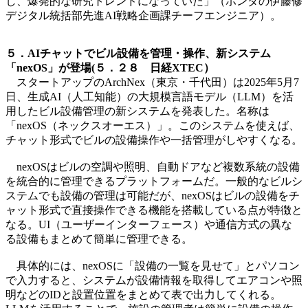
し、爆発的な研究トレンドになっていた」（ホンダの伊藤修
デジタル統括部先進AI戦略企画課チーフエンジニア）。
５．AIチャットでビル設備を管理・操作、新システム
「nexOS」が登場(５．２８ 日経XTEC）
スタートアップのArchNex（東京・千代田）は2025年5月7
日、生成AI（人工知能）の大規模言語モデル（LLM）を活
用したビル設備管理の新システムを発表した。名称は
「nexOS（ネックスオーエス）」。このシステムを使えば、
チャット形式でビルの設備操作や一括管理がしやすくなる。
nexOSはビルの空調や照明、自動ドアなど複数系統の設備
を統合的に管理できるプラットフォームだ。一般的なビルシ
ステムでも設備の管理は可能だが、nexOSはビルの設備をチ
ャット形式で直接操作できる機能を搭載している点が特徴と
なる。UI（ユーザーインターフェース）や通信方式の異な
る設備もまとめて簡単に管理できる。
具体的には、nexOSに「設備の一覧を見せて」とパソコン
で入力すると、システムが設備情報を取得してエアコンや照
明などのIDと設置位置をまとめて表で出力してくれる。