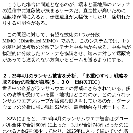
こうした場合に問題となるのが、端末と基地局のアンテナ
の通信中に遮蔽物が挟まるケースだ。直進性が高いために、
遮蔽物が間に入ると、伝送速度が大幅低下したり、途切れた
りする可能性がある。
この問題に対して、有望な技術の1つが分散
MIMO（Distributed MIMO）である。このシステムでは、1つ
の基地局は複数の分散アンテナと中央局から成る。中央局が
物理的に分散したアンテナを協調させ、端末に対して遮蔽物
があっても途切れない方向からビームを送るようにする。
２．25年4月のランサム被害を分析、「多重ゆすり」戦略を
取るPlayの攻撃が急増(５．３０ 日経XTEC）
世界中の企業がランサムウエアの脅威にさらされている。多
くの攻撃を受けている国・地域はどこなのか、どのようなラ
ンサムウエアグループが活発な動きをしているのか。ダーク
ウェブの分析に強い韓国S2Wが、最新動向をリポートする。
S2Wによると、2025年4月のランサムウエア被害はグロー
バル全体で合計600件に上った。3月が合計748件だったのに
比べると約2割減少しており、2025年に入って続いていた増