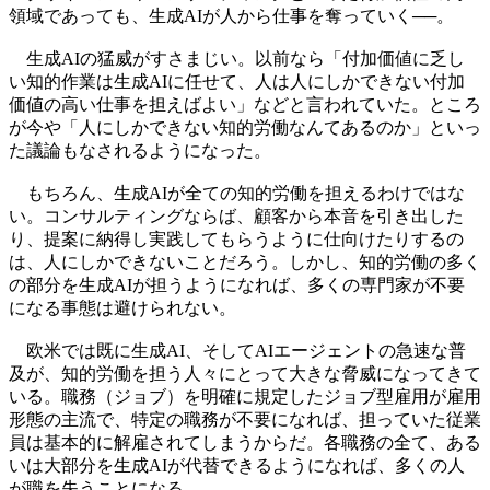
領域であっても、生成AIが人から仕事を奪っていく──。
生成AIの猛威がすさまじい。以前なら「付加価値に乏し
い知的作業は生成AIに任せて、人は人にしかできない付加
価値の高い仕事を担えばよい」などと言われていた。ところ
が今や「人にしかできない知的労働なんてあるのか」といっ
た議論もなされるようになった。
もちろん、生成AIが全ての知的労働を担えるわけではな
い。コンサルティングならば、顧客から本音を引き出した
り、提案に納得し実践してもらうように仕向けたりするの
は、人にしかできないことだろう。しかし、知的労働の多く
の部分を生成AIが担うようになれば、多くの専門家が不要
になる事態は避けられない。
欧米では既に生成AI、そしてAIエージェントの急速な普
及が、知的労働を担う人々にとって大きな脅威になってきて
いる。職務（ジョブ）を明確に規定したジョブ型雇用が雇用
形態の主流で、特定の職務が不要になれば、担っていた従業
員は基本的に解雇されてしまうからだ。各職務の全て、ある
いは大部分を生成AIが代替できるようになれば、多くの人
が職を失うことになる。