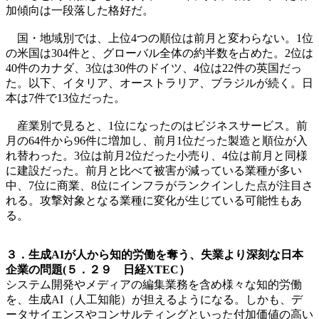
加傾向は一段落した格好だ。
国・地域別では、上位4つの順位は前月と変わらない。1位
の米国は304件と、グローバル全体の約半数を占めた。2位は
40件のカナダ、3位は30件のドイツ、4位は22件の英国だっ
た。以下、イタリア、オーストラリア、ブラジルが続く。日
本は7件で13位だった。
産業別で見ると、1位になったのはビジネスサービス。前
月の64件から96件に増加し、前月1位だった製造と順位が入
れ替わった。3位は前月2位だった小売り、4位は前月と同様
に建設だった。前月と比べて被害が減っている業種が多い
中、7位に商業、8位にインフラがランクインした点が注目さ
れる。攻撃対象となる業種に変化が生じている可能性もあ
る。
３．生成AIが人から知的労働を奪う、失業より深刻な日本
企業の問題(５．２９ 日経XTEC）
システム開発やメディアの編集業務を含め様々な知的労働
を、生成AI（人工知能）が担えるようになる。しかも、デ
ータサイエンスやコンサルティングといった付加価値の高い