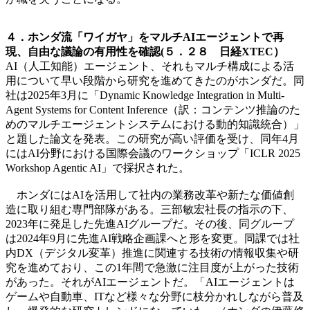
４．ホンダ流「ワイガヤ」をマルチAIエージェントで再
現、自由な議論の有用性を確認(５．２８ 日経XTEC）
AI（人工知能）エージェント、それもマルチ構成による活
用について早い段階から研究を進めてきたのがホンダだ。同
社は2025年3月に「Dynamic Knowledge Integration in Multi-
Agent Systems for Content Inference（訳：コンテンツ推論のた
めのマルチエージェントシステムにおける動的知識統合）」
と題した論文を発表。この研究が高い評価を受け、同年4月
にはAI分野における国際会議のワークショップ「ICLR 2025
Workshop Agentic AI」で採択された。
ホンダにはAIを活用して社内の業務改革や新たな価値創
造に取り組む専門部隊がある。三部敏宏社長の指示の下、
2023年に発足した先進AIグループだ。その後、同グループ
は2024年9月に先進AI戦略企画課へと形を変更。同課では社
内DX（デジタル変革）推進に関連する技術の情報収集や研
究を進めており、この1年間で急激に注目度が上がった技術
があった。それがAIエージェントだ。「AIエージェントは
ゲームや自動車、ITなど様々な分野に枝分かれしながら普及