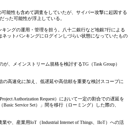
攻撃の可能性も含めて調査をしていたが、サイバー攻撃に起因する
因だった可能性が浮上している。
ンキングの運用・管理を担う。八十二銀行など地銀7行による
はネットバンキングにログインしづらい状態になっていたもの
るのが、メインストリーム規格を検討するTG（Task Group）
れてきた通信の高速化に加え、低遅延や高信頼を重要な検討スコープに
horization Request）において一定の割合での遅延を
c Service Set）」間を移行（ローミング）した際の、
strial Internet of Things、IIoT）への活