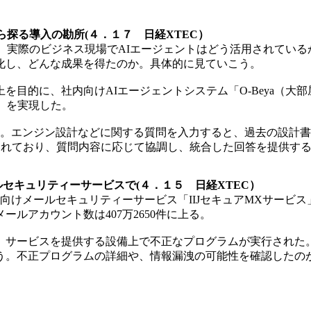
探る導入の勘所(４．１７ 日経XTEC）
中、実際のビジネス現場でAIエージェントはどう活用されている
化し、どんな成果を得たのか。具体的に見ていこう。
目的に、社内向けAIエージェントシステム「O-Beya（大
」を実現した。
。エンジン設計などに関する質問を入力すると、過去の設計書や
されており、質問内容に応じて協調し、統合した回答を提供す
ルセキュリティーサービスで(４．１５ 日経XTEC）
、法人向けメールセキュリティーサービス「IIJセキュアMXサ
ールアカウント数は407万2650件に上る。
け、サービスを提供する設備上で不正なプログラムが実行され
。不正プログラムの詳細や、情報漏洩の可能性を確認したのが約