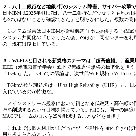
２．八十二銀行など地銀7行のシステム障害、サイバー攻撃では
日本IBMは2025年4月17日、八十二銀行など少なくとも
ものではないことが確認できた」と明らかにした。複数の関係
システム障害は日本IBMが金融機関向けに提供する「eMu
システム共同化の「じゅうだん会」のほか、同センターを利
の、現在は復旧している。
３．Wi-Fi 8と目される新規格のテーマは「超高信頼」、産業
IEEE（米電気電子学会）傘下で無線通信規格の標準化を担う「IEEE
「TGbn」だ。TGbnでの議論は、次世代Wi-Fi規格（Wi-Fi
TGbnの検討課題名は「Ultra High Reliabili
入れているのが特徴だ。
メインストリーム規格において初となる低遅延・高信頼の目標値を規定し
25％削減するという目標を掲げている。他にも、同一の無線LANア
MACフレームのロスを25％削減することなどを目指す。
これまでは個人利用が主だったが、信頼性を強化できればビジネス利用にも
用が考えられるという。