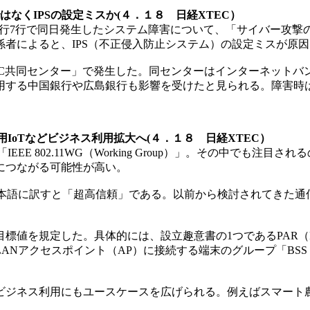
なくIPSの設定ミスか(４．１８ 日経XTEC）
地方銀行7行で同日発生したシステム障害について、「サイバー
者によると、IPS（不正侵入防止システム）の設定ミスが原
SC共同センター」で発生した。同センターはインターネットバ
用する中国銀行や広島銀行も影響を受けたと見られる。障害時
用IoTなどビジネス利用拡大へ(４．１８ 日経XTEC）
 802.11WG（Working Group）」。その中でも注目され
 8）につながる可能性が高い。
ty（UHR）」。日本語に訳すと「超高信頼」である。以前から検討さ
た。具体的には、設立趣意書の1つであるPAR（Project Aut
クセスポイント（AP）に接続する端末のグループ「BSS（Basi
ユースケースを広げられる。例えばスマート農業や、産業用IoT（Indu