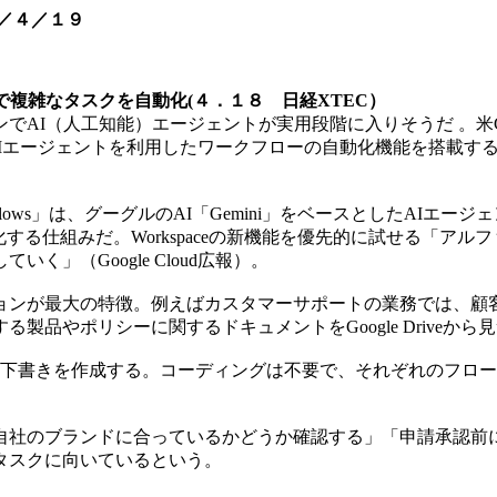
／４／１９
ドで複雑なタスクを自動化(４．１８ 日経XTEC）
（人工知能）エージェントが実用段階に入りそうだ 。米Googl
space」にAIエージェントを利用したワークフローの自動化機能
lows」は、グーグルのAI「Gemini」をベースとしたAIエージェント
化する仕組みだ。Workspaceの新機能を優先的に試せる「ア
」（Google Cloud広報）。
ンが最大の特徴。例えばカスタマーサポートの業務では、顧客
品やポリシーに関するドキュメントをGoogle Driveから
信の下書きを作成する。コーディングは不要で、それぞれのフロ
社のブランドに合っているかどうか確認する」「申請承認前
タスクに向いているという。