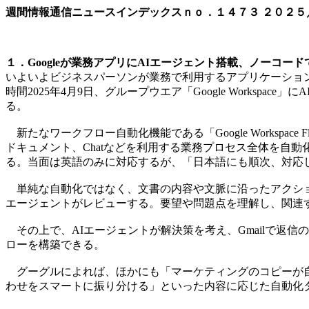
週間情報通信ニュースインデックスｎｏ．
１４７３
２０２５
１．Googleが業務アプリにAIエージェント搭載、ノーコー
いよいよビジネスパーソンが業務で利用するアプリケーションでAI
時間2025年4月9日、グループウエア「Google Work
る。
新たなワークフロー自動化機能である「Google Workspace F
ドキュメント、Chatなどを利用する業務プロセス全体を自動
る。当面は英語のみに対応するが、「日本語にも順次、対応していく
単純な自動化ではなく、文書の内容や文脈に沿ったアクショ
エージェントがレビューする。要望や問題点を理解し、関連する製
その上で、AIエージェントが解決策を考え、Gmailで返
ローを構築できる。
グーグルによれば、ほかにも「マーケティングのコピーが自
わせをスマートに振り分ける」といった内容に応じた自動化