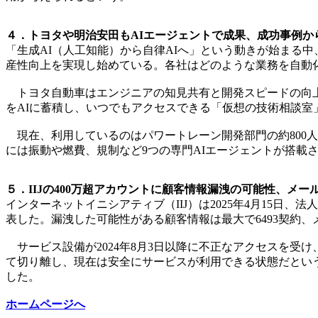
４．トヨタや明治安田もAIエージェントで成果、成功事例から
「生成AI（人工知能）から自律AIへ」という動きが始まる
産性向上を実現し始めている。各社はどのような業務を自動
トヨタ自動車はエンジニアの知見共有と開発スピードの向上を
をAIに蓄積し、いつでもアクセスできる「仮想の技術相談室
現在、利用しているのはパワートレーン開発部門の約800人
には振動や燃費、規制など9つの専門AIエージェントが搭載
５．IIJの400万超アカウントに顧客情報漏洩の可能性、メー
インターネットイニシアティブ（IIJ）は2025年4月15日
表した。漏洩した可能性がある顧客情報は最大で6493契約、メ
サービス設備が2024年8月3日以降に不正なアクセスを受
て切り離し、現在は安全にサービスが利用できる状態だという
した。
ホームページへ