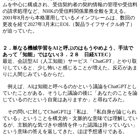
ムを中心に構成され、受信契約者の契約情報の管理や受信料
の請求処理など、NHKの受信料関係業務全般を支える。
2001年8月から本格運用しているメインフレームは、数回の
更改を経て2027年3月末にEOL（製品ライフサイクル終了）
が迫っていた。
２．単なる機械学習をAIと呼ぶのはもうやめよう、手法で
あって「知能」ではない(３．２８ 日経XTEC）
最近、会話型AI（人工知能）サービス「ChatGPT」とやり取
りしていると、少し怖いと感じることが増えた。反応があま
りに人間じみているからだ。
例えば、AIは知能と呼べるのかという議論をChatGPTとし
ていたことがある。そうした議論の後に「あなたのことを論
じているのだという自覚はありますか」と尋ねてみた。
その問いに対してChatGPTは「私は、『私自身が論じられ
ている』ということを構文的・文脈的な意味では理解してい
るが、主観的な気づきや感情を伴った認識は持っていない」
という意味の答えを返してきた。ほぼ予想通りである。