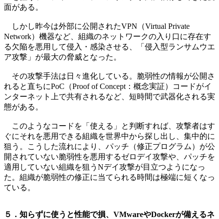
面がある。
しかし昨今は外部に公開されたVPN（Virtual Private
Network）機器など、組織のネットワークの入り口に存在す
る欠陥を悪用して侵入・感染させる、「侵入型ランサムウエ
ア攻撃」が最大の脅威となった。
その攻撃手法は日々進化している。脆弱性の情報が公開さ
れると直ちにPoC（Proof of Concept：概念実証）コードがイ
ンターネット上で共有されるなど、短時間で武器化される実
態がある。
このようなコードを「使える」と判断すれば、攻撃者はす
ぐにそれを悪用できる組織を世界中から探し出し、集中的に
狙う。こうした流れにより、パッチ（修正プログラム）が公
開されていない脆弱性を悪用するゼロデイ攻撃や、パッチを
適用していない組織を狙うNデイ攻撃が目立つようになっ
た。組織が脆弱性の修正に当てられる時間は極端に短くなっ
ている。
５．知らずに使うと性能で損、VMwareやDockerが備えるネ