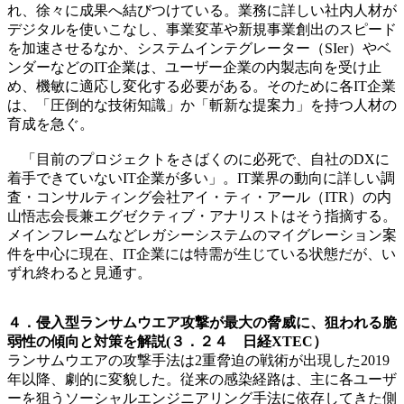
れ、徐々に成果へ結びつけている。業務に詳しい社内人材が
デジタルを使いこなし、事業変革や新規事業創出のスピード
を加速させるなか、システムインテグレーター（SIer）やベ
ンダーなどのIT企業は、ユーザー企業の内製志向を受け止
め、機敏に適応し変化する必要がある。そのために各IT企業
は、「圧倒的な技術知識」か「斬新な提案力」を持つ人材の
育成を急ぐ。
「目前のプロジェクトをさばくのに必死で、自社のDXに
着手できていないIT企業が多い」。IT業界の動向に詳しい調
査・コンサルティング会社アイ・ティ・アール（ITR）の内
山悟志会長兼エグゼクティブ・アナリストはそう指摘する。
メインフレームなどレガシーシステムのマイグレーション案
件を中心に現在、IT企業には特需が生じている状態だが、い
ずれ終わると見通す。
４．侵入型ランサムウエア攻撃が最大の脅威に、狙われる脆
弱性の傾向と対策を解説(３．２４ 日経XTEC）
ランサムウエアの攻撃手法は2重脅迫の戦術が出現した2019
年以降、劇的に変貌した。従来の感染経路は、主に各ユーザ
ーを狙うソーシャルエンジニアリング手法に依存してきた側