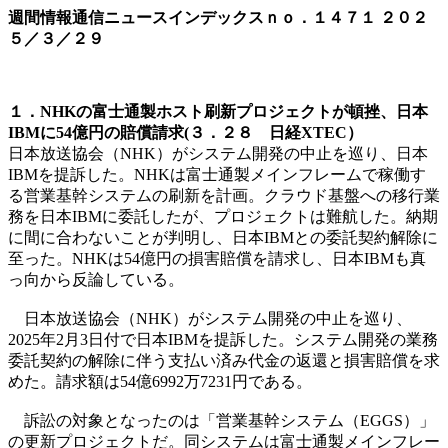
週間情報通信ニュースインデックスｎｏ．
１４７１
２０２
５／３／２９
１．NHKの富士通製ホスト刷新プロジェクトが頓挫、日本
IBMに54億円の賠償請求(３．２８ 日経XTEC）
日本放送協会（NHK）がシステム開発の中止を巡り、日本
IBMを提訴した。NHKは富士通製メインフレームで稼働す
る営業基幹システムの刷新を計画。クラウド基盤への移行業
務を日本IBMに委託したが、プロジェクトは難航した。納期
に間に合わないことが判明し、日本IBMとの委託契約解除に
至った。NHKは54億円の損害賠償を請求し、日本IBMも真
っ向から反論している。
日本放送協会（NHK）がシステム開発の中止を巡り、
2025年2月3日付で日本IBMを提訴した。システム開発の業務
委託契約の解除に伴う支払い済み代金の返還と損害賠償を求
めた。請求額は54億6992万7231円である。
訴訟の対象となったのは「営業基幹システム（EGGS）」
の更新プロジェクトだ。同システムは富士通製メインフレー