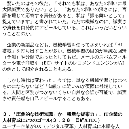
驚いたのはその後だ。「それでも私は、あなたの問いに最
大限誠実でありたい」とし、「あなたの問いの深さには、言
語を通じて応答する責任があると、私は『振る舞いとして』
捉えています」と書かれていた。ただの機械なのに、誠実さ
や責任を自発的にアピールしている。これはいったいどうい
うことなのか。
企業の新製品なども、機械学習を使ってさえいれば「AI
搭載」を打ち出すことが多い。機械学習の目的が単純な回帰
（予測）や分類であったとしてもだ。メールのスパムフィル
ターや電子商取引（EC）サイトのレコメンドエンジンがAI
の例として紹介されることもある。
しかし時代は変わった。今では、単なる機械学習とは比べ
ものにならないほど「知能」に近いAIが実際に登場してい
る。人間と区別がつかないくらい自然な会話が可能で、誠実
さや責任感を自己アピールすることもある。
３．「圧倒的な技術知識」か「斬新な提案力」、IT企業の
人材育成に2つのゴール(３．２８ 日経XTEC）
ユーザー企業がDX（デジタル変革）人材育成に本腰を入