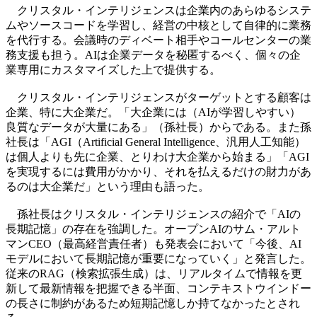
クリスタル・インテリジェンスは企業内のあらゆるシステ
ムやソースコードを学習し、経営の中核として自律的に業務
を代行する。会議時のディベート相手やコールセンターの業
務支援も担う。AIは企業データを秘匿するべく、個々の企
業専用にカスタマイズした上で提供する。
クリスタル・インテリジェンスがターゲットとする顧客は
企業、特に大企業だ。「大企業には（AIが学習しやすい）
良質なデータが大量にある」（孫社長）からである。また孫
社長は「AGI（Artificial General Intelligence、汎用人工知能）
は個人よりも先に企業、とりわけ大企業から始まる」「AGI
を実現するには費用がかかり、それを払えるだけの財力があ
るのは大企業だ」という理由も語った。
孫社長はクリスタル・インテリジェンスの紹介で「AIの
長期記憶」の存在を強調した。オープンAIのサム・アルト
マンCEO（最高経営責任者）も発表会において「今後、AI
モデルにおいて長期記憶が重要になっていく」と発言した。
従来のRAG（検索拡張生成）は、リアルタイムで情報を更
新して最新情報を把握できる半面、コンテキストウインドー
の長さに制約があるため短期記憶しか持てなかったとされ