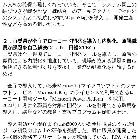
ム人材の確保も難しくなっている。そこで、システム同士の
結びつきが緩やかな「疎結合」のアーキテクチャーで社内外
のシステムとも接続しやすいOpenStageを導入し、開発生産
性などを高める狙いだった。
２．山梨県が全庁でローコード開発を導入し内製化、原課職
員が課題を自己解決(２．５ 日経XTEC）
山梨県は全庁規模でローコード開発ツールを導入し、原課の
職員による内製化を推進している。現場が抱える課題を自ら
解決できる体制づくりを支援し、業務の効率化を推進するた
めだ。
全庁で導入している米Microsoft（マイクロソフト）のクラ
ウドサービス「Microsoft 365」のライセンスで利用できるロ
ーコード開発ツール「Microsoft Power Platform」を採用。
2023年11月に全職員を対象に開発ツールを利用できる環境を
導入し、講座などの教育・支援プログラムも始動させた。
導入開始から現在までに約5000人いる全庁職員のうち1割
以上が初級向け以上の研修を受講した。既に職員が開発した
5～6個の業務アプリケーションが稼働している。RPA（ロボ