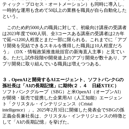
ティック・プロセス・オートメーション）も同時に導入し、
一時的な運用も含めて50以上の業務を職員が自ら自動化した
という。
このため約5000人の職員に対して、初級向け講座の受講者
は2023年度で600人弱、全3コースある講座の受講者は2カ年
で延べ1200人程度とまだ一部に限られる。これまでに「アプ
リ開発を完結できるスキルを獲得した職員は10人程度だろ
う」（DX・情報政策推進統括官の新海直人主事）と見てい
る。ただし試作段階や開発途上のアプリ開発が数十あり、ア
プリ開発に取り組んでいる職員は増えつつある。
３．OpenAIと開発するAIエージェント、ソフトバンクGの
孫社長は「AIの長期記憶」に期待(２．４ 日経XTEC）
ソフトバンクグループ（SBG）と米OpenAI（オープンAI）
が開発・販売で提携した企業用AI（人工知能）エージェン
ト「クリスタル・インテリジェンス（Cristal
intelligence）」。2025年2月3日に開催した発表会でSBGの孫
正義会長兼社長は、クリスタル・インテリジェンスの特徴と
して「AIの長期記憶」を挙げた。