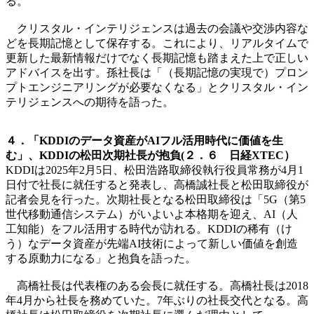
る。
クリスタル・インテリジェンスは過去の会議や交渉内容な
どを長期記憶として保存する。これにより、リアルタイムで
更新した最新情報だけでなく長期記憶も踏まえた上で正しい
アドバイスを出す。孫社長は「（長期記憶の実現で）プロン
プトエンジニアリングが必要なくなる」とクリスタル・イン
テリジェンスへの期待を語った。
４．「KDDIのデータ資産がAIフル活用時代に価値を生
む」、KDDIの松田次期社長が抱負(２．６ 日経XTEC）
KDDIは2025年2月5日、松田浩路取締役執行役員常務が4月1
日付で社長に就任すると発表し、高橋誠社長と松田取締役が
記者会見を行った。次期社長となる松田取締役は「5G（第5
世代移動通信システム）がいよいよ本格期を迎え、AI（人
工知能）をフル活用する時代が訪れる。KDDIの稀有（け
う）なデータ資産が先端AI技術によって新しい価値を創造
する原動力になる」と抱負を語った。
高橋社長は代表権のある会長に就任する。高橋社長は2018
年4月から社長を務めていた。7年ぶりの社長交代となる。高