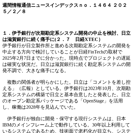
週間情報通信ニュースインデックスｎｏ．
１４６４
２０２
５／２／８
１．伊予銀行が次期勘定系システム開発の中止を検討、日立
は滋賀銀行に続く痛手に(２．７ 日経XTEC）
伊予銀行が日立製作所と進める次期勘定系システムの開発を
中止する方向で検討していることが日経FinTechの取材で
2025年2月7日までに分かった。現時点でプロジェクトの遅延
は確実な状況だ。日立は滋賀銀行に続く勘定系システムの開
発不調で、大きな痛手になる。
複数の関係者が明らかにした。日立は「コメントを差し控
える」（広報）としている。伊予銀行は2023年10月、次期勘
定系システムの構築で日立と基本合意したと発表した。日立
のオープン勘定系パッケージである「OpenStage」を活用
し、稼働は2028年を見込んでいた。
伊予銀行が独自に開発・保守する現行システムは、日本
IBMのメインフレーム上で動作している。30年以上利用して
いるシステムであるため、技術面で老朽化が目立ち、システ