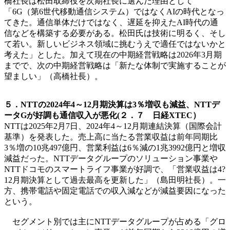
橋社長は松田取締役を次期社長に選んだ理由として
「6G（第6世代移動通信システム）ではなくAIの時代となっ
てきた。通信単体だけではなく、遅延を抑えたAI時代の通
信などを構築する必要がある。松田氏は技術に明るく、そし
て若い。新しいビジネス領域に挑むうえで適任ではないかと
考えた」とした。加えて現在の中期経営戦略は2026年3月期
までで、次の中期経営戦略は「新たな体制で実施することが
望ましい」（高橋社長）。
５．NTTの2024年4～12月期決算は3％増収も減益、NTTデ
ータGが好調も通信収入が悪化(２．７ 日経XTEC）
NTTは2025年2月7日、2024年4～12月期連結決算（国際会計
基準）を発表した。売上高に当たる営業収益は前年同期比
3％増の10兆497億円、営業利益は6％減の1兆3992億円と増収
減益だった。NTTデータグループのソリューション事業や
NTTドコモのスマートライフ事業が好調で、「営業収益は4?
12月期決算として過去最高を更新した」（島田明社長）。一
方、携帯電話や固定電話での収入減などが減益要因になった
という。
セグメント別では主にNTTデータグループが占める「グロ