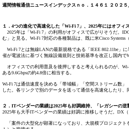
週間情報通信ニュースインデックスｎｏ．
１４６１
２０２５
１．4つの進化で高速化した「Wi-Fi 7」、2025年にはオフ
2025年は「Wi-Fi 7」の利用がオフィスで広がりそうだ。ID
む」と見る。Wi-Fi 7対応の各種製品は、既に米Cisco S
Wi-Fi 7とは無線LANの最新規格である「IEEE 802.11b
省が電波法に基づく無線設備規則と技術基準を改正し国内でWi
オフィスでの利用普及を後押しすると考えられるのが、Wi-Fi 6から
ある9.6Gbpsの約4.8倍に相当する。
Wi-Fi 7は通信速度を決める「帯域幅」「空間ストリーム数
した。各リンクで別のデータを送って通信を高速化したり、
２．ITベンダーの業績は2025年も好調維持、「レガシーの逆
2025年も大手ITベンダーの業績は好調に推移しそうだ。
「案件の大型化が顕著になっており、大規模プロジェクトを