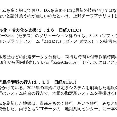
ムを多く抱えており、DXを進めるには最新の技術だけではな
ないと請け負うのが難しいのだという。上野チーフアナリスト
ル化・省力化を支援(１．１６ 日経XTEC）
ルギーZetes（ゼテス）のソリューション群のうち、SaaS（
ーションプラットフォーム「ZetesZeus（ゼテス ゼウス）」
トラブル履歴などの配送データを分析し、荷待ち時間や付帯作業時
8年から国内販売している「ZetesChronos」（ゼテス ク
島争奪戦の行方(１．１６ 日経XTEC）
かけている。2025年の年始に勘定系システムを刷新した地銀の
行のシステム統合の行方で、地銀の勘定系システムを手掛ける
ムを刷新した地銀は、青森みちのく銀行、あいち銀行、みなと
統合した。両行ともNTTデータの「地銀共同センター」に一