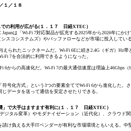
／１／１８
ィスでの利用が広がる(１．１７ 日経XTEC）
C Japanは「Wi-Fi 7対応製品が拡充する2025年から20
ystems（シスコシステムズ）やバッファローなどが市場に投入してい
e」に与えられたニックネームだ。Wi-Fi 6Eに続き2.4G（ギガ）Hz
-Fi 7を合法的に利用できるようになった。
の高速化だ。Wi-Fi 7の最大通信速度は理論上46Gbps（bit p
」「符号化方式」という3つの要素全てでWi-Fi 6から進化し
同じデータを送って通信を安定させたりできる。
襲」で大手はますます有利に(１．１７ 日経XTEC）
DX（デジタル変革）やモダナイゼーション（近代化）、クラウド
請け負える大手ITベンダーが有利な市場環境ともいえる。中堅