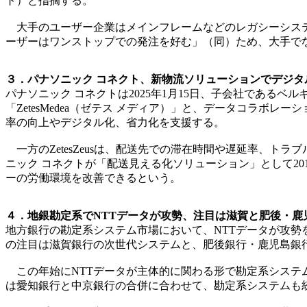
ト）と指摘する。
大手のユーザー企業はメインフレームなどのレガシーシステ
ーザーはワンストップでの発注を好む」（同）ため、大手で
３．パナソニック コネクト、新物流ソリューションでデジタ
パナソニック コネクトは2025年1月15日、子会社であるベ
「ZetesMedea（ゼテス メディア）」と、データコラボレ
率の向上やデジタル化、省力化を支援する。
一方のZetesZeusは、配送先での滞在時間や遅延率、
ニック コネクトが「配送見える化ソリューション」として201
ーの労働環境を改善できるという。
４．地銀勘定系でNTTデータが攻勢、注目は滋賀と肥後・鹿児
地方銀行の勘定系システム市場において、NTTデータが攻勢を
の注目は滋賀銀行の次世代システムと、肥後銀行・鹿児島銀
この年始にNTTデータが主体的に関わる形で勘定系システ
は愛知銀行と中京銀行の合併に合わせて、勘定系システムも