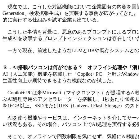
現在では、こうした対話機能において企業固有の内容を回答できるよ
Generation、検索拡張生成）を実装する事例が広がって
的に実行する仕組みを試す企業も出ている。
こうした事情を背景に、悪意のあるプロンプトによるプロンプト
生成AIを攻撃するプロンプトインジェクションは存在して
一方で現在、前述したようなLLMとDBや既存システムと
３．AI搭載パソコンは何ができる？ オフライン処理や「消
AI（人工知能）機能を搭載した「Copilot+ PC」と呼ぶWin
生産性向上が期待できるような機能なのか試した。
Copilot+ PCは米Microsoft（マイクロソフト）が提唱するAI機
ぶAI処理専用のアクセラレーターを搭載し、1秒あたり40兆以上のAI処理
を16GB以上、SSDまたはUFS（Universal Flash Stora
AIを使う機能やサービスは、インターネットを介してサー
い状況もある。その場合、パソコン上でAI処理を実行する
そこで、オフラインで回数制限を気にせず、気軽にAI機能を利用