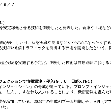
／９／７
C）
GV）を安定稼働させる技術を開発したと発表した。倉庫や工場
働が停止したり、状態認識や制御などが不安定になったりする
る技術や通信トラフィックを制御する技術を開発したという。開
で実証実験を実施する予定だ。開発した技術は自動運転におけ
ジェクションで情報漏洩・侵入(９．６ 日経XTEC）
ンジェクション」の脅威が迫っている。プロンプトインジェクショ
トを「注入」、すなわち入力することにより、機密情報を盗んだ
が増加している。2023年の生成AIブーム初期から、API（
れた。