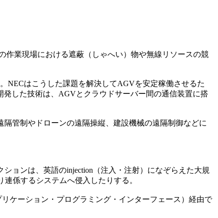
などの作業現場における遮蔽（しゃへい）物や無線リソースの競
。NECはこうした課題を解決してAGVを安定稼働させるた
発した技術は、AGVとクラウドサーバー間の通信装置に搭
る遠隔管制やドローンの遠隔操縦、建設機械の遠隔制御などに
ンは、英語のinjection（注入・注射）になぞらえた大規
り連係するシステムへ侵入したりする。
アプリケーション・プログラミング・インターフェース）経由で