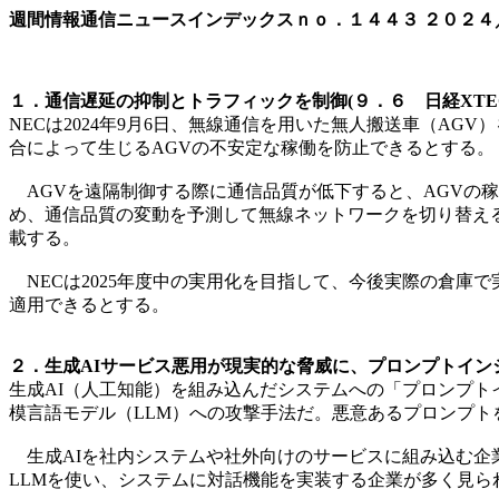
週間情報通信ニュースインデックスｎｏ．
１４４３
２０２４
１．通信遅延の抑制とトラフィックを制御(９．６ 日経XTE
NECは2024年9月6日、無線通信を用いた無人搬送車（A
合によって生じるAGVの不安定な稼働を防止できるとする。
AGVを遠隔制御する際に通信品質が低下すると、AGVの稼
め、通信品質の変動を予測して無線ネットワークを切り替え
載する。
NECは2025年度中の実用化を目指して、今後実際の倉庫
適用できるとする。
２．生成AIサービス悪用が現実的な脅威に、プロンプトイン
生成AI（人工知能）を組み込んだシステムへの「プロンプトイ
模言語モデル（LLM）への攻撃手法だ。悪意あるプロンプ
生成AIを社内システムや社外向けのサービスに組み込む企業
LLMを使い、システムに対話機能を実装する企業が多く見ら