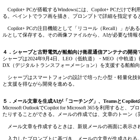
Copilot+ PCが搭載するWindowsには、Copilot+ 
る。ペイントでラフ画を描き、プロンプトで詳細を指定する
Copilot+ PCの注目機能として「リコール（Recal
ルとして保存する。その画像ファイルから、AIが必要な情報
４．シャープと古野電気が船舶向け衛星通信アンテナの開発で
シャープは2024年9月4日、LEO（低軌道）・MEO（中
DX（デジタルトランスフォーメーション）を支援する船舶
シャープはスマートフォンの設計で培った小型・軽量化技術
と支援を得ながら開発を進める。
５．メール文章を生成AIが「コーチング」、TeamsとCopil
Microsoft OutlookでCopilot for Micro
たりすることができる。メールの作成では、文章のトーン（
メール文章を作成するときは、新規メールの画面に表示される「
入力したプロンプトに基づき、メールの文章が生成される。