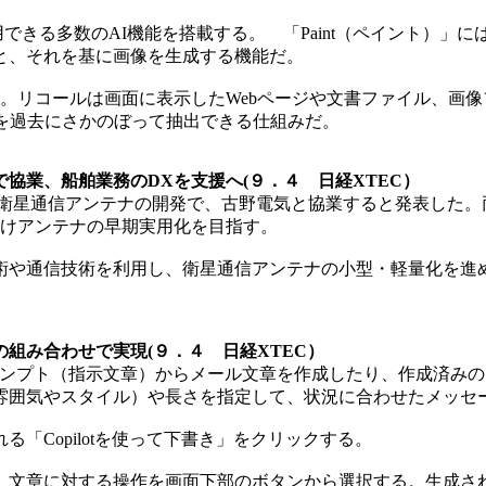
PCだけで利用できる多数のAI機能を搭載する。 「Paint（ペイント）
と、それを基に画像を生成する機能だ。
l）」がある。リコールは画面に表示したWebページや文書ファイル
を過去にさかのぼって抽出できる仕組みだ。
協業、船舶業務のDXを支援へ(９．４ 日経XTEC）
軌道）衛星通信アンテナの開発で、古野電気と協業すると発表し
向けアンテナの早期実用化を目指す。
や通信技術を利用し、衛星通信アンテナの小型・軽量化を進
otの組み合わせで実現(９．４ 日経XTEC）
soft 365を利用すると、プロンプト（指示文章）からメール文章を作成し
雰囲気やスタイル）や長さを指定して、状況に合わせたメッセ
Copilotを使って下書き」をクリックする。
文章に対する操作を画面下部のボタンから選択する。生成さ