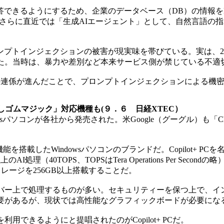
うにするため、企業のデータベース（DB）の情報をLLMが参照でき
きた。さらに直近では「生成AIエージェント」として、自然言語の
インジェクションの被害が現実味を帯びている。実は、2022
いた。当時は、暴力や差別など本来サービス側が禁じている不適
の連係が進んだことで、プロンプトインジェクションによる機
しゴムマジック」対応機種も(９．６ 日経XTEC）
dowsパソコンが各社から発売された。米Google（グーグル）も「Ch
能を搭載したWindowsパソコンのブランドだ。Copilot+ PCを名乗るには
（40TOPS、TOPSはTera Operations Per Sec
ge）のストレージを256GB以上搭載することだ。
バー上で処理するものが多い。セキュリティーを保つ上で、イ
必要があるが、現状では高性能なグラフィックボードが必要にな
できるようにと提唱されたのがCopilot+ PCだ。