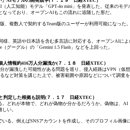
て速い」AIモデルの開発競争(７．１９ 日経XTEC）
新のAI（人工知能）モデル「GPT-4o mini」を発表した。
となっており、オープンAIもこの流れに追随した形だ。
lus版、複数人で契約するTeam版のユーザーが利用可能になった。
様、英語や日本語を含む多言語に対応する。オープンAIによれば、言語
gle（グーグル）の「Gemini 1.5 Flash」などを上回った。
人情報約416万人分漏洩か(７．１８ 日経XTEC）
人分が漏洩した可能性がある問題を巡り、侵入経路はVPN（仮
するなど対策を講じた上で、被害範囲や原因などについて調査を進
と判定した根拠も説明(７．１７ 日経XTEC）
る。どれが本物で、どれが偽物か分かるだろうか。偽物は、AI
難しい。
いる。例えばSNSアカウントを作成し、そのプロフィル画像に