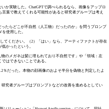
いか実験した。ChatGPTで調べられるなら、画像をアップロ
も言葉で教えてくれる可能性があると研究者グループは考え
物だったらどこが不自然（人工物）だったのか」を問うプロンプ
4Vを使用した。
してください。（2）「はい」なら、アーティファクトが存在
が低かったという。
の人物のメガネは髪に埋もれており不自然です」や「領域：左
くではできないことである。
.2％だった。本物の顔画像のおよそ半分を偽物と判定したよ
く、研究者グループはプロンプトなどの改善を進めるとしてい
最新ソリューション「Huawei Apollo version」について、同社