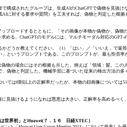
成されたグループは、生成AIのChatGPTで偽物を見抜けな
成AIに対する要求や質問）を工夫すれば、偽物と判定した根拠
にアップロードするとともに、「その画像が本物か偽物か、偽
求める。ChatGPTのモデルには、マルチモーダル対応のGPT-
かどうか教えてください。（1）「はい」／「いいえ」で返答
い」というプロンプトである。このプロンプトが、最も拒否率
Tは偽物の場合にはその根拠も示した。例えば「領域：髪。こ
で、偽物と判定した。機械学習に基づいた従来の検出方法の多
いては8割以上の正解率だったが、本物の顔画像については51
を正確に見抜けるようになれば恩恵は大きい。正解率を高めるべ
は世界初」とHuawei(７．１６ 日経XTEC）
ト「Huawei User Group Meeting 2024」において発表した