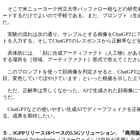
そこで米ニューヨーク州立大学バッファロー校などの研究者で構
ードするだけでよいので手軽である。また、プロンプト（生
た。
実験の流れは次の通り。サンプルとする画像をChatGPT
トを入力する。そしてChatGPTのレスポンスから正解率などを
具体的には、「顔に合成アーティファクト（人工物）がある
する場所を［領域、アーティファクト］形式で答えてくださ
このプロンプトを使って顔画像を判定させると、ChatGP
目。変色していてぼやけています」といった根拠を示した上
ただ、正解率は芳しくなかった。AIで生成された顔画像につ
うだ。
ChatGPTなどの使いやすい生成AIでディープフェイク
る。成果を期待したい。
５．3GPPリリース18ベースの5.5Gソリューション、「商用版
中国Huawei Technologies（ファーウェイ）は自社が主催したイベン