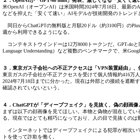
２．OpenAIが「GPT-4o mini」発表、激しくなる「安く
米OpenAI（オープンAI）は米国時間2024年7月18日、最
などを抑えた「安くて速い」AIモデルが技術開発のトレンド
同日からChatGPTの無料版と月額20ドル（約3100円）のP
週から利用できるようになる。
コンテキストウインドーは12万8000トークンだ。GPT-4oと同
Language Understanding）など複数のベンチマークで、米Goo
３．東京ガス子会社への不正アクセスは「VPN装置経由」、個
東京ガスの子会社が不正アクセスを受けて個人情報約416万
2024年7月18日までに分かった。現在は外部との接続を遮断
確認されていないという。
４．ChatGPTが「ディープフェイク」を見抜く、偽の顔画像
まずは以下の顔画像を見てほしい。本物と偽物が混在してい
る。現在ではとても精巧になっており、人の目で見抜くのは
インターネットではディープフェイクによる犯罪が相次いで
トを使って詐欺を働く。