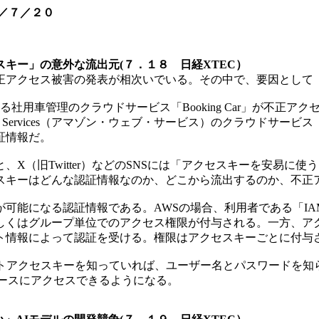
／７／２０
キー」の意外な流出元(７．１８ 日経XTEC）
不正アクセス被害の発表が相次いでいる。その中で、要因とし
る社用車管理のクラウドサービス「Booking Car」が不正
ervices（アマゾン・ウェブ・サービス）のクラウドサービス「Ama
証情報だ。
（旧Twitter）などのSNSには「アクセスキーを安易に
スキーはどんな認証情報なのか、どこから流出するのか、不正
証情報である。AWSの場合、利用者である「IAM（Identity
しくはグループ単位でのアクセス権限が付与される。一方、アク
ト情報によって認証を受ける。権限はアクセスキーごとに付与
トアクセスキーを知っていれば、ユーザー名とパスワードを知ら
ースにアクセスできるようになる。