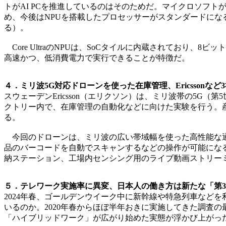
トがAI PCを推進しているのはそのためだ。マイクロソフトが
め、今後はNPUを搭載したプロセッサーがスタンダードになるとみ
る）。
Core UltraのNPUは、SoCタイルに内蔵されており、8
高速かつ、低消費電力で実行できることが特徴だ。
４．ミリ波5G対応ドローンを使った在庫管理、Ericssonな
スウェーデンEricsson（エリクソン）は、ミリ波帯の5
クトリー内で、在庫管理の自動化などに向けた実験を行う。産業
る。
今回のドローンは、ミリ波の広い帯域幅を使った高性能な通
品のバーコードを自動でスキャンするなどの操作が可能にな
納ステーション、工場内センシング用のライブ動画ストリー
５．テレワーク実施率に異変、日本人の働き方は新たな「第3
2024年春、ゴールデンウイーク中に新幹線や特急列車など
いるのか。2020年春からほぼ半年おきに実施してきた調査
「ハイブリッドワーク」が広がり始めた実態が浮かび上がっ