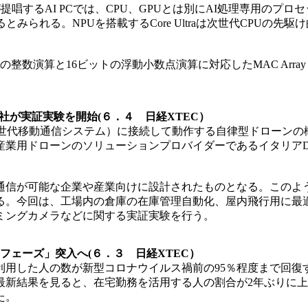
提唱するAI PCでは、CPU、GPUとは別にAI処理専用のプ
られる。NPUを搭載するCore Ultraは次世代CPUの先駆
ビットの整数演算と16ビットの浮動小数点演算に対応したMAC Ar
ど3社が実証実験を開始(６．４ 日経XTEC）
G（第5世代移動通信システム）に接続して動作する自律型ドロー
用ドローンのソリューションプロバイダーであるイタリアDronu
信が可能な企業や産業向けに設計されたものとなる。このよ
る。今回は、工場内の倉庫の在庫管理自動化、屋内飛行用に最適
ミングカメラなどに関する実証実験を行う。
フェーズ」突入へ(６．３ 日経XTEC）
を利用した人の数が新型コロナウイルス禍前の95％程度まで回
の最新結果を見ると、在宅勤務を活用する人の割合が2年ぶりに
た。