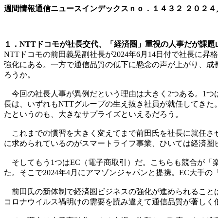
週間情報通信ニュースインデックスｎｏ．
１４３２
２０２４
１．NTTドコモが社長交代、「経済圏」重視の人事だが課題
NTTドコモの前田義晃副社長が2024年6月14日付で社長
強化にある。一方で通信品質の低下に懸念の声が上がり、成
ろうか。
今回の社長人事が異例だという理由は大きく2つある。1つは
長は、いずれもNTTグループの生え抜き社員が就任してきた
たというのも、大きなサプライズといえるだろう。
これまでの慣習を大きく変えてまで前田氏を社長に就任させ
に求められているのがスマートライフ事業、ひいては経済圏
そしてもう1つはEC（電子商取引）だ。こちらも競合が「楽天
た。そこで2024年4月にアマゾンジャパンと提携。EC大手の「
前田氏の新体制で経済圏ビジネスの強化が進められることは間
コロナウイルス禍明けの需要を読み違えて通信品質が著しく