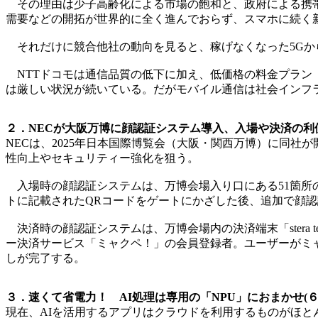
その理由は少子高齢化による市場の飽和と、政府による携帯
需要などの開拓が世界的に全く進んでおらず、スマホに続く
それだけに競合他社の動向を見ると、稼げなくなった5Gか
NTTドコモは通信品質の低下に加え、低価格の料金プラン「
は厳しい状況が続いている。だがモバイル通信は社会インフ
２．NECが大阪万博に顔認証システム導入、入場や決済の利便
NECは、2025年日本国際博覧会（大阪・関西万博）に同
性向上やセキュリティー強化を狙う。
入場時の顔認証システムは、万博会場入り口にある51箇所
トに記載されたQRコードをゲートにかざした後、追加で顔
決済時の顔認証システムは、万博会場内の決済端末「stera 
ー決済サービス「ミャクペ！」の会員登録者。ユーザーがミ
しが完了する。
３．速くて省電力！ AI処理は専用の「NPU」におまかせ(６
現在、AIを活用するアプリはクラウドを利用するものがほと