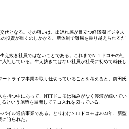
社長交代となる。その狙いは、出遅れ感が目立つ経済圏ビジネス
への投資が重くのしかかる。新体制で難局を乗り越えられるだ
の生え抜き社員ではないことである。これまでNTTドコモの社
モに入社している。生え抜きではない社員が社長に初めて就任し
マートライフ事業を取り仕切っていることを考えると、前田氏
ビスを持つ中にあって、NTTドコモは強みがなく停滞が続いてい
る・使えるという施策を展開してテコ入れを図っている。
イル通信事業である。とりわけNTTドコモは2023年、新型
要に迫られた。