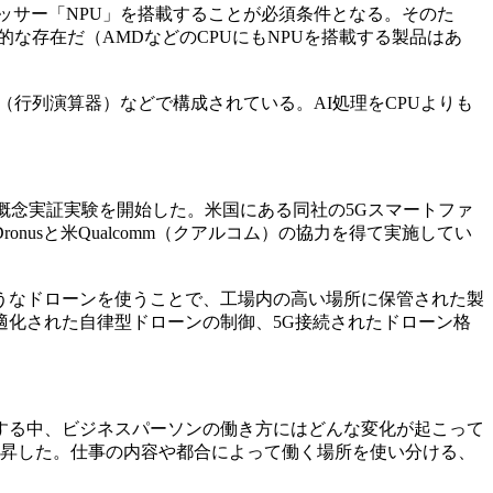
ロセッサー「NPU」を搭載することが必須条件となる。そのた
け的な存在だ（AMDなどのCPUにもNPUを搭載する製品はあ
ray（行列演算器）などで構成されている。AI処理をCPUよりも
ンの概念実証実験を開始した。米国にある同社の5Gスマートファ
sと米Qualcomm（クアルコム）の協力を得て実施してい
うなドローンを使うことで、工場内の高い場所に保管された製
化された自律型ドローンの制御、5G接続されたドローン格
復する中、ビジネスパーソンの働き方にはどんな変化が起こって
上昇した。仕事の内容や都合によって働く場所を使い分ける、