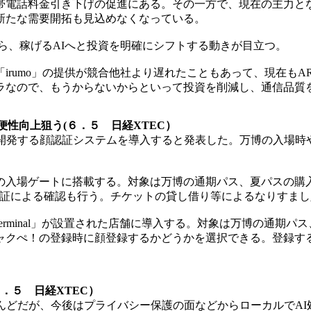
電話料金引き下げの促進にある。その一方で、現在の主力とな
新たな需要開拓も見込めなくなっている。
ら、稼げるAIへと投資を明確にシフトする動きが目立つ。
irumo」の提供が競合他社より遅れたこともあって、現在もA
ラなので、もうからないからといって投資を削減し、通信品質
性向上狙う(６．５ 日経XTEC）
社が開発する顔認証システムを導入すると発表した。万博の入場
の入場ゲートに搭載する。対象は万博の通期パス、夏パスの購
認証による確認も行う。チケットの貸し借り等によるなりすま
terminal」が設置された店舗に導入する。対象は万博の通
ャクぺ！の登録時に顔登録するかどうかを選択できる。登録す
．５ 日経XTEC）
んどだが、今後はプライバシー保護の面などからローカルでA