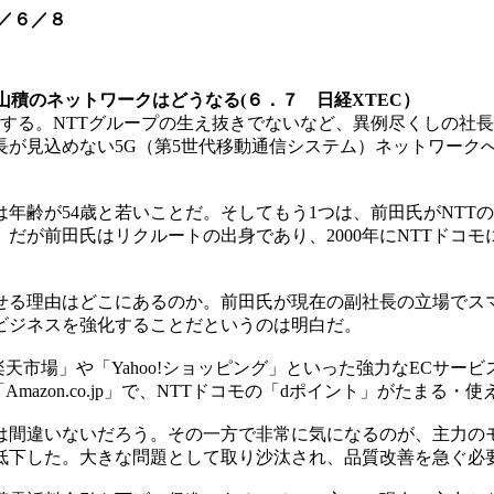
／６／８
山積のネットワークはどうなる(６．７ 日経XTEC）
に昇格する。NTTグループの生え抜きでないなど、異例尽くしの
長が見込めない5G（第5世代移動通信システム）ネットワーク
年齢が54歳と若いことだ。そしてもう1つは、前田氏がNTT
。だが前田氏はリクルートの出身であり、2000年にNTTドコ
る理由はどこにあるのか。前田氏が現在の副社長の立場でス
ビジネスを強化することだというのは明白だ。
市場」や「Yahoo!ショッピング」といった強力なECサー
Amazon.co.jp」で、NTTドコモの「dポイント」がたま
違いないだろう。その一方で非常に気になるのが、主力のモバ
低下した。大きな問題として取り沙汰され、品質改善を急ぐ必