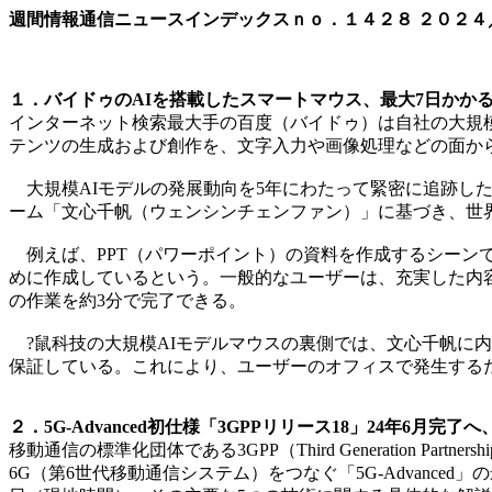
週間情報通信ニュースインデックスｎｏ．
１４２８
２０２４
１．バイドゥのAIを搭載したスマートマウス、最大7日かかる
インターネット検索最大手の百度（バイドゥ）は自社の大規模A
テンツの生成および創作を、文字入力や画像処理などの面か
大規模AIモデルの発展動向を5年にわたって緊密に追跡した
ーム「文心千帆（ウェンシンチェンファン）」に基づき、世界初の
例えば、PPT（パワーポイント）の資料を作成するシーンでは、
めに作成しているという。一般的なユーザーは、充実した内容
の作業を約3分で完了できる。
?鼠科技の大規模AIモデルマウスの裏側では、文心千帆に内蔵
保証している。これにより、ユーザーのオフィスで発生する
２．5G-Advanced初仕様「3GPPリリース18」24年6月完了
移動通信の標準化団体である3GPP（Third Generation P
6G（第6世代移動通信システム）をつなぐ「5G-Advanced」