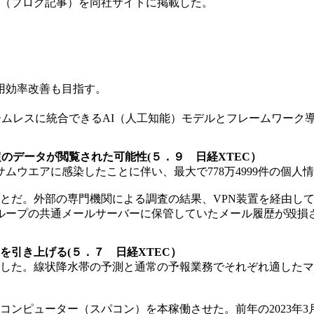
説（ブログ記事）を同社サイトに掲載した。
用効率改善も目指す。
へシームレスに統合できるAI（人工知能）モデルとフレームワーク
超のデータが閲覧された可能性(５．９ 日経XTEC）
ンサムウエアに感染したことに伴い、最大で778万4999件の個
のことだ。外部の専門機関による調査の結果、VPN装置を経由
ループの共通メールサーバーに保管していたメール履歴が毀損
を引き上げる(５．７ 日経XTEC）
新した。線状降水帯の予測と通常の予報業務でそれぞれ適した
ーコンピューター（スパコン）を本稼働させた。前年の2023