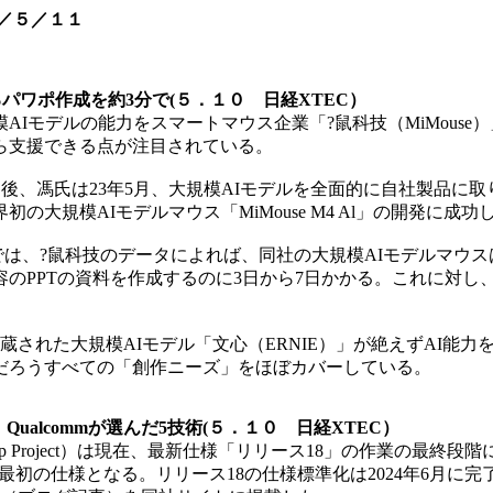
／５／１１
パワポ作成を約3分で(５．１０ 日経XTEC）
Iモデルの能力をスマートマウス企業「?鼠科技（MiMous
ら支援できる点が注目されている。
後、馮氏は23年5月、大規模AIモデルを全面的に自社製品に取
大規模AIモデルマウス「MiMouse M4 Al」の開発に成功
?鼠科技のデータによれば、同社の大規模AIモデルマウスは1日
のPPTの資料を作成するのに3日から7日かかる。これに対し、
された大規模AIモデル「文心（ERNIE）」が絶えずAI能力
だろうすべての「創作ニーズ」をほぼカバーしている。
へ、Qualcommが選んだ5技術(５．１０ 日経XTEC）
artnership Project）は現在、最新仕様「リリース18」の作
の最初の仕様となる。リリース18の仕様標準化は2024年6月に完了す