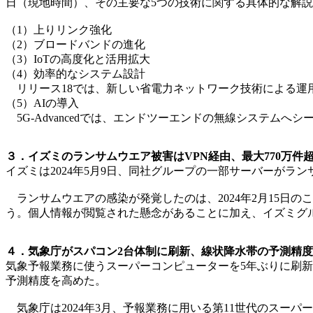
日（現地時間）、その主要な5つの技術に関する具体的な解
（1）上りリンク強化
（2）ブロードバンドの進化
（3）IoTの高度化と活用拡大
（4）効率的なシステム設計
リリース18では、新しい省電力ネットワーク技術による運
（5）AIの導入
5G-Advancedでは、エンドツーエンドの無線システム
３．イズミのランサムウエア被害はVPN経由、最大770万件
イズミは2024年5月9日、同社グループの一部サーバーがラ
ランサムウエアの感染が発覚したのは、2024年2月15日
う。個人情報が閲覧された懸念があることに加え、イズミグ
４．気象庁がスパコン2台体制に刷新、線状降水帯の予測精度
気象予報業務に使うスーパーコンピューターを5年ぶりに刷
予測精度を高めた。
気象庁は2024年3月、予報業務に用いる第11世代のスーパ