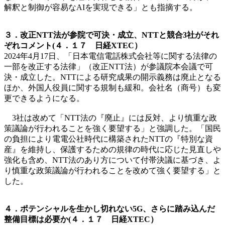
解釈と制御が容易なAIを実現できる」とも指摘する。
３．改正NTT法が参院で可決・成立、NTTと競合3社がそれ
ぞれコメント(４．１７ 日経XTEC）
2024年4月17日、「日本電信電話株式会社等に関する法律の
一部を改正する法律」（改正NTT法）が参議院本会議で可
決・成立した。NTTによる研究成果の開示義務は廃止となる
ほか、外国人役員に関する規制も緩和。会社名（商号）も変
更できるようになる。
3社は改めて「NTT法の『廃止』には反対、より慎重な政
策議論が行われることを強く要望する」と強調した。「国民
の負担により電電公社時代に構築されたNTTの『特別な資
産』を維持し、保護するための規律の時代に応じた見直しや
強化も含め、NTT法のあり方について付帯決議に基づき、よ
り慎重な政策議論が行われることを改めて強く要望する」と
した。
４．ポテンシャルを生かし切れない5G、さらに踏み込んだ
整備目標は必要か(４．１７ 日経XTEC）