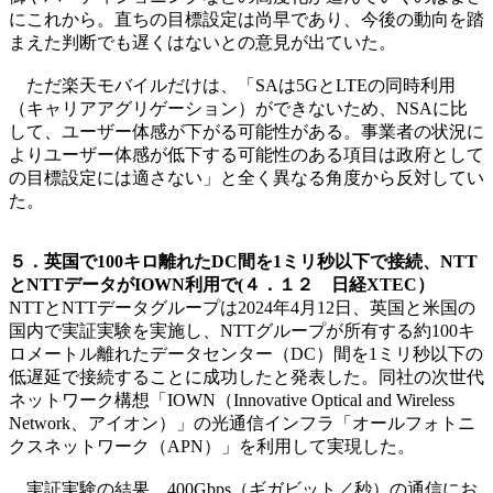
にこれから。直ちの目標設定は尚早であり、今後の動向を踏
まえた判断でも遅くはないとの意見が出ていた。
ただ楽天モバイルだけは、「SAは5GとLTEの同時利用
（キャリアアグリゲーション）ができないため、NSAに比
して、ユーザー体感が下がる可能性がある。事業者の状況に
よりユーザー体感が低下する可能性のある項目は政府として
の目標設定には適さない」と全く異なる角度から反対してい
た。
５．英国で100キロ離れたDC間を1ミリ秒以下で接続、NTT
とNTTデータがIOWN利用で(４．１２ 日経XTEC）
NTTとNTTデータグループは2024年4月12日、英国と米国の
国内で実証実験を実施し、NTTグループが所有する約100キ
ロメートル離れたデータセンター（DC）間を1ミリ秒以下の
低遅延で接続することに成功したと発表した。同社の次世代
ネットワーク構想「IOWN（Innovative Optical and Wireless
Network、アイオン）」の光通信インフラ「オールフォトニ
クスネットワーク（APN）」を利用して実現した。
実証実験の結果、400Gbps（ギガビット／秒）の通信にお