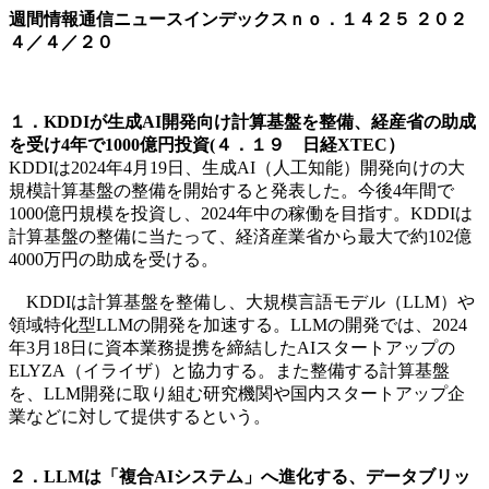
週間情報通信ニュースインデックスｎｏ．
１４２５
２０２
４／４／２０
１．KDDIが生成AI開発向け計算基盤を整備、経産省の助成
を受け4年で1000億円投資(４．１９ 日経XTEC）
KDDIは2024年4月19日、生成AI（人工知能）開発向けの大
規模計算基盤の整備を開始すると発表した。今後4年間で
1000億円規模を投資し、2024年中の稼働を目指す。KDDIは
計算基盤の整備に当たって、経済産業省から最大で約102億
4000万円の助成を受ける。
KDDIは計算基盤を整備し、大規模言語モデル（LLM）や
領域特化型LLMの開発を加速する。LLMの開発では、2024
年3月18日に資本業務提携を締結したAIスタートアップの
ELYZA（イライザ）と協力する。また整備する計算基盤
を、LLM開発に取り組む研究機関や国内スタートアップ企
業などに対して提供するという。
２．LLMは「複合AIシステム」へ進化する、データブリッ