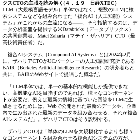
クスCTOの主張を読み解く(４．１９ 日経XTEC）
LLM（大規模言語モデル）単体ではなく、複数のLLMに検
索システムなどを組み合わせた「複合AI（人工知能）シス
テム」がこれからの主流になる――。そう指摘するのは、デ
ータ分析基盤を提供する米Databricks（データブリックス）
の共同創業者、Matei Zaharia（マテイ・ザハリア）CTO（最
高技術責任者）だ。
複合AIシステム（Compound AI Systems）とは2024年2月
に、ザハリアCTOがUCバークレーの人工知能研究所である
BAIR（Berkeley Artificial Intelligence Research）の研究者らと
共に、BAIRのWebサイトで提唱した概念だ。
「LLM単体では、単一の基本的な機能しか提供できな
い。高機能なAIを目指すのであれば、様々なコンポーネン
トが必要だ。例えば最新の情報に基づいた回答をLLMに生
成させるためには、Webで公開された最新のデータや、企業
内で生み出された最新のデータを組み合わせる。それが複合
AIシステムだ」。ザハリアCTOはそう説明する。
ザハリアCTOは「単体のLLMを大規模化するよりも様々
なコンポーネントを組み合わせる複合AIシステムの方が、