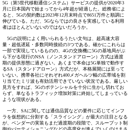
5G（第5世代移動通信システム）サービスの提供が2020年3
月に日本国内で始まってから4年超が経過した。総務省によ
ると、5Gの契約数は2023年12月末時点で8651万件と順調に
伸びている。ただ、5Gならではの良さを実感している利用
者はほとんどいないのではないだろうか。
5Gの説明によく用いられるうたい文句は、超高速大容
量・超低遅延・多数同時接続の3つである。確かにこれらは
一部で実現しているものの、4Gの交換機に5Gの基地局がぶ
ら下がる現行のNSA（ノンスタンドアローン）方式は過渡
期の提供形態に過ぎない。あくまで本命は5G単独で動作す
るSA（スタンドアローン）方式だが、本格展開には至って
いない。携帯各社にそれぞれ400メガヘルツ幅の広帯域を割
り当てたミリ波も有効活用できていない状況である。厳しい
見方をすれば、5Gのポテンシャルを十分に生かし切れてお
らず、単なるトラフィック増加対策に終始してしまっている
ような現状がある。
一方、SAに関しては通信品質などの要件に応じてインフ
ラを仮想的に分割する「スライシング」が最大の注目となる
が、ベンダーの実装もまだ過渡期の段階で、スループット制
御やパーティショニングなどの高度化が進んでいくのはまさ