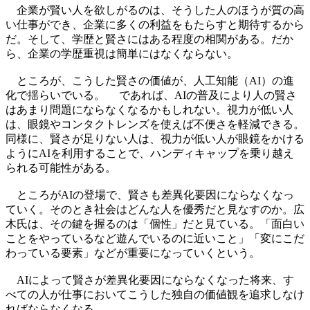
企業が賢い人を欲しがるのは、そうした人のほうが質の高
い仕事ができ、企業に多くの利益をもたらすと期待するから
だ。そして、学歴と賢さにはある程度の相関がある。だか
ら、企業の学歴重視は簡単にはなくならない。
ところが、こうした賢さの価値が、人工知能（AI）の進
化で揺らいでいる。 であれば、AIの普及により人の賢さ
はあまり問題にならなくなるかもしれない。視力が低い人
は、眼鏡やコンタクトレンズを使えば不便さを軽減できる。
同様に、賢さが足りない人は、視力が低い人が眼鏡をかける
ようにAIを利用することで、ハンディキャップを乗り越え
られる可能性がある。
ところがAIの登場で、賢さも差異化要因にならなくなっ
ていく。そのとき社会はどんな人を優秀だと見なすのか。広
木氏は、その鍵を握るのは「個性」だと見ている。「面白い
ことをやっているなど遊んでいるのに近いこと」「変にこだ
わっている要素」などが重要になっていくという。
AIによって賢さが差異化要因にならなくなった将来、す
べての人が仕事においてこうした独自の価値観を追求しなけ
ればならなくなる。