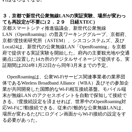
３．京都で新世代公衆無線LANの実証実験、場所が変わっ
ても再設定が不要に(２．２９ 日経XTEC）
京都スマートシティ推進協議会、新世代公衆無線
LAN（OpenRoaming）の普及ワーキンググループ、京都府、
京都?度技術研究所（ASTEM）、シスコシステムズ、及び
Local24は、新世代の公衆無線LAN「OpenRoaming」を京都
府で提供する実証実験を開始した。府内の主要観光地や交通
拠点に設置した14カ所のデジタルサイネージで提供する。実
証期間は2024年1月22日から同年3月末までの予定。
OpenRoamingは、公衆Wi-Fiサービス関連事業者の業界団
体であるWireless Broadband Alliance（WBA）及びその参加企
業が共同開発した国際的なWi-Fi相互接続基盤。モバイル端
末が無線LAN のアクセスポイントを自動で探知して接続で
きる。?度接続設定を済ませれば、世界中のOpenRoaming対
応Wi-Fiに?動接続できる。従来の?般的な公衆無線LANは、
場所が変わるたびにログイン画面からWi-Fi接続の設定をす
る必要があった。