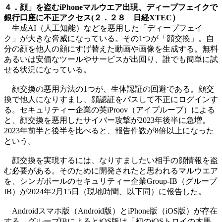
４．顔」を盗むiPhoneマルウエア出現、ディープフェイクで
銀行口座に不正アクセス(２．２８ 日経XTEC）
生成AI（人工知能）などを悪用した「ディープフェイ
ク」が大きな脅威になっている。その1つが「顔交換」。自
分の顔を他人の顔にすげ替えた動画や画像を生成する。無料
あるいは安価なツールやサービスが出回り、誰でも簡単に試
せる状況になっている。
顔交換の悪用方法の1つが、生体認証の回避である。顔交
換で他人になりすまし、顔認証をパスして不正にログインす
る。セキュリティー企業の英iProov（アイプルーブ）による
と、顔交換を悪用したサイバー攻撃が2023年後半に急増。
2023年前半と後半を比べると、報告件数が8倍以上になった
という。
顔交換を実現するには、なりすましたい相手の顔情報を盗
む必要がある。そのために開発されたと思われるマルウエア
を、シンガポールのセキュリティー企業Group-IB（グループ
IB）が2024年2月15日（現地時間、以下同）に報告した。
Androidスマホ版（Android版）とiPhone版（iOS版）が存在
する。グループIBによるとiOS版は「初のiOSトロイの木馬