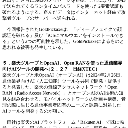
み出す。さらにSMSのメッセージを盗聴。これにより、SMS
で送られてくるワンタイムパスワードを使った2要素認証も
破れるようにする。盗んだデータはインターネット経由で攻
撃者グループのサーバーへ送られる。
今回報告されたGoldPickaxeは、「ディープフェイクで顔
認証を破れる」及び「iOSにマルウエアをインストールでき
る」という2つの可能性を示した。GoldPickaxeによるものと
思われる被害も発生している。
５．楽天グループとOpenAI、Open RANを使った通信業界
向けAIツールの開発へ(２．２７ 日経XTEC）
楽天グループと米OpenAI（オープンAI）は2024年2月26日、
通信業界向けAI（人工知能）ツールを共同で開発・提供す
ると発表した。楽天の無線アクセスネットワーク「Open
RAN（Radio Access Network）」とオープンAIのAI技術の知
見を組み合わせる。モバイルネットワークの計画や構築、管
理の際に生じる通信事業者固有のニーズと課題に対処した
AIツールを開発するのが狙い。
両社は楽天のAIプラットフォーム「Rakuten AI」で既に協