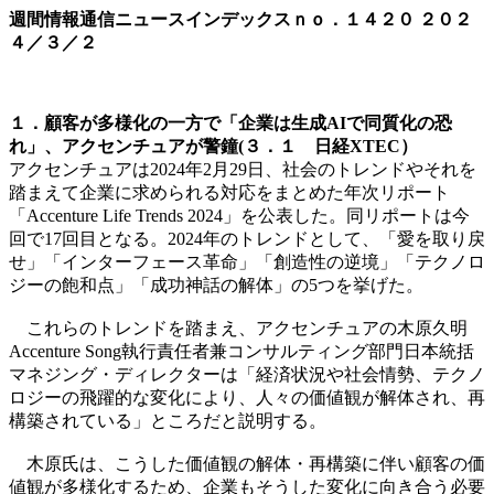
週間情報通信ニュースインデックスｎｏ．
１４２０
２０２
４／３／２
１．顧客が多様化の一方で「企業は生成AIで同質化の恐
れ」、アクセンチュアが警鐘(３．１ 日経XTEC）
アクセンチュアは2024年2月29日、社会のトレンドやそれを
踏まえて企業に求められる対応をまとめた年次リポート
「Accenture Life Trends 2024」を公表した。同リポートは今
回で17回目となる。2024年のトレンドとして、「愛を取り戻
せ」「インターフェース革命」「創造性の逆境」「テクノロ
ジーの飽和点」「成功神話の解体」の5つを挙げた。
これらのトレンドを踏まえ、アクセンチュアの木原久明
Accenture Song執行責任者兼コンサルティング部門日本統括
マネジング・ディレクターは「経済状況や社会情勢、テクノ
ロジーの飛躍的な変化により、人々の価値観が解体され、再
構築されている」ところだと説明する。
木原氏は、こうした価値観の解体・再構築に伴い顧客の価
値観が多様化するため、企業もそうした変化に向き合う必要