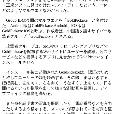
（正規ソフトに見せかけたマルウエア）」だという。一体、
どのようなマルウエアなのだろうか。
Group-IBは今回のマルウエアを「GoldPickaxe」と名付け
た。Android版はGoldPickaxe.Android、iOS版は
GoldPickaxe.iOSと呼ぶ。作成者は、中国語を話すサイバー攻
撃者グループ「GoldFactory」とされる。
攻撃者グループは、SMSやメッセージングアプリなどで
GoldPickaxeを配布するWebサイトにユーザーを誘導。公共サ
ービスなどを提供するアプリに見せかけてGoldPickaxeをイ
ンストールさせる。
インストール後に起動されたGoldPickaxeは、認証のため
と称してユーザーの顔を録画する。その際、まばたきする、
ほほ笑む、左を向く、右を向く、うなずく、上を向く、口を
開けるといった指示を出して様々な顔動画を録画し、ディー
プフェイクの精度を高める。
また身分証明書の写真を撮影したり、電話番号などを入力
したりするよう指示する。スマホに保存されている写真も盗