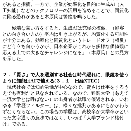
があると指摘。一方で、企業が効率化を目的に生成AI（人
工知能）などのテクノロジーの活用を進めることで、同質化
に陥る恐れがあると木原氏は警鐘を鳴らした。
「極端な言い方をすると、生成AIは究極の模倣。（顧客
との向き合い方の）平均は引き上がるが、均質化する可能性
が十分にある。効率化と同質化というトレードオフ（相反）
にどう立ち向かうかが、日本企業がこれから多様な価値観に
応える上での大きなチャレンジになる」（木原氏）との見方
を示した。
２．「賢さ」で人を選別する社会は時代遅れに、眼鏡を使う
ように知能はAIで補える(３．１ 日経XTEC）
現代社会では知的労働が中心なので、賢さは仕事をするう
えでも有利だと見なされている。なので、難関大学（あえて
一流大学とは呼ばない）の出身者が就職で優遇される、いわ
ゆる「学歴フィルター」は、様々な批判があるにもかかわら
ずなくならない。この場合の学歴は、高校卒か大学卒かとい
った文字通りの意味ではなく、いわば「大学ブランド格付
け」である。