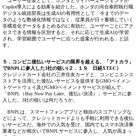
ユーザー企業として、ホンダとサイバーエージェントが
Copilot導入による効果を紹介した。ホンダの河合泰郎執行職
デジタル統括部長は生成AIの有用性として「今までのデー
タのような数値化情報ではなく、従業員が日々蓄積していく
非構造化データをまとめるのに有効だ。ユーザーごとにアク
セスできる情報を区別すると、それに応じて生成AIが学習
され、学習範囲でユーザーに沿った提案が行われる」と話
す。
５．コンビニ後払いサービスの限界を超える、「アトカラ」
でBNPLに参入した3社の狙い(２．１９ 日経XTEC）
クレジットカード会社の三井住友カードと、コンビニエンス
ストアを活用した後払いサービスを提供するGMOペイメン
トゲートウェイ及びGMOペイメントサービスが組んで、
「BNPL（Buy Now Pay Later、後払い決済）」サービスに参
入した。3社の狙いは何だろうか。
BNPLは、スマートフォンアプリと独自のスコアリングな
どによって、クレジットカードよりも手軽に利用できる後払
いサービスだ。海外での人気を受け、国内でもスマホ決済事
業者などが相次いでBNPLサービスに参入し、人気が高まっ