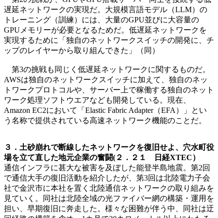
遅延ネットワークの実現だ。大規模言語モデル（LLM）の
トレーニング（訓練）には、大量のGPU並びに大容量の
GPUメモリーが必要となるためだ。低遅延ネットワークを
実現するために「独自のネットワークスイッチの開発に、チ
ップのレイヤーから取り組んできた」（同）
第3の挑戦も同じく低遅延ネットワークに関するものだ。
AWSは独自のネットワークスイッチに加えて、独自のネッ
トワークプロトコルや、サーバー上で稼働する独自のネット
ワーク処理ソフトウエアなども開発している。現在、
Amazon EC2において「Elastic Fabric Adapter（EFA）」とい
う名称で提供されている高速ネットワーク機能のことだ。
３．土砂崩れで断線したネットワークを復旧せよ、穴水町役
場を立て直した地元企業の奮闘(２．２１ 日経XTEC）
通信インフラに甚大な被害を及ぼした能登半島地震。第2回
で通信大手の復旧活動を紹介したが、第3回は北陸電力子会
社で金沢市に本社を置く北陸通信ネットワークの取り組みを
見ていく。同社は北陸全域の光ファイバー網の構築・運用を
担い、早期復旧に奔走した。様々な困難が伴う中、同社は迂