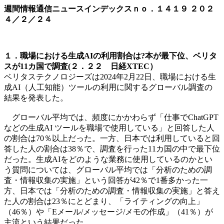
週間情報通信ニュースインデックスｎｏ．
１４１９
２０２
４／２／２４
１．職場における生成AIの利用割合は?本が最下位、ベリタ
スが11カ国で調査(２．２２ 日経XTEC）
ベリタステクノロジーズは2024年2月22日、職場における生
成AI（人工知能）ツールの利用に関するグローバル調査の
結果を発表した。
グローバル平均では、頻度にかかわらず「仕事でChatGPT
などの生成AI ツールを職場で使用している」と回答した人
の割合は70％以上だった。一方、日本では利用していると回
答した人の割合は38％で、調査を行った11カ国の中で最下位
だった。生成AIをどのような業務に使用しているのかとい
う質問については、グローバル平均では「分析のための調
査・情報収集の実施」という回答が42％で1番多かった一
方、日本では「分析のための調査・情報収集の実施」と答え
た人の割合は23％にとどまり、「ライティングの向上」
（46％）や「Eメール/メッセージ/メモの作成」（41％）が
主流という結果だった。