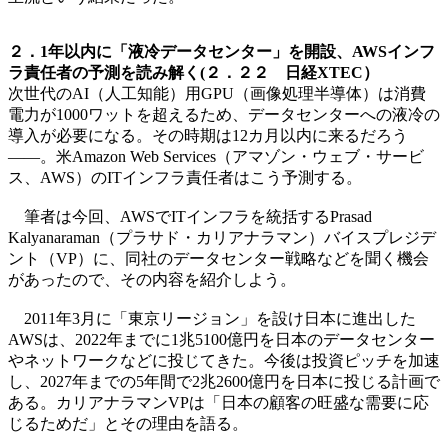
２．1年以内に「液冷データセンター」を開設、AWSインフ
ラ責任者の予測を読み解く(２．２２ 日経XTEC）
次世代のAI（人工知能）用GPU（画像処理半導体）は消費
電力が1000ワットを超えるため、データセンターへの液冷の
導入が必要になる。その時期は12カ月以内に来るだろう
――。米Amazon Web Services（アマゾン・ウェブ・サービ
ス、AWS）のITインフラ責任者はこう予測する。
筆者は今回、AWSでITインフラを統括するPrasad
Kalyanaraman（プラサド・カリアナラマン）バイスプレジデ
ント（VP）に、同社のデータセンター戦略などを聞く機会
があったので、その内容を紹介しよう。
2011年3月に「東京リージョン」を設け日本に進出した
AWSは、2022年までに1兆5100億円を日本のデータセンター
やネットワークなどに投じてきた。今後は投資ピッチを加速
し、2027年までの5年間で2兆2600億円を日本に投じる計画で
ある。カリアナラマンVPは「日本の顧客の旺盛な需要に応
じるためだ」とその理由を語る。