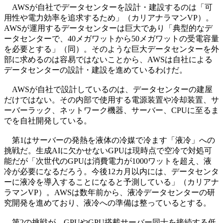
AWSが自社でデータセンターを設計・建設するのは「可
用性や電力効率を追求するため」（カリアナラマンVP）。
AWSが運用するデータセンターは巨大であり「典型的なデ
ータセンターで、40メガワットから50メガワットの受電容量
を必要とする」（同）。そのような巨大データセンターを外
部に求めるのは容易ではないことから、AWSは自社による
データセンターの設計・建設を進めているわけだ。
AWSが自社で設計しているのは、データセンターの建屋
だけではない。その内部で使用する電源装置や冷却装置、サ
ーバーラック、ネットワーク機器、サーバー、CPUに至るま
でを自社開発している。
第1はサーバーの発熱を液体の冷媒で冷ます「液冷」への
挑戦だ。生成AIに欠かせないGPUは現時点で空冷で対処可
能だが「次世代のGPUは消費電力が1000ワットを超え、液
冷が必要になるだろう。今後12カ月以内には、データセンタ
ーに液冷を導入することになると予測している」（カリアナ
ラマンVP）。AWSは数年前から、液冷データセンターの研
究開発を進めており、液冷への準備は整っているとする。
第2の挑戦が、GPUやGPU搭載サーバー同士を接続する低