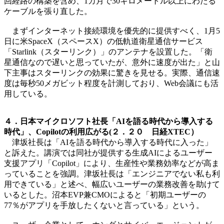
回経路の構築を含め、1カ月で30キロメートル以上にわたる
ケーブルを張り直した。
まずインターネット接続環境を優先的に提供すべく、1月5
日に米SpaceX（スペースX）の低軌道衛星通信サービス
「Starlink（スターリンク）」のアンテナを設置した。「衛
星通信なので遅いと思っていたが、意外に速度が出た」と山
下主事はスターリンクの効果に驚きを見せる。実際、通信速
度は毎秒50メガビット程度を計測しており、Web会議にも活
用している。
４．日本マイクロソフト社長「AIを語る時代から導入する
時代」、Copilotの利用広がる(２．２０ 日経XTEC）
津坂社長は「AIを語る時代から導入する時代に入った」
と訴えた。講演では同社が提供する生成AIによるユーザー
支援アプリ「Copilot」により、生産性や業務効率などが高ま
っていることを強調。津坂社長は「エンジニアでない私も利
用できている」と述べ、幅広いユーザーの業務改善を助けて
いるとした。沼本EVP兼CMOによると「初期ユーザーの
77％がアプリを手放したくないと言っている」という。