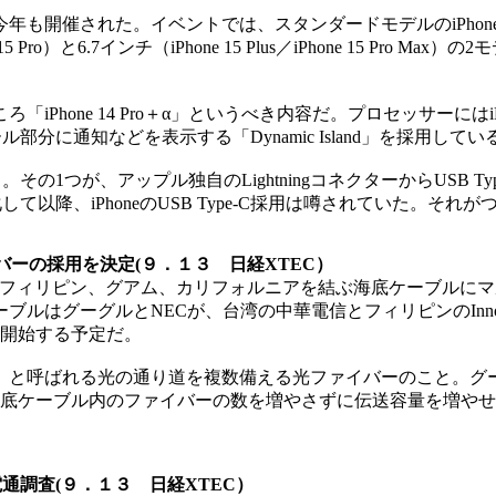
された。イベントでは、スタンダードモデルのiPhone 15シリ
 Pro）と6.7インチ（iPhone 15 Plus／iPhone 15 Pro
Phone 14 Pro＋α」というべき内容だ。プロセッサーにはiPhon
ール部分に通知などを表示する「Dynamic Island」を採用してい
る。その1つが、アップル独自のLightningコネクターからUSB 
して以降、iPhoneのUSB Type-C採用は噂されていた。それ
イバーの採用を決定(９．１３ 日経XTEC）
）、台湾とフィリピン、グアム、カリフォルニアを結ぶ海底ケーブ
ーグルとNECが、台湾の中華電信とフィリピンのInnove Co
用を開始する予定だ。
と呼ばれる光の通り道を複数備える光ファイバーのこと。グー
海底ケーブル内のファイバーの数を増やさずに伝送容量を増や
通調査(９．１３ 日経XTEC）