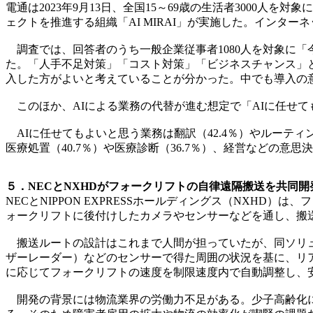
電通は2023年9月13日、全国15～69歳の生活者3000
ェクトを推進する組織「AI MIRAI」が実施した。インターネッ
調査では、回答者のうち一般企業従事者1080人を対象に「
た。「人手不足対策」「コスト対策」「ビジネスチャンス」
入した方がよいと考えていることが分かった。中でも導入の意
このほか、AIによる業務の代替が進む想定で「AIに任せても
AIに任せてもよいと思う業務は翻訳（42.4％）やルーティ
医療処置（40.7％）や医療診断（36.7％）、経営などの意思決
５．NECとNXHDがフォークリフトの自律遠隔搬送を共同開
NECとNIPPON EXPRESSホールディングス（NXH
ォークリフトに後付けしたカメラやセンサーなどを通し、搬送
搬送ルートの設計はこれまで人間が担っていたが、同ソリュ
ザーレーダー）などのセンサーで得た周囲の状況を基に、リ
に応じてフォークリフトの速度を制限速度内で自動調整し、
開発の背景には物流業界の労働力不足がある。少子高齢化に