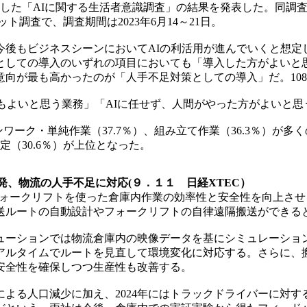
人を対象にした「AIに関する生活者意識調査」の結果を発表した。
ト調査で、調査期間は2023年6月14～21日。
今後もビジネスシーンにおいてAIの利活用が進んでいくと想
としての導入のいずれの項目においても「導入した方がよいと思
向が最も高かったのが「人手不足対策としての導入」だ。1080
よいと思う業務」「AIに任せず、人間がやった方がよいと思う業
ンワーク・単純作業（37.7％）、組み立て作業（36.3％）が
定（30.6％）が上位となった。
発、物流の人手不足に対応(９．１１ 日経XTEC）
D）は、フォークリフトを使った倉庫内作業の効率性と安全性を向
ルートの自動設計やフォークリフトの自律遠隔搬送ができるとする
ーションでは物流倉庫内の映像データを基にシミュレーションし
アルタイムでルートを見直して環境変化に対応する。さらに、
安全性を確保しつつ生産性も改善する。
よる人口減少に加え、2024年にはトラックドライバーに対す