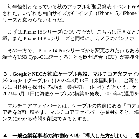
毎年恒例となっている秋のアップル新製品発表イベントが今年も開催
された。いずれも画面サイズが6.1インチ（iPhone 15／iPhone 15
リーズと変わらないようだ。
まずはiPhone 15シリーズについてだが、こちらは正直なところ「i
載。またiPhone 14 Proシリーズと同様に、カメラのパンチホ
その一方で、iPhone 14 Proシリーズから変更された点もあ
端子をUSB Type-Cに統一することを欧州連合（EU）が義務化
３．GoogleとNECが海底ケーブル敷設、マルチコア光ファ
米Google（グーグル）は2023年9月13日（米国時間
ルに同技術を採用するのは「業界初」（同社）だという。ケーブルはグ
2023年5月11日に海底ケーブルの構築を発表、2025年に運
マルチコアファイバーとは、ケーブルの内側にある「コア」
ア数を2倍に増やす。マルチコアファイバーを採用すると、
ンスにかかる時間を削減できるとする。
４．一般企業従事者の約7割がAIを「導入した方がよい」、電