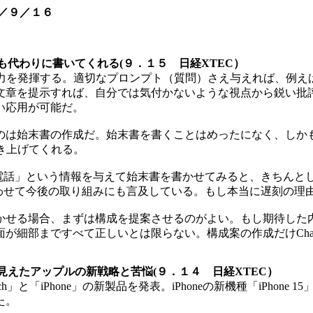
／９／１６
も代わりに書いてくれる(９．１５ 日経XTEC）
な力を発揮する。適切なプロンプト（質問）さえ与えれば、例え
文章を提示すれば、自分では気付かないような視点から鋭い批
い応用が可能だ。
は始末書の作成だ。始末書を書くことはめったになく、しか
き上げてくれる。
の電話」という情報を与えて始末書を書かせてみると、きちん
に合わせて今後の取り組みにも言及している。もし本当に遅刻の
せる場合、まずは構成を提案させるのがよい。もし期待した
が細部まですべて正しいとは限らない。構成案の作成だけCha
5で見えたアップルの新戦略と苦悩(９．１４ 日経XTEC）
tch」と「iPhone」の新製品を発表。iPhoneの新機種「iPhone 
た。