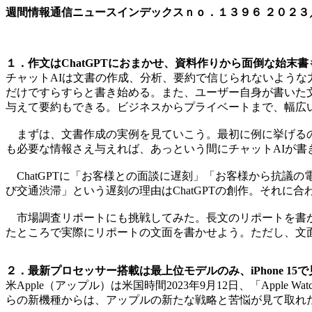
週間情報通信ニュースインデックスｎｏ．
１３９６
２０２３
１．作文はChatGPTにおまかせ、資料作りから面倒な始末書
チャットAIは文書の作成、分析、要約で信じられないよう
だけですらすらと書き始める。また、ユーザー自身が書いた
与えて要約もできる。ビジネスからプライベートまで、幅広
まずは、文書作成の実例を見ていこう。最初に例に挙げるの
も必要な情報さえ与えれば、あっという間にチャットAIが書
ChatGPTに「お客様との面談に遅刻」「お客様から抗議
び交通渋滞」という遅刻の理由はChatGPTの創作。それ
市場調査リポートにも挑戦してみた。長文のリポートを書か
たところで実際にリポートの文面を書かせよう。ただし、文面
２．最新プロセッサー搭載は最上位モデルのみ、iPhone 1
米Apple（アップル）は米国時間2023年9月12日、「Apple Wa
らの新機種からは、アップルの新たな戦略と苦悩が見て取れ