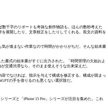
ば数千字のリポートも奇抜な創作物語も、ほんの数秒考えた
評を展開したり、文章校正をしたりしてくれる。長文の資料を
も気が進まない作業なので時間がかかりがちだ。そんな始末書
とした書式の始末書がすぐに出力された。「時間管理の欠如およ
理由が交通渋滞なら、そのまま使えそうな出来栄えだ。
内容でなければ、指示を与えて構成を修正する。構成が固まっ
tGPTの手を借りるのも悪くない選択肢だ。
15」シリーズと「iPhone 15 Pro」シリーズが注目を集めた。これ