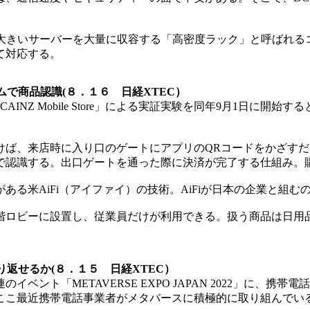
大きいサーバーを大量に収容する「高密度ラック」と呼ばれる
て対応する。
で商品認識(８．１６ 日経XTEC）
AINZ Mobile Store」による実証実験を同年9月1日
ば、来店時に入り口のゲートにアプリのQRコードをかざすだ
で認識する。出口ゲートを通った際に決済が完了する仕組み。
る米AiFi（アイファイ）の技術。AiFiが日本の企業と組む
ズ本社の1階ロビーに設置し、従業員だけが利用できる。扱う商品は
返せるか(８．１５ 日経XTEC）
のイベント「METAVERSE EXPO JAPAN 2022」に、
ここ最近携帯電話事業者がメタバースに積極的に取り組んでい