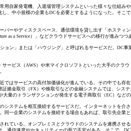
常用自家発電機、入退場管理システムといった様々な仕組みや
化し、中小規模の企業もDCを必要とするようになった。そこで
ーバーやディスクスペース、通信環境を貸し出す「ホスティング
ture as a Service）」などクラウドサービスへの移行が進みつ
ション」または「ハウジング」と呼ばれるサービスだ。DC事
サービス（AWS）や米マイクロソフトといった大手のクラウ
。
近ではサービスの高付加価値化が進んでいる。その中でも存在
替証拠金取引（FX）や株取引などの金融システムでは、シス
や大量のトランザクションが発生する電子商取引（EC）など
のシステムを相互接続するサービスだ。インターネットを介さ
る。同一企業のシステムを接続する場合もあれば、取引先企業
されている。オンプレミスとクラウドのシステムを連携させる
は、通信速度やセキュリティーの面で不安がある。そこで、DC