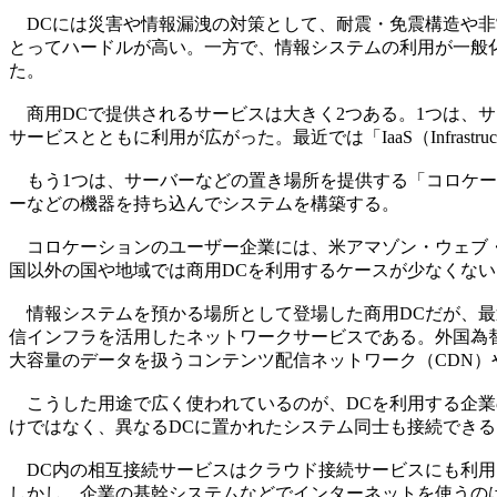
DCには災害や情報漏洩の対策として、耐震・免震構造や非
とってハードルが高い。一方で、情報システムの利用が一般
た。
商用DCで提供されるサービスは大きく2つある。1つは、サ
サービスとともに利用が広がった。最近では「IaaS（Infrastruc
もう1つは、サーバーなどの置き場所を提供する「コロケー
ーなどの機器を持ち込んでシステムを構築する。
コロケーションのユーザー企業には、米アマゾン・ウェブ・
国以外の国や地域では商用DCを利用するケースが少なくない
情報システムを預かる場所として登場した商用DCだが、最
信インフラを活用したネットワークサービスである。外国為
大容量のデータを扱うコンテンツ配信ネットワーク（CDN）
こうした用途で広く使われているのが、DCを利用する企業
けではなく、異なるDCに置かれたシステム同士も接続でき
DC内の相互接続サービスはクラウド接続サービスにも利用
しかし、企業の基幹システムなどでインターネットを使うの