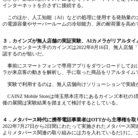
インターネットを介さずに接続する。
このほか、人工知能（AI）などの処理に使用する発熱量の
の電源容量やサーバールームの冷却能力、床の耐荷重を高め
３．カインズが無人店舗の実証実験、AIカメラがリアルタイム
ホームセンター大手のカインズは2022年8月16日、無人店舗「C
認するのが狙いだ。
事前にスマートフォンで専用アプリをダウンロードしておけ
ラが来店客の動きを解析し、手に取った商品をリアルタイム
実験で利用するのは、無人店舗向けソリューションで実績があ
CAINZ Mobile Storeは埼玉県本庄市にあるカイン
後の展開は実験結果を踏まえて検討するとしている。
４．メタバース時代に携帯電話事業者はOTTから主導権を取り
2022年7月27日から2日間にわたって実施されたメタバース関連
よりメタバース関連の取り組みには力を入れているだけに、