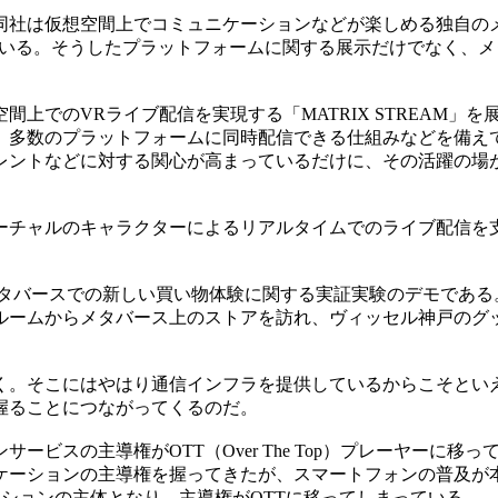
社は仮想空間上でコミュニケーションなどが楽しめる独自のメタバ
開している。そうしたプラットフォームに関する展示だけでなく
上でのVRライブ配信を実現する「MATRIX STREAM」
多数のプラットフォームに同時配信できる仕組みなどを備えてい
レントなどに対する関心が高まっているだけに、その活躍の場
チャルのキャラクターによるリアルタイムでのライブ配信を支援す
バースでの新しい買い物体験に関する実証実験のデモである。こ
ルームからメタバース上のストアを訪れ、ヴィッセル神戸のグ
。そこにはやはり通信インフラを提供しているからこそとい
握ることにつながってくるのだ。
ビスの主導権がOTT（Over The Top）プレーヤーに移
ーションの主導権を握ってきたが、スマートフォンの普及が本格
ミュニケーションの主体となり、主導権がOTTに移ってしまっている。