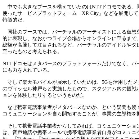
中でも大きなブースを構えていたのはNTTドコモである。同
使ったサービスプラットフォーム「XR City」などを展
特徴的だ。
同社のブースでは、バーチャルのアーティストによる仮想空間
的に表現し、なおかつライブ会場からオンラインに至るまで、
総額が高騰して注目されるなど、バーチャルのアイドルやタ
至ったものと考えられる。
NTTドコモはメタバースのプラットフォームだけでなく、バー
にも力を入れている。
そして楽天モバイルが展示していたのは、5Gを活用したメタ
のヴィッセル神戸らと実施したもので、スタジアム内の観戦
ョンを体験したりするというものだ。
なぜ携帯電話事業者がメタバースなのか、という疑問も湧く
コミュニケーションを自ら開拓することが、事業の主導権を
そして携帯電話事業者からしてみれば、コミュニケーションサー
は、音声通話や携帯メールで携帯電話事業者自身がコミュニケ
や、「Twitter」「Instagram」などの様々なSNSがコ