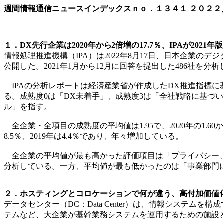
週間情報通信ニュースインデックスｎｏ．
１３４１
２０２２
１．DX先行企業は2020年から2倍増の17.7％、IPAが202
情報処理推進機構（IPA）は2022年8月17日、日本企業の
公開した。2021年1月から12月に回答を提出した486社を分析
IPAの分析レポートは経済産業省が作成したDX推進指標に基
る。成熟度0は「DX未着手」、成熟度3は「全社戦略に基づ
ル」を指す。
全企業・全項目の成熟度の平均値は1.95で、2020年の1.60
8.5％、2019年は4.4％であり、年々増加している。
全企業の平均値が最も高かった評価項目は「プライバシー、
分析している。一方、平均値が最も低かったのは「事業部門に
２．ホスティングとコロケーションで何が違う、高付加価値化
データセンター（DC：Data Center）は、情報システ
テムなど、大企業が基幹業務システムを運用するための施設