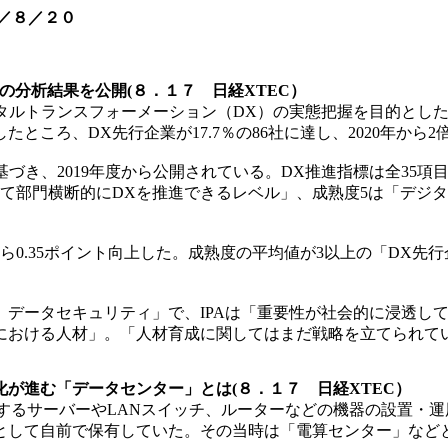
／８／２０
1年版の分析結果を公開(８．１７ 日経XTEC）
デジタルトランスフォーメーション（DX）の実態把握を目的とした
したところ、DX先行企業が17.7％の86社に達し、2020年か
づき、2019年度から公開されている。DX推進指標は全35項
いて部門横断的にDXを推進できるレベル」、成熟度5は「デジ
から0.35ポイント向上した。成熟度の平均値が3以上の「DX先行企
データセキュリティ」で、IPAは「重要性が社会的に浸透し
おける人材」。「人材育成に関してはまだ戦略を立てられてい
が進む「データセンター」とは(８．１７ 日経XTEC）
ムを構成するサーバーやLANスイッチ、ルーターなどの機器の設
として自前で保有していた。その当時は「電算センター」など