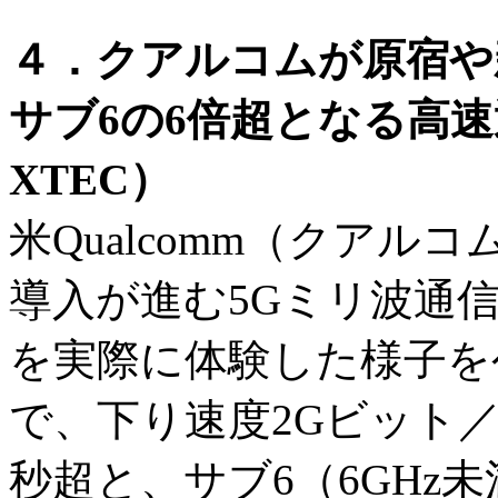
４．クアルコムが原宿や
サブ6の6倍超となる高
XTEC）
米Qualcomm（クアルコ
導入が進む5Gミリ波通
を実際に体験した様子を
で、下り速度2Gビット／
秒超と、サブ6（6GHz