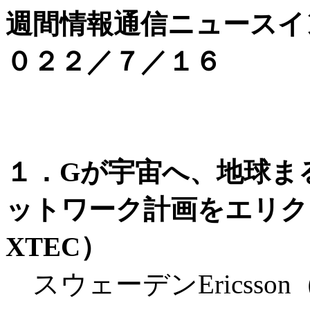
週間情報通信ニュースイ
０２２／７／１６
１．Gが宇宙へ、地球ま
ットワーク計画をエリクソ
XTEC）
スウェーデンEricsso