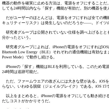
機器の動作を確実に止める方法は、電源をオフにすることだ。だ
しても24時間以内なら「探す」機能が有効だ。別の機器を使え
だがユーザーのほとんどは、電源をオフにすれば全ての機能
キュリティーリスク）は発生しないのだろうか――。ドイツ
研究者グループは公開されていない仕様を調べ上げるととも
分かったという。
研究者グループによれば、iPhoneの電源をオフにすればiOSは停止するが、
Bluetooth Low Energy（BLE）それぞれの通信
Power Mode）で動作し続ける。
iPhoneの「探す」機能はBLEを利用している。このため
24時間は追跡可能だ。
ただ、ファームウエアの改ざんには大きな壁がある。iOSを
らない。いわゆる脱獄（ジェイルブレイク）である。iOS 1
以上をまとめると、iPhoneの電源をオフにしても動き続け
だしコストがかかりそうだ。