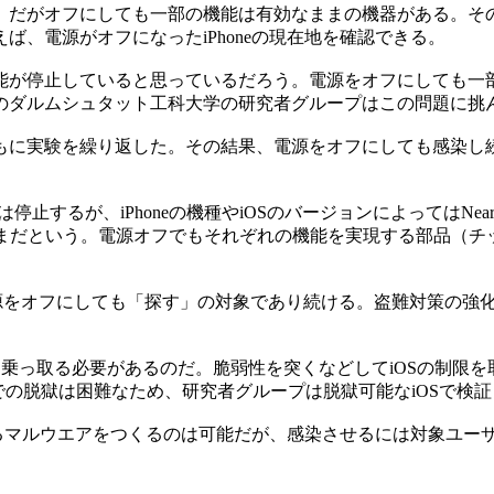
がオフにしても一部の機能は有効なままの機器がある。その1つがi
ば、電源がオフになったiPhoneの現在地を確認できる。
が停止していると思っているだろう。電源をオフにしても一
のダルムシュタット工科大学の研究者グループはこの問題に挑
に実験を繰り返した。その結果、電源をオフにしても感染し
iPhoneの機種やiOSのバージョンによってはNear Field Comm
機能は有効なままだという。電源オフでもそれぞれの機能を実現する部品
電源をオフにしても「探す」の対象であり続ける。盗難対策の強化
乗っ取る必要があるのだ。脆弱性を突くなどしてiOSの制限
5での脱獄は困難なため、研究者グループは脱獄可能なiOSで検
るマルウエアをつくるのは可能だが、感染させるには対象ユーザー