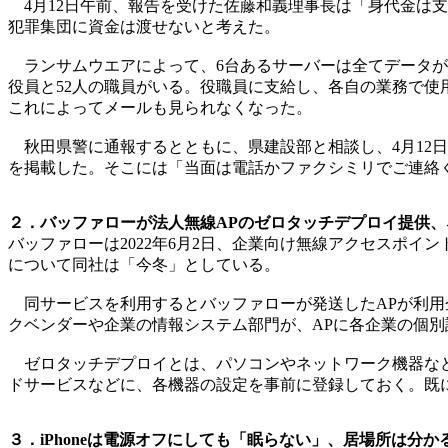
4月12日午前、報告を受けた佐藤和義理事長は「身代金は
犯罪集団に資金は渡せないと考えた。
ランサムウエアによって、6台あるサーバーは全てデータが
役員と52人の職員がいる。役職員に支給し、各自の業務で
これによってメールも見られなくなった。
秋田県警に通報するとともに、県建設部と相談し、4月12日
を掲載した。そこには「当面は電話かファクシミリでご連絡
２．バッファローが法人無線APのゼロタッチデプロイ提供、
バッファローは2022年6月2日、企業向け無線アクセスポイ
について同社は「今冬」としている。
同サービスを利用するとバッファローが発送したAPが利用
クベンダーや企業の情報システム部門が、APに各企業の個
ゼロタッチデプロイとは、パソコンやネットワーク機器など
ドサービスなどに、各機器の設定を事前に登録しておく。既に
３．iPhoneは電源オフにしても「眠らない」、居場所は分か