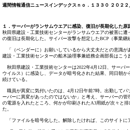
週間情報通信ニュースインデックスｎｏ．
１３３０
２０２２
１．サーバーがランサムウエアに感染、復旧が長期化した原因と
秋田県建設・工業技術センターがランサムウエアの被害に遭
の復旧は長期化した。サイバー攻撃を想定したBCP（事業継
「（ベンダーに）お願いしているから大丈夫だとの意識があ
建設・工業技術センターの船木諭理事兼総務企画部長はこう
秋田県建設・工業技術センターは2022年4月12日、サー
ウイルス）に感染し、データが暗号化された結果、同日朝か
続けている。
職員が異変に気付いたのは、4月12日午前7時。出勤して
ーバーに異変があったのではないか」と考え、サーバーの管
の電源を入れたところ、何かが印刷されたA3用紙が次々と排
た。
「ファイルを暗号化した。解除したければ、このサイトに