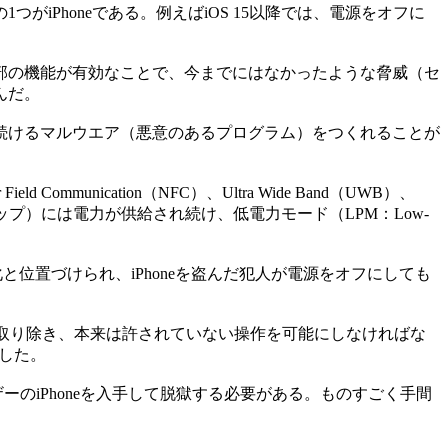
Phoneである。例えばiOS 15以降では、電源をオフに
部の機能が有効なことで、今までにはなかったような脅威（セ
んだ。
続けるマルウエア（悪意のあるプログラム）をつくれることが
unication（NFC）、Ultra Wide Band（UWB）、
（チップ）には電力が供給され続け、低電力モード（LPM：Low-
と位置づけられ、iPhoneを盗んだ犯人が電源をオフにしても
を取り除き、本来は許されていない操作を可能にしなければな
証した。
のiPhoneを入手して脱獄する必要がある。ものすごく手間