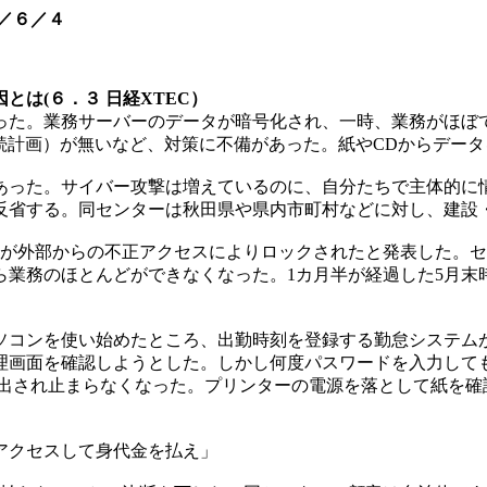
／６／４
は(６．３ 日経XTEC）
った。業務サーバーのデータが暗号化され、一時、業務がほぼ
続計画）が無いなど、対策に不備があった。紙やCDからデー
った。サイバー攻撃は増えているのに、自分たちで主体的に
反省する。同センターは秋田県や県内市町村などに対し、建設
バーが外部からの不正アクセスによりロックされたと発表した。
ら業務のほとんどができなくなった。1カ月半が経過した5月末
パソコンを使い始めたところ、出勤時刻を登録する勤怠システム
理画面を確認しようとした。しかし何度パスワードを入力して
出され止まらなくなった。プリンターの電源を落として紙を確
アクセスして身代金を払え」