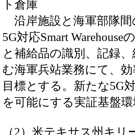
ト倉庫
沿岸施設と海軍部隊間
5G対応Smart Wareh
と補給品の識別、記録、
む海軍兵站業務にて、効
目標とする。新たな5G
を可能にする実証基盤環
（2）米テキサス州キリ