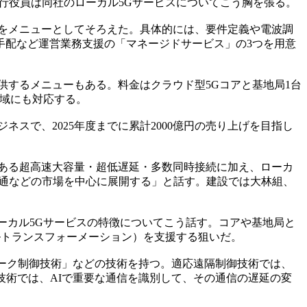
執行役員は同社のローカル5Gサービスについてこう胸を張る。
スをメニューとしてそろえた。具体的には、要件定義や電波調
手配など運営業務支援の「マネージドサービス」の3つを用意
するメニューもある。料金はクラウド型5Gコアと基地局1台
）帯域にも対応する。
連ビジネスで、2025年度までに累計2000億円の売り上げを目指し
である超高速大容量・超低遅延・多数同時接続に加え、ローカ
流通などの市場を中心に展開する」と話す。建設では大林組、
ーカル5Gサービスの特徴についてこう話す。コアや基地局と
ルトランスフォーメーション）を支援する狙いだ。
ーク制御技術」などの技術を持つ。適応遠隔制御技術では、
技術では、AIで重要な通信を識別して、その通信の遅延の変