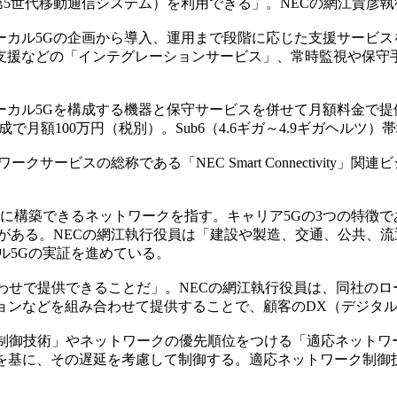
（第5世代移動通信システム）を利用できる」。NECの網江貴彦
、ローカル5Gの企画から導入、運用まで段階に応じた支援サービ
支援などの「インテグレーションサービス」、常時監視や保守
カル5Gを構成する機器と保守サービスを併せて月額料金で提供
月額100万円（税別）。Sub6（4.6ギガ～4.9ギガヘルツ
ビスの総称である「NEC Smart Connectivity」関
に構築できるネットワークを指す。キャリア5Gの3つの特徴
がある。NECの網江執行役員は「建設や製造、交通、公共、
ル5Gの実証を進めている。
わせで提供できることだ」。NECの網江執行役員は、同社のロ
ョンなどを組み合わせて提供することで、顧客のDX（デジタ
隔制御技術」やネットワークの優先順位をつける「適応ネットワ
を基に、その遅延を考慮して制御する。適応ネットワーク制御