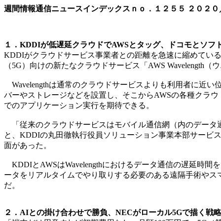
週間情報通信ニュースインデックスｎｏ．
１２５５
２０２０
１．KDDIが低遅延クラウドでAWSとタッグ、ドコモとソフ
KDDIがクラウドサービス事業者との距離を急速に縮めている。202
（5G）向けの新たなクラウドサービス「AWS Wavelengt
Wavelengthは通常のクラウドサービスよりも利用者に
バーやストレージなどを設置し、そこからAWSの各種クラ
でのアプリケーション実行を期待できる。
「従来のクラウドサービスはモバイル通信網（内のデータ通
と、KDDIの丸田徹執行役員ソリューション事業本部サー
面があった。
KDDIとAWSはWavelengthにおけるデータ通信の
ータをリアルタイムでやり取りする必要のある遠隔手術やス
だ。
２．AIとの掛け合わせで勝負、NECがローカル5Gで描く戦略