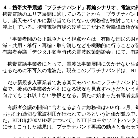
４．携帯大手震撼「プラチナバンド」再編シナリオ、電波の縮
携帯電話のエリア展開に適していることから「プラチナバンド」
し、楽天モバイルに割り当てられないか総務省が検討してい
浮上している。携帯電話市場の改革にこだわる菅義偉政権が
「事業者間の公正競争という視点からは、有限な国民の財産
減・共用・移行・再編・取り消しなどを機動的に行うことが望ま
有識者会議「デジタル変革時代の電波政策懇談会」にて、有
携帯電話事業者にとって、電波は事業展開に欠かせない生命線
せるために不可欠の電波だ。現在このプラチナバンドは、NTT
だが新規参入事業者である楽天モバイルにプラチナバンドは割
点で、後発の事業者が不利になる状況を見直すべきだという
向けてもこれ以上ない手段となる。新たに始まった有識者会
有識者会議の開催に合わせるように総務省は2020年12月
おおむね適切な電波利用が行われているという評価が並ぶ中、
た。KDDIは700MHz帯について、NTTドコモやソフト
にせよこうした結果は、プラチナバンド再編の動きと合わせ