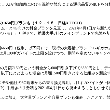
う。AIが無線網における混雑や競合による通信品質の低下を分
の1650円プランも（１２．１８ 日経XTECH）
ステム）と4G向けの料金プランを見直し、2021年4月1日から
mo（アハモ）」と併せて、携帯大手3社のメインブランドで先陣
650円（税別、以下同）で、現行の大容量プラン「5Gギガホ」の
は月100ギガバイトの上限を設けつつ、期間を定めないキャン
額7150円という料金から600円引き下げて6550円とし、
以下にとどまった場合は月額1500円引きとする仕組みを新設
や他社の3G端末からの乗り換え専用。月1ギガバイトが上限で月
）手続きの手数料を2021年4月1日から廃止することも併せて
moに加え、大容量プランと小容量プランも発表したことで、競