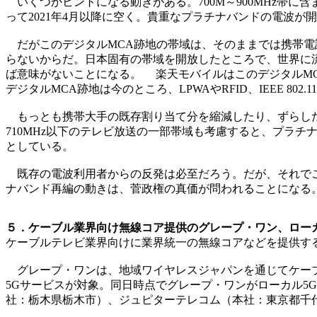
いくつかヒントになる動きがある。700M～900MHz帯に含ま
って2021年4月以降に空く。貴重なプラチナバンドの電波が
だがこのデジタルMCA跡地の帯域は、そのままでは携帯電話
らないからだ。日本固有の帯域を開放したところで、世界に
ば意味がないことになる。 楽天モバイルはこのデジタルM
デジタルMCA跡地は今のところ、LPWAやRFID、IEEE 80
もっとも携帯大手の既存割り当て分を縮減したり、ずらしたり
710MHz以下のテレビ放送の一部帯域も考慮すると、プラ
としている。
既存の電波利用者からの反発は必至だろう。だが、それでこ
ナバンド再編の動きは、菅政権の真価が問われることになる
５．ケーブル業界向け無線コア提供のグレープ・ワン、ローカ
ケーブルテレビ業界向けに業界統一の無線コアなどを提供するグ
グレープ・ワンは、地域ワイヤレスジャパンを通じてケーブ
5Gサービスが対象。同日時点でグレープ・ワンがローカル5
社：栃木県栃木市）、ジュピターテレコム（本社：東京都千代