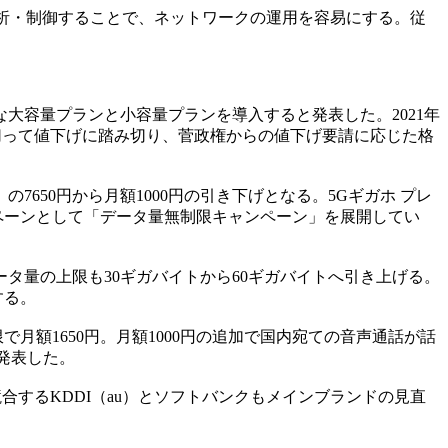
析・制御することで、ネットワークの運用を容易にする。従
新たな大容量プランと小容量プランを導入すると発表した。2021年
を切って値下げに踏み切り、菅政権からの値下げ要請に応じた格
7650円から月額1000円の引き下げとなる。5Gギガホ プレ
ペーンとして「データ量無制限キャンペーン」を展開してい
データ量の上限も30ギガバイトから60ギガバイトへ引き上げる。
する。
額1650円。月額1000円の追加で国内宛ての音声通話が話
発表した。
合するKDDI（au）とソフトバンクもメインブランドの見直