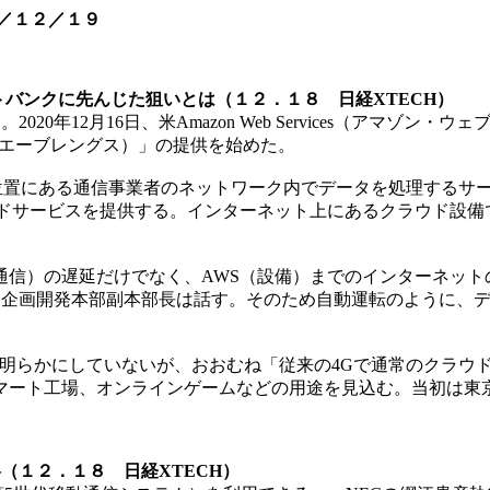
／１２／１９
トバンクに先んじた狙いとは（１２．１８ 日経XTECH）
0年12月16日、米Amazon Web Services（アマゾン
h（ウエーブレングス）」の提供を始めた。
近い位置にある通信事業者のネットワーク内でデータを処理するサー
ウドサービスを提供する。インターネット上にあるクラウド設備
信）の遅延だけでなく、AWS（設備）までのインターネット
ビス企画開発本部副本部長は話す。そのため自動運転のように、
遅延時間を明らかにしていないが、おおむね「従来の4Gで通常のク
マート工場、オンラインゲームなどの用途を見込む。当初は東京
（１２．１８ 日経XTECH）