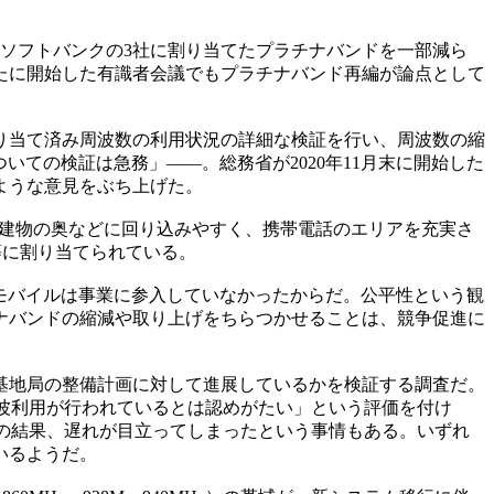
I、ソフトバンクの3社に割り当てたプラチナバンドを一部減ら
たに開始した有識者会議でもプラチナバンド再編が論点として
り当て済み周波数の利用状況の詳細な検証を行い、周波数の縮
いての検証は急務」――。総務省が2020年11月末に開始した
ような意見をぶち上げた。
は、建物の奥などに回り込みやすく、携帯電話のエリアを充実さ
等に割り当てられている。
天モバイルは事業に参入していなかったからだ。公平性という観
ナバンドの縮減や取り上げをちらつかせることは、競争促進に
。基地局の整備計画に対して進展しているかを検証する調査だ。
電波利用が行われているとは認めがたい」という評価を付け
。その結果、遅れが目立ってしまったという事情もある。いずれ
いるようだ。