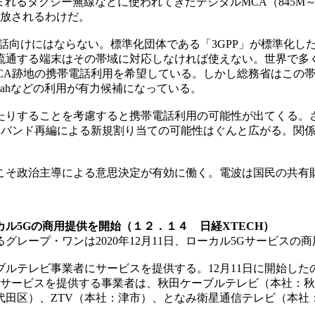
れるタクシー無線などに使われてきたデジタルMCA（845M～86
開放されるわけだ。
向けにはならない。標準化団体である「3GPP」が標準化したL
流通する端末はその帯域に対応しなければ使えない。世界で多
CA跡地の携帯電話利用を希望している。しかし総務省はこの
2.11ahなどの利用が有力候補になっている。
することを考慮すると携帯電話利用の可能性が出てくる。さらに
チナバンド再編による新規割り当ての可能性はぐんと広がる。関
そ政治主導による意思決定が有効に働く。電波は国民の共有
。
ル5Gの商用提供を開始（１２．１４ 日経XTECH）
レープ・ワンは2020年12月11日、ローカル5Gサービスの
ルテレビ事業者にサービスを提供する。12月11日に開始した
Gサービスを提供する事業者は、秋田ケーブルテレビ（本社：秋
田区）、ZTV（本社：津市）、となみ衛星通信テレビ（本社