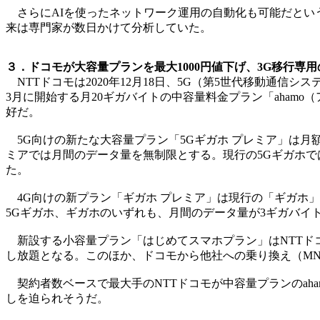
さらにAIを使ったネットワーク運用の自動化も可能だとい
来は専門家が数日かけて分析していた。
３．ドコモが大容量プランを最大1000円値下げ、3G移行専用
NTTドコモは2020年12月18日、5G（第5世代移動通信シ
3月に開始する月20ギガバイトの中容量料金プラン「aha
好だ。
5G向けの新たな大容量プラン「5Gギガホ プレミア」は月額6
ミアでは月間のデータ量を無制限とする。現行の5Gギガホで
た。
4G向けの新プラン「ギガホ プレミア」は現行の「ギガホ」の月
5Gギガホ、ギガホのいずれも、月間のデータ量が3ギガバイト
新設する小容量プラン「はじめてスマホプラン」はNTTドコモ
し放題となる。このほか、ドコモから他社への乗り換え（MNP
契約者数ベースで最大手のNTTドコモが中容量プランのaha
しを迫られそうだ。