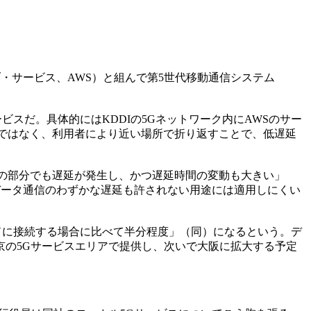
・ウェブ・サービス、AWS）と組んで第5世代移動通信システム
ビスだ。具体的にはKDDIの5Gネットワーク内にAWSのサー
ではなく、利用者により近い場所で折り返すことで、低遅延
の部分でも遅延が発生し、かつ遅延時間の変動も大きい」
データ通信のわずかな遅延も許されない用途には適用しにくい
ラウドに接続する場合に比べて半分程度」（同）になるという。デ
の5Gサービスエリアで提供し、次いで大阪に拡大する予定