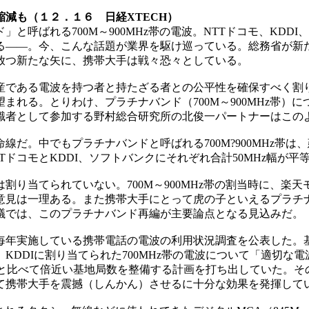
減も（１２．１６ 日経XTECH）
と呼ばれる700M～900MHz帯の電波。NTTドコモ、KDD
る――。今、こんな話題が業界を駆け巡っている。総務省が新
放つ新たな矢に、携帯大手は戦々恐々としている。
である電波を持つ者と持たざる者との公平性を確保すべく割
れる。とりわけ、プラチナバンド（700M～900MHz帯）につ
識者として参加する野村総合研究所の北俊一パートナーはこの
だ。中でもプラチナバンドと呼ばれる700M?900MHz帯
ドコモとKDDI、ソフトバンクにそれぞれ合計50MHz幅が平
り当てられていない。700M～900MHz帯の割当時に、楽
意見は一理ある。また携帯大手にとって虎の子といえるプラチ
議では、このプラチナバンド再編が主要論点となる見込みだ。
、毎年実施している携帯電話の電波の利用状況調査を公表した
KDDIに割り当てられた700MHz帯の電波について「適切な
バンクと比べて倍近い基地局数を整備する計画を打ち出していた
て携帯大手を震撼（しんかん）させるに十分な効果を発揮して