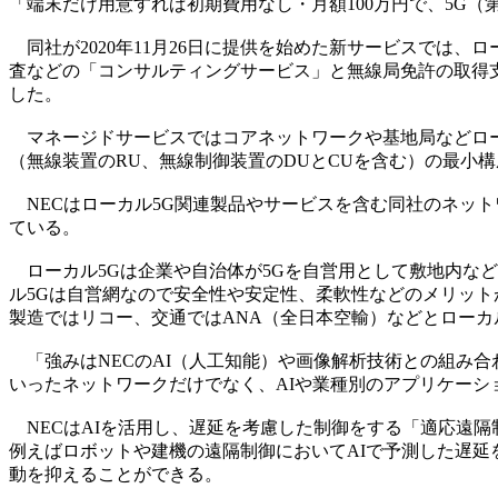
「端末だけ用意すれば初期費用なし・月額100万円で、5G
同社が2020年11月26日に提供を始めた新サービスでは
査などの「コンサルティングサービス」と無線局免許の取得
した。
マネージドサービスではコアネットワークや基地局などロー
（無線装置のRU、無線制御装置のDUとCUを含む）の最小構成で
NECはローカル5G関連製品やサービスを含む同社のネットワークサー
ている。
ローカル5Gは企業や自治体が5Gを自営用として敷地内など
ル5Gは自営網なので安全性や安定性、柔軟性などのメリット
製造ではリコー、交通ではANA（全日本空輸）などとローカ
「強みはNECのAI（人工知能）や画像解析技術との組み合
いったネットワークだけでなく、AIや業種別のアプリケーシ
NECはAIを活用し、遅延を考慮した制御をする「適応遠
例えばロボットや建機の遠隔制御においてAIで予測した遅延
動を抑えることができる。