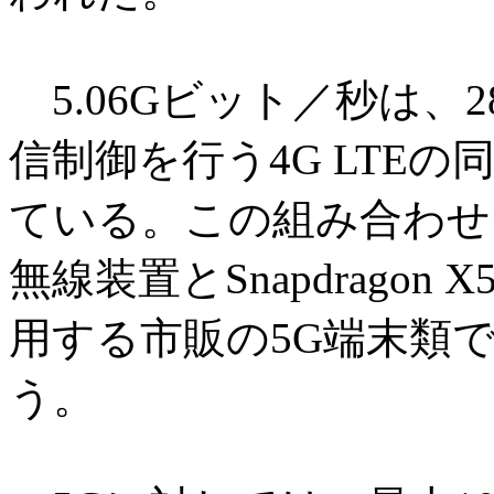
5.06Gビット／秒は、28
信制御を行う4G LTEの
ている。この組み合わせにつ
無線装置とSnapdragon 
用する市販の5G端末類
う。