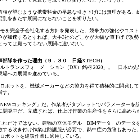
が望むような携帯料金の早急な引き下げには無理がある。総務
混乱をきたす展開にならないことを祈りたい。
、ドコモを完全子会社化する方針を発表した。競争力の強化やコ
争が加速するとすれば、大手3社のどこかが大幅な値下げで攻
とっては願ってもない展開に違いない。
部隊を作った理由（９．３０ 日経XTECH）
タルトランスフォーメーション（DX）銘柄 2020」。「日本の
現場への展開を進めている。
ロボットを、機械メーカーなどの協力を得て積極的に開発して
指す。
EWコテキング」だ。作業者がタブレットでパラメーターを設定
たに開発中だ。完成すれば、仕上げ作業の生産性をさらに高めら
れだけではない。建物の立体モデル「BIMデータ」のデータ
する吹き付け作業は防護服が必要で、熱中症の危険もあった。耐
のロボットを建設作業に適用している。