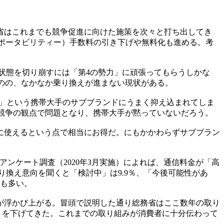
省はこれまでも競争促進に向けた施策を次々と打ち出してき
号ポータビリティー）手数料の引き下げや無料化も進める。考
寡占状態を切り崩すには「第4の勢力」に頑張ってもらうしかな
のの、なかなか乗り換えが進まない現状がある。
ile」という携帯大手のサブブランドにうまく抑え込まれてしま
競争の観点で問題となり、携帯大手が黙っていないだろう。
に使えるという点で相当にお得だ。にもかかわらずサブブラン
ンケート調査（2020年3月実施）によれば、通信料金が「高
乗り換え意向を聞くと「検討中」は9.9％、「今後可能性があ
最も多い。
が浮かび上がる。冒頭で説明した通り総務省はここ数年の取り
トを下げてきた。これまでの取り組みが消費者に十分伝わって