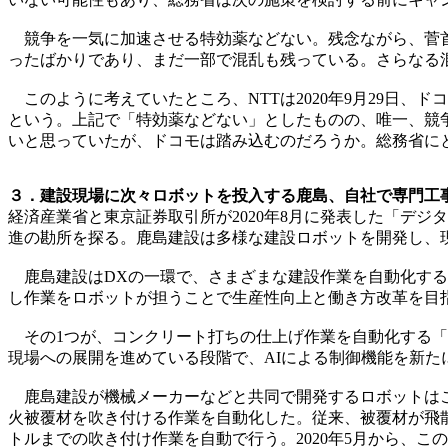
競争を一気に加速させる特効薬などない。残念ながら、菅首相
ったばかりであり、まだ一部で混乱も残っている。さらなる
このように考えていたところ、NTTは2020年9月29日
という。上記で「特効薬などない」としたものの、唯一、競
いと思っていたが、ドコモは踏み込むのだろうか。総務省に
３．建設現場に次々ロボットを投入する鹿島、自社で専門工事
経済産業省と東京証券取引所が2020年8月に発表した「デジ
進の勘所を探る。鹿島建設は多様な建設ロボットを開発し、
鹿島建設はDXの一環で、さまざまな建設作業を自動化する
し作業をロボットが担うことで生産性向上と働き方改革を目
その1つが、コンクリート打ちの仕上げ作業を自動化する「N
現場への展開を進めている段階で、AIによる制御機能を新
鹿島建設が機械メーカーなどと共同で開発するロボットはこ
火被覆材を吹き付ける作業を自動化した。従来、被覆材が飛散
トルまでの吹き付け作業を自動で行う。2020年5月から、こ