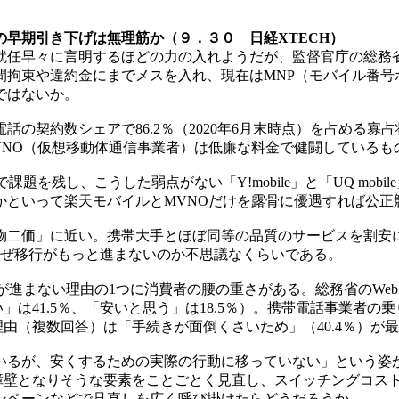
早期引き下げは無理筋か（９．３０ 日経XTECH）
就任早々に言明するほどの力の入れようだが、監督官庁の総務
期間拘束や違約金にまでメスを入れ、現在はMNP（モバイル番
ではないか。
電話の契約数シェアで86.2％（2020年6月末時点）を占める
VNO（仮想移動体通信事業者）は低廉な料金で健闘しているも
を残し、こうした弱点がない「Y!mobile」と「UQ mob
かといって楽天モバイルとMVNOだけを露骨に優遇すれば公正
二価」に近い。携帯大手とほぼ同等の品質のサービスを割安
なぜ移行がもっと進まないのか不思議なくらいである。
進まない理由の1つに消費者の腰の重さがある。総務省のWebア
」は41.5％、「安いと思う」は18.5％）。携帯電話事業者の
理由（複数回答）は「手続きが面倒くさいため」（40.4％）が
るが、安くするための実際の行動に移っていない」という姿
の障壁となりそうな要素をことごとく見直し、スイッチングコス
ンペーンなどで見直しを広く呼び掛けたらどうだろうか。