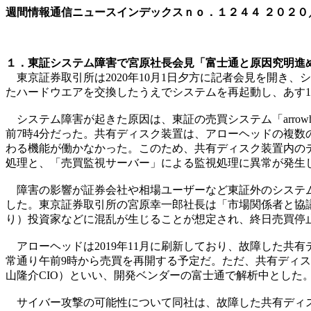
週間情報通信ニュースインデックスｎｏ．
１２４４
２０２０
１．東証システム障害で宮原社長会見「富士通と原因究明進め
東京証券取引所は2020年10月1日夕方に記者会見を開き
たハードウエアを交換したうえでシステムを再起動し、あす1
システム障害が起きた原因は、東証の売買システム「arro
前7時4分だった。共有ディスク装置は、アローヘッドの複数
わる機能が働かなかった。このため、共有ディスク装置内の
処理と、「売買監視サーバー」による監視処理に異常が発生
障害の影響が証券会社や相場ユーザーなど東証外のシステム
した。東京証券取引所の宮原幸一郎社長は「市場関係者と協
り）投資家などに混乱が生じることが想定され、終日売買停
アローヘッドは2019年11月に刷新しており、故障した共
常通り午前9時から売買を再開する予定だ。ただ、共有ディス
山隆介CIO）といい、開発ベンダーの富士通で解析中とした
サイバー攻撃の可能性について同社は、故障した共有ディス