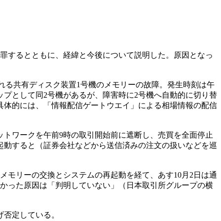
謝罪するとともに、経緯と今後について説明した。原因となっ
まれる共有ディスク装置1号機のメモリーの故障。発生時刻は午
ップとして同2号機があるが、障害時に2号機へ自動的に切り替
具体的には、「情報配信ゲートウエイ」による相場情報の配信
トワークを午前9時の取引開始前に遮断し、売買を全面停止
起動すると（証券会社などから送信済みの注文の扱いなどを巡
メモリーの交換とシステムの再起動を経て、あす10月2日は通
なかった原因は「判明していない」（日本取引所グループの横
げ否定している。