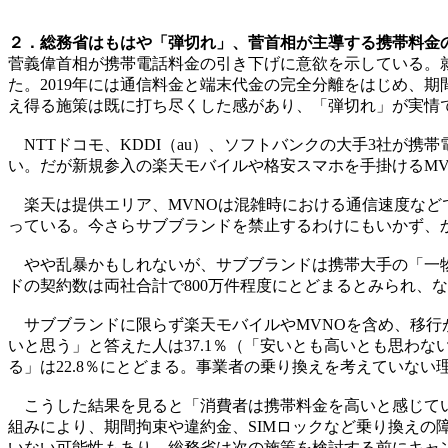
２．総務省はもはや「弾切れ」、菅首相が主導する携帯料金の
菅義偉首相が携帯電話料金の引き下げに意欲を示している。
た。2019年には通信料金と端末代金の完全分離をはじめ、
え得る施策は既に打ち尽くした感があり、「弾切れ」が実情
NTTドコモ、KDDI（au）、ソフトバンクの大手3社が携帯
い。だが新規参入の楽天モバイルや格安スマホを手掛けるM
楽天は提供エリア、MVNOは混雑時における通信速度などで課題
っている。今さらサブブランドを禁止するわけにもいかず、
やや乱暴かもしれないが、サブブランドは携帯大手の「一物
ドの契約数は両社合計で800万件程度にとどまるとみられ、
サブブランドに限らず楽天モバイルやMVNOを含め、移行が
いと思う」と答えた人は37.1％（「安いとも高いとも思わない
る」は22.8％にとどまる。事業者の乗り換えを考えていない
こうした結果を見ると「消費者は携帯料金を高いと感じてい
組みにより、期間拘束や違約金、SIMロックなど乗り換え
いない可能性もあり、総務省は次の施策を検討する前にキャ