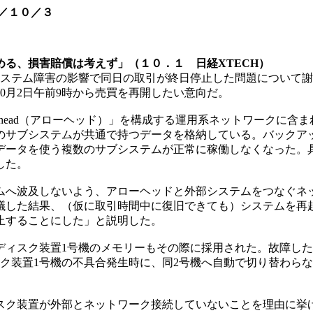
／１０／３
る、損害賠償は考えず」（１０．１ 日経XTECH）
、システム障害の影響で同日の取引が終日停止した問題について
0月2日午前9時から売買を再開したい意向だ。
whead（アローヘッド）」を構成する運用系ネットワークに含
のサブシステムが共通で持つデータを格納している。バックア
データを使う複数のサブシステムが正常に稼働しなくなった。
した。
へ波及しないよう、アローヘッドと外部システムをつなぐネッ
議した結果、（仮に取引時間中に復旧できても）システムを再
止することにした」と説明した。
有ディスク装置1号機のメモリーもその際に採用された。故障した
ク装置1号機の不具合発生時に、同2号機へ自動で切り替わら
。
ク装置が外部とネットワーク接続していないことを理由に挙