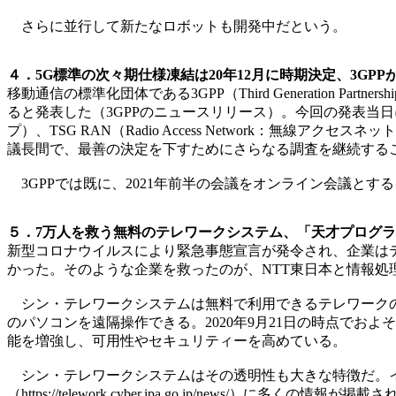
さらに並行して新たなロボットも開発中だという。
４．5G標準の次々期仕様凍結は20年12月に時期決定、3GP
移動通信の標準化団体である3GPP（Third Generation Pa
ると発表した（3GPPのニュースリリース）。今回の発表当日に開催され
プ）、TSG RAN（Radio Access Network：無線アクセ
議長間で、最善の決定を下すためにさらなる調査を継続するこ
3GPPでは既に、2021年前半の会議をオンライン会議と
５．7万人を救う無料のテレワークシステム、「天才プログラ
新型コロナウイルスにより緊急事態宣言が発令され、企業は
かった。そのような企業を救ったのが、NTT東日本と情報処
シン・テレワークシステムは無料で利用できるテレワークのシ
のパソコンを遠隔操作できる。2020年9月21日の時点でお
能を増強し、可用性やセキュリティーを高めている。
シン・テレワークシステムはその透明性も大きな特徴だ。イ
（https://telework.cyber.ipa.go.jp/new