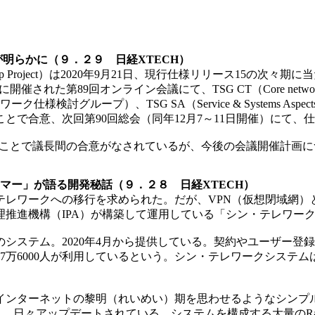
Pが明らかに（９．２９ 日経XTECH）
rtnership Project）は2020年9月21日、現行仕様リリース
た第89回オンライン会議にて、TSG CT（Core network 
スネットワーク仕様検討グループ）、TSG SA（Service & Syst
とで合意、次回第90回総会（同年12月7～11日開催）にて、
することで議長間の合意がなされているが、今後の会議開催計画
マー」が語る開発秘話（９．２８ 日経XTECH）
テレワークへの移行を求められた。だが、VPN（仮想閉域網）
理推進機構（IPA）が構築して運用している「シン・テレワー
ステム。2020年4月から提供している。契約やユーザー登
よそ7万6000人が利用しているという。シン・テレワークシス
ンターネットの黎明（れいめい）期を思わせるようなシンプル
s/）に多くの情報が掲載され、日々アップデートされている。システムを構成する