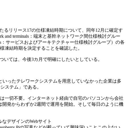
15の次々期に当たるリリース17の仕様凍結時期について、同年12月に確定す
and terminals：端末と基幹ネットワーク間仕様検討グルー
ems Aspects：サービスおよびアーキテクチャー仕様検討グループ）の各
仕様凍結時期を決定することを確認した。
については、今後3カ月で明確にしたいとしている。
といったテレワークシステムを用意していなかった企業は多
クシステム」である。
録は一切不要。インターネット経由で自宅のパソコンから会社
テムは開発からわずか2週間で運用を開始。そして毎日のように機
なデザインのWebサイト
大量のRaspberry Piの写真などが載っていて興味深いことこの上ない。