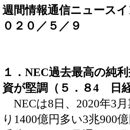
週間情報通信ニュースイ
０２０／５／９
１．NEC過去最高の純利益
資が堅調（５．８4 日経
NECは8日、2020年
り1400億円多い3兆90