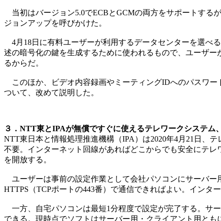
当初はバージョン5.0でECBとGCMの両方をサポートする
ジョンアップを呼びかけた。
4月18日に有料ユーザーが利用するデータセンターを選べる
述の暗号化の鍵を生成するために使われるもので、ユーザー
るからだ。
このほか、ビデオ内容録画やミーティングIDへのパスワー
ついて、改めて説明した。
３．NTT東とIPAが無償ですぐに使えるテレワークシステム
NTT東日本と情報処理推進機構（IPA）は2020年4月2
不要。インターネット回線があればどこからでも安全にテレワー
を開放する。
ユーザーは事前の設定作業として会社パソコンにサーバー用
HTTPS（TCPポートの443番）で通信できればよい。イ
一方、自宅パソコンは最短1分程度で設定が完了する。サー
できる。現時点でソフトはサーバー用・クライアント用ともにWi