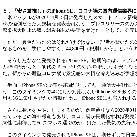
５．「安さ激推し」のiPhone SE、コロナ禍の国内通信業
米アップルが2020年4月15日に発表したスマートフォン新
時の恒例だった大規模な発表会はなく、プレスリリースのみの
感染拡大防止の取り組み強化の要請を受けた」として、発売日
ただ、異例だったのはそれだけではない。記者が驚いたのは公
なるものを、手にしやすく。44,800円（税別）から」とい
そうしたなかで発売されるiPhone SE。短期的にはアップ
万4800円からと、初代のiPhone SEの5万2800円よりも安く
だ。折からの新型コロナ禍で景況感の大幅な冷え込みが予想さ
半面、iPhone SEの販売が好調だとしても、通信大手3
り。このタイミングで4Gにしか対応しないiPhone SE
用も5Gに集中させたい時期だけに、iPhone SEにも肩
さらに状況をややこしくするのが、例年通りなら2020年9月
っているとの海外報道もあり、コロナ禍が長期化すれば発売時期
来性に期待して5Gスマホを選ぶのか、はたまた景気の先行き
このタイミングで発売されるiPhone SEは、期せずして