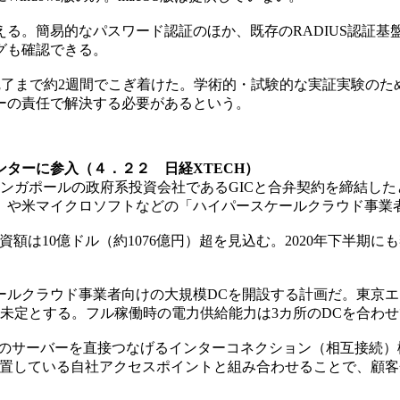
。簡易的なパスワード認証のほか、既存のRADIUS認証基盤
グも確認できる。
完了まで約2週間でこぎ着けた。学術的・試験的な実証実験の
ザーの責任で解決する必要があるという。
ターに参入（４．２２ 日経XTECH）
、シンガポールの政府系投資会社であるGICと合弁契約を締結し
rvices）や米マイクロソフトなどの「ハイパースケールクラウド
は10億ドル（約1076億円）超を見込む。2020年下半期にも
クラウド事業者向けの大規模DCを開設する計画だ。東京エリアの
未定とする。フル稼働時の電力供給能力は3カ所のDCを合わせ
のサーバーを直接つなげるインターコネクション（相互接続）
設置している自社アクセスポイントと組み合わせることで、顧