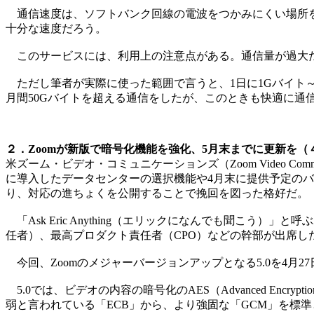
通信速度は、ソフトバンク回線の電波をつかみにくい場所を
十分な速度だろう。
このサービスには、利用上の注意点がある。通信量が過大だと
ただし筆者が実際に使った範囲で言うと、1日に1Gバイト～
月間50Gバイトを超える通信をしたが、このときも快適に
２．Zoomが新版で暗号化機能を強化、5月末までに更新を（
米ズーム・ビデオ・コミュニケーションズ（Zoom Video Co
に導入したデータセンターの選択機能や4月末に提供予定のバ
り、対応の進ちょくを公開することで挽回を図った格好だ。
「Ask Eric Anything（エリックになんでも聞こう
任者）、最高プロダクト責任者（CPO）などの幹部が出席し
今回、Zoomのメジャーバージョンアップとなる5.0を4月
5.0では、ビデオの内容の暗号化のAES（Advanced Encr
弱と言われている「ECB」から、より強固な「GCM」を標