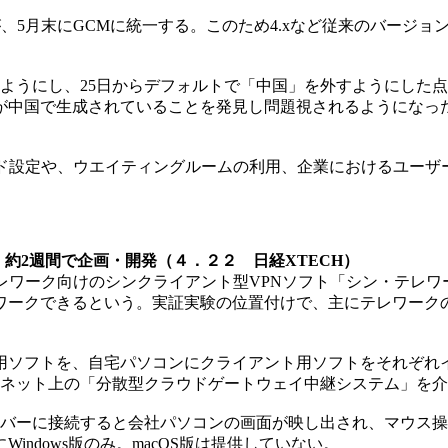
が、5月末にGCMに統一する。このため4.xなど従来のバージョ
ようにし、25日からデフォルトで「中国」を外すようにした
が中国で生成されていることを発見し問題視されるようになっ
ド設定や、ウエイティングルームの利用、企業におけるユーザ
、約2週間で企画・開発（４．２２ 日経XTECH）
1日、テレワーク向けのシンクライアント型VPNソフト「シン・テ
クできるという。実証実験の位置付けで、主にテレワークの設備導
ソフトを、自宅パソコンにクライアント用ソフトをそれぞれ
ンターネット上の「分散型クラウドゲートウェイ中継システム」
バーに接続すると会社パソコンの画面が映し出され、マウス操
ndows版のみ。macOS版は提供していない。