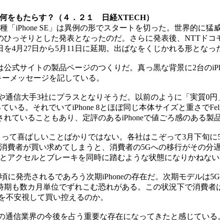
界に何をもたらす？（４．２１ 日経XTECH）
機種「iPhone SE」は異例の形でスタートを切った。世界的
ひっそりとした発表となったのだ。さらに発表後、NTTドコモ、
を4月27日から5月11日に延期。出ばなをくじかれる形となっ
式サイトの製品ページのつくりだ。真っ黒な背景に2台のiPho
うキーメッセージを記している。
ルや通信大手3社にプラスとなりそうだ。以前のように「実質0円」と
なっている。それでいてiPhone 8とほぼ同じ本体サイズと重さでFel
れていることもあり、定評のあるiPhoneで値ごろ感のある製
社にとって喜ばしいことばかりではない。各社はこぞって3月下旬
を多くの消費者が買い求めてしまうと、消費者の5Gへの移行がそ
入れするとアクセルとブレーキを同時に踏むような状態になりかねな
頃に発売されるであろう次期iPhoneの存在だ。次期モデルは
も数カ月単位でずれこむ恐れがある。この状況下で消費者は、定評
を不安視して買い控えるのか。
日本の通信業界の今後を占う重要な存在になってきたと感じている