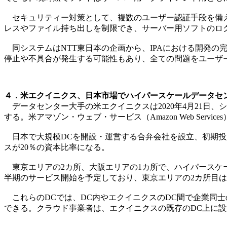
セキュリティー対策として、複数のユーザー認証手段を備える
レスやファイル持ち出しを制限でき、サーバー用ソフトのロ
同システムはNTT東日本の企画から、IPAにおける開発の
停止や不具合が発生する可能性もあり、全ての問題をユー
４．米エクイニクス、日本市場でハイパースケールデータセン
データセンター大手の米エクイニクスは2020年4月21日
する。米アマゾン・ウェブ・サービス（Amazon Web Se
日本で大規模DCを開設・運営する合弁会社を設立、初期投資額
スが20％の資本比率になる。
東京エリアの2カ所、大阪エリアの1カ所で、ハイパースケール
半期のサービス開始を予定しており、東京エリアの2カ所目は
これらのDCでは、DC内やエクイニクスのDC間で企業同士
できる。クラウド事業者は、エクイニクスの既存のDC上に