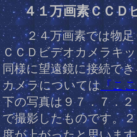
４１万画素ＣＣＤ
２４万画素では物足
ＣＣＤビデオカメラキッ
同様に望遠鏡に接続でき
カメラについては
『ここ
下の写真は９７．７．２
で撮影したものです。２
度が上がったと思います