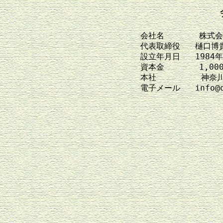
会社名       株式
代表取締役   樋口博貴
設立年月日   1984年
資本金       1,00
本社         神奈
電子メール   info@or