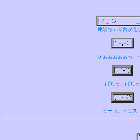
連続ちゃぶ台がえ
かぁぁぁぁぁっ、
ぱちっ、ぱちっ
うーっ、イエス