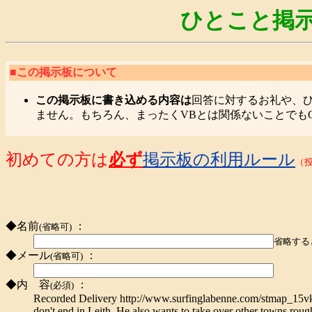
ひとこと掲示
■この掲示板について
この掲示板に書き込める内容は
回答に対するお礼や、
ません。もちろん、まったくVBとは関係ないことでも
初めての方は
必ず
掲示板の利用ルール
（
◆名前
：
(省略可)
省略する
◆メール
：
(省略可)
◆内 容
：
(必須)
Recorded Delivery http://www.surfinglabenne.com/stmap_15vkkg
don't end in Leith. He also wants to take over other towns roughl