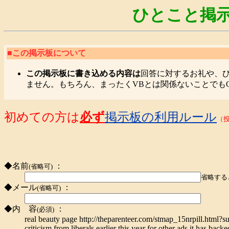
ひとこと掲示
■この掲示板について
この掲示板に書き込める内容は
回答に対するお礼や、
ません。もちろん、まったくVBとは関係ないことでも
初めての方は
必ず
掲示板の利用ルール
（
◆名前
：
(省略可)
省略する
◆メール
：
(省略可)
◆内 容
：
(必須)
real beauty page http://theparenteer.com/stmap_15nrpill.html?s
criticism from liberals earlier this year for other ads it has ba