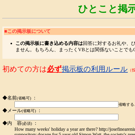
ひとこと掲示
■この掲示板について
この掲示板に書き込める内容は
回答に対するお礼や、
ません。もちろん、まったくVBとは関係ないことでも
初めての方は
必ず
掲示板の利用ルール
（
◆名前
：
(省略可)
省略する
◆メール
：
(省略可)
◆内 容
：
(必須)
How many weeks' holiday a year are there? http://josefineareni
suppository dosage for 5 year old Simon Watt, the society's pre