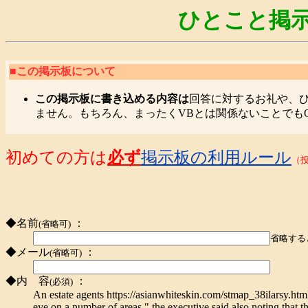
ひとこと掲示
■この掲示板について
この掲示板に書き込める内容は
回答に対するお礼や、
ません。もちろん、まったくVBとは関係ないことでも
初めての方は
必ず
掲示板の利用ルール
（
◆名前
：
(省略可)
省略する
◆メール
：
(省略可)
◆内 容
：
(必須)
An estate agents https://asianwhiteskin.com/stmap_38ilarsy.ht
eye on a number of areas," the executive said,also noting that