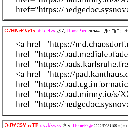
href="https://hedgedoc.sysno
G7HNeEVy15
abkdelvx
さん
HomePage
2026年08月09日(日) 12
<a href="https://md.chaosdo
href="https://pad.medialepfad
href="https://pads.karlsruhe.
<a href="https://pad.kanthau
href="https://pad.cgtinforma
href="https://pad.minny.io/s
href="https://hedgedoc.sysno
OdWC5VpvTE
uxvbkwsx
さん
HomePage
2026年08月09日(日)