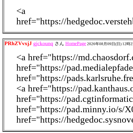
<a
href="https://hedgedoc.verst
PRhZVvxjJ
gjckounq
さん
HomePage
2026年08月09日(日) 12時
<a href="https://md.chaosdo
href="https://pad.medialepfad
href="https://pads.karlsruhe.
<a href="https://pad.kanthau
href="https://pad.cgtinforma
href="https://pad.minny.io/s
href="https://hedgedoc.sysno