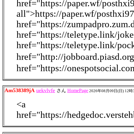
href="https://paper.wf/posthxi
all">https://paper.wf/posthxi9
href="https://zumpadpro.zu
href="https://teletype.link/jok
href="https://teletype.link/p
href="http://jobboard.piasd.o
href="https://onespotsocial.c
Am538389jA
uekvlvfe
さん
HomePage
2026年08月09日(日) 12時
<a
href="https://hedgedoc.verst