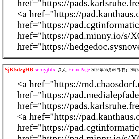
href="https://pads.karlsruhe.
<a href="https://pad.kanthau
href="https://pad.cgtinforma
href="https://pad.minny.io/s
href="https://hedgedoc.sysno
SjK5dzgHB
semyjbfx
さん
HomePage
2026年08月09日(日) 12時
<a href="https://md.chaosdo
href="https://pad.medialepfad
href="https://pads.karlsruhe.
<a href="https://pad.kanthau
href="https://pad.cgtinforma
href="https://pad.minny.io/s