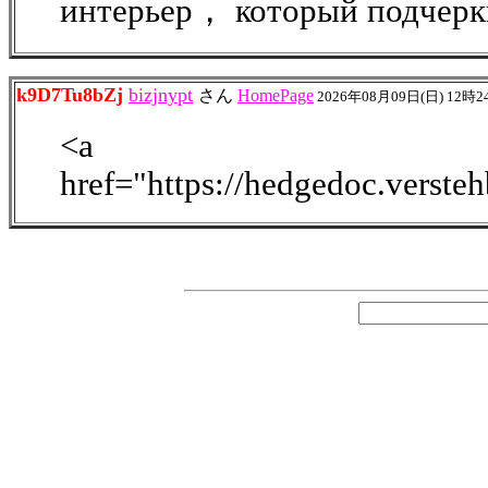
интерьер， который подчеркн
k9D7Tu8bZj
bizjnypt
さん
HomePage
2026年08月09日(日) 12時2
<a
href="https://hedgedoc.verst