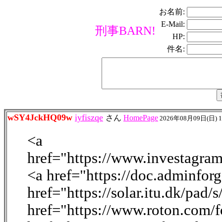
お名前:
E-Mail:
刑事BARN!
HP:
件名:
wSY4JckHQ09w
iyfiszqe
さん
HomePage
2026年08月09日(日) 
<a
href="https://www.investagra
<a href="https://doc.adminfo
href="https://solar.itu.dk/pad
href="https://www.roton.com/