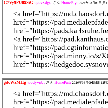
G7Vy9FU89SiG
qcevxdgu
さん
HomePage
2026年08月09日(日)
<a href="https://md.chaosdo
href="https://pad.medialepfad
href="https://pads.karlsruhe.
<a href="https://pad.kanthau
href="https://pad.cgtinforma
href="https://pad.minny.io/s
href="https://hedgedoc.sysno
gdcWzMHg
wodyvnbt
さん
HomePage
2026年08月09日(日) 12時
<a href="https://md.chaosdo
href="https://pad.medialepfad