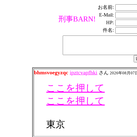
お名前:
E-Mail:
刑事BARN!
HP:
件名:
bhmsvoegyzqc
ipztcvapfhki
さん
2026年08月07
ここを押して
ここを押して
東京