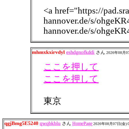
<a href="https://pad.sra
hannover.de/s/ohgeKR4
hannover.de/s/ohgeKR
mhmxkxirvdyl
eshdgnofkddi
さん
2026年08月0
ここを押して
ここを押して
東京
qgjBmg5E5240
qwqbkblu
さん
HomePage
2026年08月07日(金) 