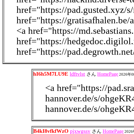
href="https://pad.gusted.xyz/
href="https://gratisafhalen.be
<a href="https://md.sebastian
href="https://hedgedoc.digilo
href="https://pad.degrowth.n
hI6h5M7LU9E
ldftvlst
さん
HomePage
2026年0
<a href="https://pad.sra
hannover.de/s/ohgeKR4
hannover.de/s/ohgeKR
B4kI8vfkfWzO
pjxwgssv
さん
HomePage
2026