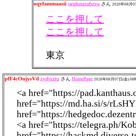
oqyfammaasii
oegknqzubzva
さん
2026年08月0
ここを押して
ここを押して
東京
pfF4cOnjysVd
zydjxztu
さん
HomePage
2026年08月07日(金) 0
<a href="https://pad.kantha
href="https://md.ha.si/s/rLs
href="https://hedgedoc.dezen
<a href="https://telegra.ph/K
href="https://hackmd.diverse-