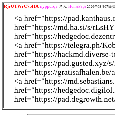
RjrUTWrC75HA
nyppurqv
さん
HomePage
2026年08月07日(金
<a href="https://pad.kantha
href="https://md.ha.si/s/rLs
href="https://hedgedoc.dezen
<a href="https://telegra.ph/K
href="https://hackmd.diverse-
href="https://pad.gusted.xyz/
href="https://gratisafhalen.be
<a href="https://md.sebastian
href="https://hedgedoc.digilo
href="https://pad.degrowth.n